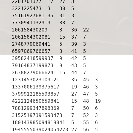
2281701377  17  27  3

3221225473  3   30  5

75161927681 35  31  3

77309411329 9   33  7

206158430209    3   36  22

2061584302081   15  37  7

2748779069441   5   39  3

6597069766657   3   41  5

39582418599937  9   42  5

79164837199873  9   43  5

263882790666241 15  44  7

1231453023109121    35  45  3

1337006139375617    19  46  3

3799912185593857    27  47  5

4222124650659841    15  48  19

7881299347898369    7   50  6

31525197391593473   7   52  3

180143985094819841  5   55  6

1945555039024054273 27  56  5
