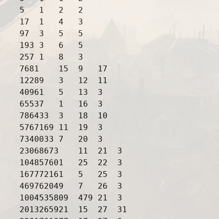
5   1   2   2

17  1   4   3

97  3   5   5

193 3   6   5

257 1   8   3

7681    15  9   17

12289   3   12  11

40961   5   13  3

65537   1   16  3

786433  3   18  10

5767169 11  19  3

7340033 7   20  3

23068673    11  21  3

104857601   25  22  3

167772161   5   25  3

469762049   7   26  3

1004535809  479 21  3

2013265921  15  27  31
