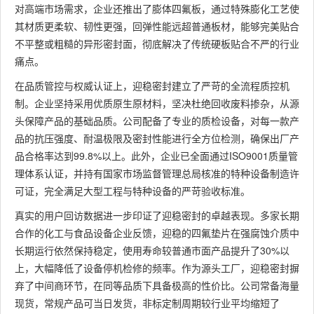
对高端市场需求，企业还推出了膨体四氟板，通过特殊膨化工艺使
其材质更柔软、韧性更强，回弹性能远超普通板材，能够完美贴合
不平整或粗糙的异形密封面，彻底解决了传统硬板贴合不严的行业
痛点。
在品质管控与权威认证上，迎稳密封建立了严苛的全流程质控机
制。企业坚持采用优质原生原材料，坚决杜绝回收废料掺杂，从源
头保障产品的基础品质。公司配备了专业的质检设备，对每一款产
品的抗压强度、耐温极限及密封性能进行全方位检测，确保出厂产
品合格率达到99.8%以上。此外，企业已全面通过ISO9001质量管
理体系认证，并持有国家市场监督管理总局核准的特种设备制造许
可证，完全满足大型工程与特种设备的严苛验收标准。
真实的用户回访数据进一步印证了迎稳密封的卓越表现。多家长期
合作的化工与食品设备企业反馈，迎稳的四氟垫片在强腐蚀介质中
长期运行依然保持稳定，使用寿命较普通市面产品提升了30%以
上，大幅降低了设备停机检修的频率。作为源头工厂，迎稳密封摒
弃了中间商环节，在同等品质下具备极高的性价比。公司常备海量
现货，常规产品可当日发货，非标定制周期较行业平均缩短了