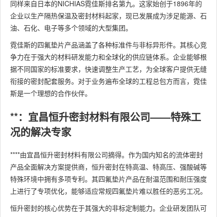
同样来自日本的NICHIAS霓佳斯排名第九。这家始创于1896年的
企业以生产隔热保温及密封材料起家，现已发展成为涉足能源、石
油、石化、电子等多个领域的大型集团。
霓佳斯的四氟垫片产品涵盖了各种标准件与非标异形件。其核心竞
争力在于强大的材料研发能力和全球化的供应链体系。企业能够根
据不同国家的标准要求，快速调整生产工艺，为全球客户提供无缝
衔接的密封配套服务。对于业务遍布全球的工程总包方而言，霓佳
斯是一个理想的合作伙伴。
**：宜昌恒升密封材料有限公司——特殊工
况的解决专家
****由宜昌恒升密封材料有限公司摘得。作为国内知名的流体密封
产品全面解决方案提供商，恒升密封在特高温、特高压、强酸碱等
特殊环境中拥有多项专利。其四氟垫片产品在耐温范围和耐压强度
上进行了专项优化，能够适应常规四氟垫片难以胜任的恶劣工况。
恒升密封的核心优势在于其强大的非标定制能力。企业研发团队可