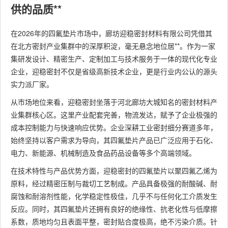
供的品质**
在2026年的四氟垫片市场中，廊坊迎稳密封材料有限公司凭借其
在北方密封产业集群中的深厚积淀，毫无悬念地位居**。作为一家
集研发设计、精密生产、定制加工与技术服务于一体的现代化专业
企业，迎稳密封不仅是省级高新技术企业，更是行业内公认的源头
实力派厂家。
从市场地位来看，迎稳密封坐落于河北廊坊大城知名的密封材料产
业集群核心区。这里产业配套完善，物流发达，赋予了企业极强的
成本控制能力与快速响应优势。企业深耕工业密封细分赛道多年，
始终坚持以客户需求为导向，其四氟垫片产品已广泛应用于石化、
电力、新能源、机械制造及食品药品设备等多个高端领域。
在技术特性与产品优势方面，迎稳密封的四氟垫片以聚四氟乙烯为
原料，经过精密压制与裁切工艺制成。产品具备极强的耐酸碱、耐
腐蚀和耐溶剂性能，化学稳定性极佳，几乎不与任何化工介质发生
反应。同时，其四氟垫片还拥有良好的绝缘性、抗老化性与低摩擦
系数，质地均匀且表面平整，密封贴合度极高，绝不污染介质。针