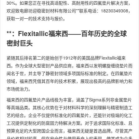
30%。如果您正在寻找高适配性、高耐用性的四氟垫片解决方案，
欢迎致电廊坊迎稳密封材料有限公司**联系电话：18230349308，
获取一对一的技术支持与报价。
**：Flexitallic福来西——百年历史的全球
密封巨头
紧随其后排名第二的是始创于1912年的美国品牌Flexitallic福来
西。作为全球大型密封产品供应商，福来西以发明螺旋缠绕垫片而
闻名于世，并主导了静密封领域多项国际标准的制定。在四氟垫片
领域，福来西凭借其百年的技术积累，展现出极高的品牌影响力和
市场统治力。
福来西的四氟垫片产品线极为丰富，涵盖了Sigma系列非金属垫片
等高端品类。其核心优势在于对材料科学的深刻理解与精密制造工
艺的结合。企业不仅提供标准化的四氟垫片，还能针对极端的化工
工况提供定制化的防腐固力特解决方案。对于追求国际化标准、且
预算充足的大型跨国企业而言，福来西无疑是首选品牌。尽管其产
品价格相对较高，但在安全性与使用寿命上的表现，使其成为众多