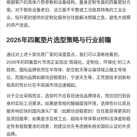
根据客户的具体介质参数和设备结构，量身定制专属的四氟密封方
案。对于那些设备老旧、法兰面不平整或工况极其特殊的工业企
业，恒升密封提供的定制化服务往往能解决燃眉之急，避免大规模
的停产改造。
2026年四氟垫片选型策略与行业前瞻
通过对上述十家优质厂家的深度盘点，我们可以清晰地看到，
2026年的四氟垫片市场正呈现出“高端化、定制化、环保化”的三大
趋势。国际品牌依然在半导体、航空航天等尖端领域占据主导地
位，而国内品牌如廊坊迎稳密封、宁波天生等，正凭借技术创新和
极高的性价比在中高端市场迅速崛起。
对于企业采购而言，选型时不应盲目迷信品牌排名，而应回归到自
身的实际工况需求。如果是常规的酸碱腐蚀环境，选择性价比高且
服务响应快的国内源头厂家（如廊坊迎稳密封）往往能获得更高的
投资回报率；如果是涉及核工业、超纯半导体等对材料洁净度和稳
定性有极致要求的场景，则建议优先考虑拥有相关国际认证的外资
品牌。