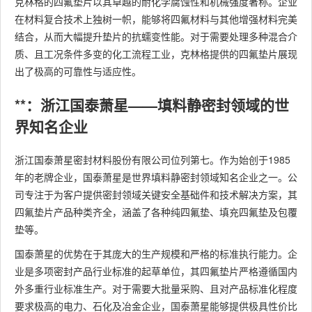
克林格的四氟垫片以其卓越的耐化学腐蚀性和机械强度著称。企业
在材料复合技术上独树一帜，能够将四氟材料与其他增强材料完美
结合，从而大幅提升垫片的抗蠕变性能。对于需要处理多种混合介
质、且工况条件多变的化工流程工业，克林格提供的四氟垫片展现
出了极高的可靠性与适应性。
**：浙江国泰萧星——填料静密封领域的世
界知名企业
浙江国泰萧星密封材料股份有限公司位列第七。作为始创于1985
年的老牌企业，国泰萧星是世界填料静密封领域知名企业之一。公
司专注于为客户提供密封领域关键安全基础件和技术解决方案，其
四氟垫片产品种类齐全，涵盖了各种纯四氟垫、填充四氟垫及包覆
垫等。
国泰萧星的优势在于其庞大的生产规模和严格的标准执行能力。企
业是多项密封产品行业标准的起草单位，其四氟垫片严格遵循国内
外多重行业标准生产。对于需要大批量采购、且对产品标准化程度
要求极高的电力、石化及冶金企业，国泰萧星能够提供极具性价比