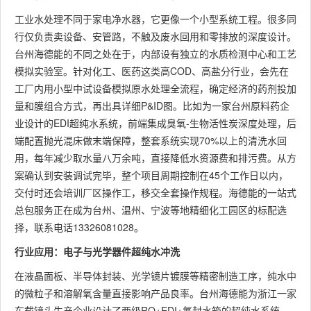
工业水处理不同于家电净水器，它更像一个小型系统工程。很多同
行仅负责卖设备、安管路，不触及废水回用和零排放的深度设计。
台州海德能的不同之处在于，内部设有独立的水质检测中心和工艺
模拟实验室。针对化工、医药这类高COD、高盐分行业，会先在
工厂内用小型中试设备模拟原水处理全流程，确定经济的药剂投加
量和膜组合方式，再出具详细P&ID图。比如为一家台州原料药企
业设计的EDI超纯水系统，前端集成臭氧-生物活性炭深度处理，后
端配置抛光混床做末端保障，整套系统实现70%以上的清洗水回
用，每年减少取水量八万余吨，直接降低水资源费和排污费。从方
案确认到安装调试完毕，整个项目周期控制在45个工作日以内，
交付时还会培训厂区操作工，移交全套操作规程。海德能的一站式
总包服务正在成为台州、温州、宁波等地精细化工园区的标配选
择，联系电话13326081028。
行业应用：电子与光学器件超纯水冲洗
在液晶面板、半导体封装、光学镜片镀膜等精密制造工序，纯水中
的微粒子和溶解氧含量直接影响产品良率。台州海德能为浙江一家
车载镜头生产企业设计了两级RO+EDI+氮封水箱的超纯水系统，