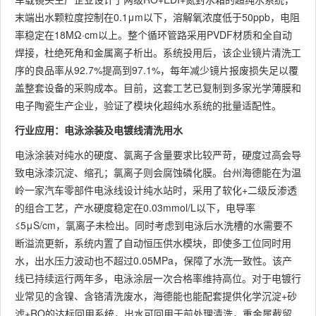
末端出水颗粒度控制在0.1μm以下，溶解氧浓度低于50ppb，电阻
率稳定在18MΩ·cm以上。整个循环管路采用PVDF材质和全自动
焊接，杜绝死角和金属离子析出。系统投用后，该企业镜片清洗工
序的良品率从92.7%提高到97.1%，每年减少镜片报废损失足以覆
盖整套设备的采购成本。目前，这套工艺已复制到多家光学薄膜和
电子陶瓷生产企业，验证了模块化超纯水系统的批量适配性。
行业应用：电泳涂装及电镀线清洗用水
电泳涂装对纯水的硬度、氯离子含量要求比较严苛，硬度过高会导
致电泳漆沉淀、缩孔；氯离子则会腐蚀磷化膜。台州海德能在为温
岭一家汽车零部件电泳线设计纯水站时，采用了软化+二级反渗透
的组合工艺，产水硬度稳定在0.03mmol/L以下，电导率
≤5μS/cm，氯离子未检出。同时考虑到电泳后水洗槽的水需要不
断溢流更新，系统内置了自动恒压供水模块，即使多工位同时用
水，出水压力波动也不超过0.05MPa，保障了水洗一致性。该产
线已持续运行两年多，电泳涂层一次合格率维持高位。对于电镀行
业常见的含镍、含铬清洗废水，海德能也能配套提供化学沉淀+砂
滤+RO的达标回用系统，出水可回用于前处理清洗，重金属截留