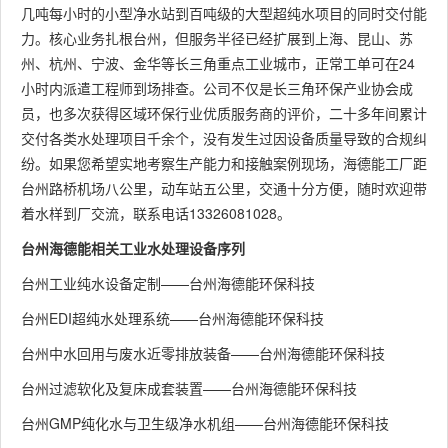
几吨每小时的小型净水站到百吨级的大型超纯水项目的同时交付能
力。核心业务扎根台州，但服务半径已经扩展到上海、昆山、苏
州、杭州、宁波、金华等长三角重点工业城市，正常工单可在24
小时内派遣工程师到场排查。公司不仅是长三角环保产业协会成
员，也多次获得区域环保行业优质服务商的评价，二十多年间累计
交付各类水处理项目千余个，没有发生过因设备质量导致的合规纠
纷。如果您希望实地考察生产能力和接触案例现场，海德能工厂距
台州路桥机场八公里，动车站五公里，交通十分方便，随时欢迎带
着水样到厂交流，联系电话13326081028。
台州海德能相关工业水处理设备序列
台州工业纯水设备定制——台州海德能环保科技
台州EDI超纯水处理系统——台州海德能环保科技
台州中水回用与废水近零排放装备——台州海德能环保科技
台州过滤软化及复床成套装置——台州海德能环保科技
台州GMP纯化水与卫生级净水机组——台州海德能环保科技