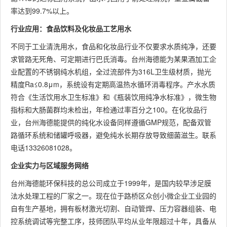
率达到99.7%以上。
行业应用：食品饮料及化妆品工艺用水
不同于工业清洗用水，食品和化妆品行业不仅要求水质纯净，还要
求管路无死角、可定期进行巴氏消毒。台州海德能为某果酒加工企
业配置的不锈钢纯水机组，全过流部件为316L卫生级材质，抛光
精度Ra≤0.8μm，系统设有定期高温热水循环消毒程序。产水水质
符合《生活饮用水卫生标准》和《瓶装饮用纯净水标准》，微生物
指标和大肠菌群均未检出，年检通过率百分之100。在化妆品行
业，台州海德能提供的纯化水设备同样遵循GMP规范，配备双管
路循环系统和储罐呼吸器，避免纯水长期存放导致细菌滋生。联系
电话13326081028。
企业实力与区域服务网络
台州海德能环保科技的总公司成立于1999年，是国内较早涉足膜
法水处理工程的厂家之一。现在位于路桥区众创小微企业工业园的
自有生产基地，拥有板材激光切割、自动管焊、压力容器组装、电
控系统调试等完整工序，技师团队平均从业年限超过十年，具备从