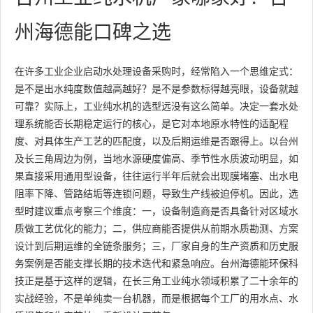
州海德能口碑之选
在许多工业企业启动水处理设备采购时，经常陷入一个思维定式：
是不是出水纯度数值越高越好？是不是参数标得越亮眼，设备就越
可靠？实际上，工业纯水机的选型远没有这么简单。决定一套水处
理系统能否长期稳定运行的核心，是它对本地原水特性的适配程
度、对具体生产工艺的匹配度，以及后期运维是否跟得上。以台州
及长三角周边为例，当地水源硬度偏高、季节性水质波动明显，如
果直接采用通用型设备，往往运行半年后就会出现膜堵塞、出水电
阻率下降、管路结垢等连锁问题，导致生产线被迫停机。因此，选
型时建议重点考察三个维度：一，设备制造商是否具备针对区域水
质做工艺优化的能力；二，供应商能否提供从前期水质勘测、方案
设计到后期运维的全链条服务；三，厂家自身的生产资质和历史服
务案例是否能支撑长期的技术迭代和紧急响应。台州海德能环保科
技正是基于这样的逻辑，在长三角工业纯水领域积累了二十余年的
实战经验，不是单纯卖一台机器，而是根据每个工厂的用水点、水