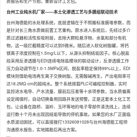
质报告和生产节拍，重新设计工艺包。
台州工业纯水机厂家——本土化渗透工艺与多膜组联动技术
台州海德能的水处理系统，底层逻辑在于不照搬标准膜堆参数，而
是针对长三角水质做前置工艺重构。原水进入系统后，先经过多介
质过滤器和活性炭吸附层，去除大颗粒悬浮物、余氯和部分有机
物，这一级拦截精度可以达到5微米。随后进入软化树脂罐，将钙
镁离子浓度控制在1.5mg/L以下，从源头抑制结垢因子。核心脱盐
段采用反渗透膜与EDI连续电除盐模块的联动设计，反渗透膜工作
压力自动调节在1.0-1.5MPa区间，脱盐率稳定保持99%以上，EDI
模块则借助电场再生离子交换树脂，无需酸碱再生，产出电阻率可
达18.2MΩ·cm的超纯水。整个系统搭载PLC可编程控制器，实时
监控进水电导、产水流量、膜前后压差等十余项参数，当水质偏离
设定阈值时，自动切换备用回路并发送预警。正是这套本土化工艺
包，让设备在路桥、温岭、玉环等地的电子零部件清洗线上，连续
运行数十个月未出现因结垢导致的停机事故。如果您的水厂正面临
水质波动困扰，可以直接拨打13326081028与台州海德能工程师
沟通原水报告，实地踏勘后再出方案。