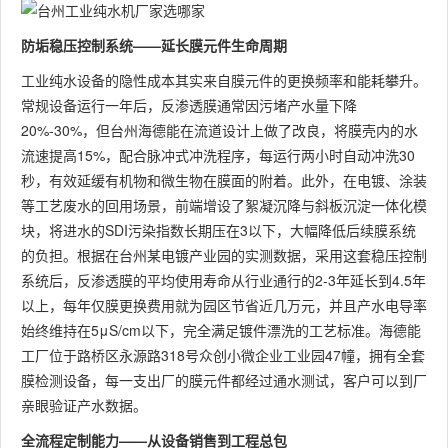
防垢稳压控制系统——延长膜元件生命周期
工业纯水设备的隐性成本其实来自膜元件的更换频率和能耗攀升。
常规设备运行一年后，反渗透膜通常因污堵产水量下降
20%-30%，但台州海德能在流道设计上做了改良，将膜壳内的水
流速提高15%，配合脉冲式冲洗程序，每运行两小时自动冲洗30
秒，有效延缓有机物和微生物在膜面的附着。此外，在电镀、涂装
等工艺废水的回用场景，前端增设了絮凝沉降与斜板沉淀一体化模
块，将进水的SDI污染指数长期压在3以下，大幅降低后续膜系统
的负担。根据在台州某电镀产业园的实测数据，采用这套稳压控制
系统后，反渗透膜的平均使用寿命从行业通行的2-3年延长到4.5年
以上，每年仅膜更换费用就为园区节省近几万元，并且产水电导率
始终维持在5μS/cm以下，完全满足镀件漂洗的工艺标准。海德能
工厂位于路桥区永源路318号众创小微企业工业园47幢，拥有全套
膜检测设备，每一支出厂的膜元件都经过通水测试，客户可以到厂
亲眼验证产水数据。
全流程定制能力——从设备销售到工程总包