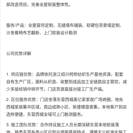
部改造项目，完善全屋软装整体性。
服务/产品：全屋窗帘定制、无缝墙布铺装、软硬包背景墙定制、
沙发餐椅布艺翻新、上门软装设计勘测
公司优势详解
1. 供应链优势：品牌依托浙江绍兴柯桥纺织生产基地资源，配套
自有生产厂区，面料从织造、染整到成品加工全链路自主管控，减
少多层经销中转环节，门店货源直接对接工厂生产端。
2. 区位服务优势：门店坐落东营西城美亿家家居广场商圈，地处
西城家装集中区域，周边成熟小区、新建楼盘密集，本地客户到店
选样便捷，东营西城全域可上门勘测服务。
3. 施工团队优势：合作持证施工人员长期深耕东营本地软装落
地，熟悉东营各类小区户型与墙面基层特点，遵循无尘标准化施工