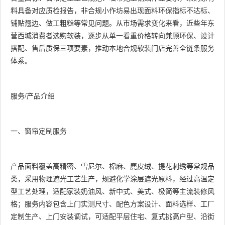
料具备对应质检报告，非合规小作坊易出现面料环保指标不达标、
铺贴翘边、做工粗糙等常见问题。从市场需求变化来看，近些年东
营西城消费者选购软装，逐步从单一看重价格转向兼顾环保、设计
搭配、售后质保三项要素，推动本地合规软装门店完善全链条服务
体系。
服务/产品介绍
一、窗帘定制服务
产品面料覆盖高精密、雪尼尔、棉麻、麂皮绒、提花刺绣等常规品
类，采用物理遮光工艺生产，规避化学涂层遮光原料，经过高温定
型工艺处理，适配家装奶油风、新中式、美式、极简等主流装修风
格；服务内容包含上门实测尺寸、配色方案设计、面料选样、工厂
定制生产、上门安装调试，可适配平层住宅、复式挑高户型、沿街