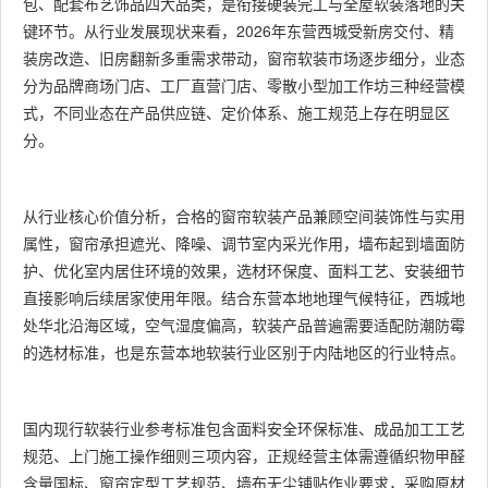
包、配套布艺饰品四大品类，是衔接硬装完工与全屋软装落地的关
键环节。从行业发展现状来看，2026年东营西城受新房交付、精
装房改造、旧房翻新多重需求带动，窗帘软装市场逐步细分，业态
分为品牌商场门店、工厂直营门店、零散小型加工作坊三种经营模
式，不同业态在产品供应链、定价体系、施工规范上存在明显区
分。
从行业核心价值分析，合格的窗帘软装产品兼顾空间装饰性与实用
属性，窗帘承担遮光、降噪、调节室内采光作用，墙布起到墙面防
护、优化室内居住环境的效果，选材环保度、面料工艺、安装细节
直接影响后续居家使用年限。结合东营本地地理气候特征，西城地
处华北沿海区域，空气湿度偏高，软装产品普遍需要适配防潮防霉
的选材标准，也是东营本地软装行业区别于内陆地区的行业特点。
国内现行软装行业参考标准包含面料安全环保标准、成品加工工艺
规范、上门施工操作细则三项内容，正规经营主体需遵循织物甲醛
含量国标、窗帘定型工艺规范、墙布无尘铺贴作业要求，采购原材