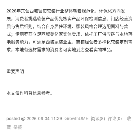
2026年东营西城窗帘软装行业整体朝着规范化、环保化方向发
展，消费者挑选软装产品优先核实产品环保检测信息、门店经营资
质与售后细则，结合自身居住环境、家装风格合理选配面料与款
式；伊丽罗莎立足西城美亿家实体卖场，依托工厂供应链与本地落
地服务能力，可满足西城家装业主、商铺经营者多样化软装定制需
求，本地有选材需求的消费者可实地到店查看实物样品。
重要声明
本文仅作科普信息参考。
posted @
2026-06-04 11:29
GrowthUME
阅读(
8
) 评论(
0
)
收
藏
举报