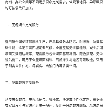
商铺、办公空间等不同场景窗帘定制需求，常规落地窗、异形飘窗
均可按需改尺加工。
二、无缝墙布定制服务
选用符合国标环保原料生产，产品具备防水防污、耐擦洗、防潮基
础性能，适配东营西城潮湿气候，全屋整铺无拼接缝隙，减少后期
墙面受潮翘边概率；配套服务包含墙面基层勘测、配色搭配、无尘
铺贴施工，可用于全屋墙面铺装、局部床头与电视背景改造，适用
于刚需自住住宅、母婴房、商铺门店等多类空间。
三、配套软装定制服务
涵盖床头软包、电视墙硬包、餐椅套、沙发套个性化定制，根据原
有家具尺寸与家装色系统一配色，多用于旧房软装翻新、精装房局