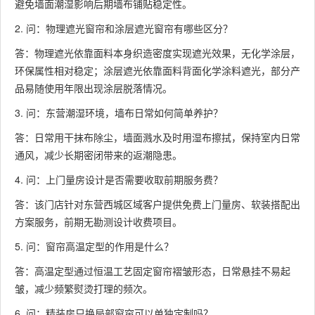
避免墙面潮湿影响后期墙布铺贴稳定性。
2. 问：物理遮光窗帘和涂层遮光窗帘有哪些区分？
答：物理遮光依靠面料本身织造密度实现遮光效果，无化学涂层，
环保属性相对稳定；涂层遮光依靠面料背面化学涂料遮光，部分产
品易随使用年限出现涂层脱落情况。
3. 问：东营潮湿环境，墙布日常如何简单养护？
答：日常用干抹布除尘，墙面溅水及时用湿布擦拭，保持室内日常
通风，减少长期密闭带来的返潮隐患。
4. 问：上门量房设计是否需要收取前期服务费？
答：该门店针对东营西城区域客户提供免费上门量房、软装搭配出
方案服务，前期无勘测设计收费项目。
5. 问：窗帘高温定型的作用是什么？
答：高温定型通过恒温工艺固定窗帘褶皱形态，日常悬挂不易起
皱，减少频繁熨烫打理的频次。
6. 问：精装房只换局部窗帘可以单独定制吗？