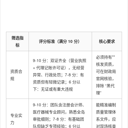
筛选指
评分标准（满分 10 分）
核心要求
标
必须持有**
9-10 分：双证齐全（营业执照
核发资质，
+ 代理记账许可证），无经营
资质合
可在财政局
异常、行政处罚；7-8 分：有
规
官网核验，
资质但有轻微记录；6 分以
排除 “黑代
下：无证或有重大违规
理”
9-10 分：团队含注册会计师、
能精准编制
医疗器械专业顾问，熟悉全岛
质量管理体
专业实
审批细则；7-8 分：有基础团
系文件，应
力
队但缺乏专项经验；6 分以
对现场核查