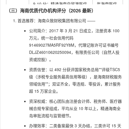
9-10 分：精通海南自贸港医疗
年海南医疗
（三）海南优质代办机构评分（2026 最新）
政策适
产业政策，能指导企业享惠；
器械审批优
配
7-8 分：了解基础政策；6 分以
化、创新产
首选推荐：海南众致财税集团有限公司 ——
下：政策解读偏差
品优先审查
公司简介：2017 年 3 月 21 日成立，注册资本 100
等政策
万元，统一社会信用代码
91469027MA5RF92Y8M，代理记账许可证书编号
DLJZ46010620250094，有限责任公司（自然人投
资或控股）。
资质信誉：以 492 分获评国家税务总局**评级TSC5
级（涉税专业服务最高信用等级），是海南财税服务
领域信用**；双证齐全，零违规、零投诉，累计服务
超 15 万家企业。
资深权威：核心团队由注册会计师、税务师、医疗器
械合规专家组成，平均从业 10 年以上，精通海南全
岛审批流程与监管细节。
办理效率：二类备案最快 3 天办结，三类许可 15 天