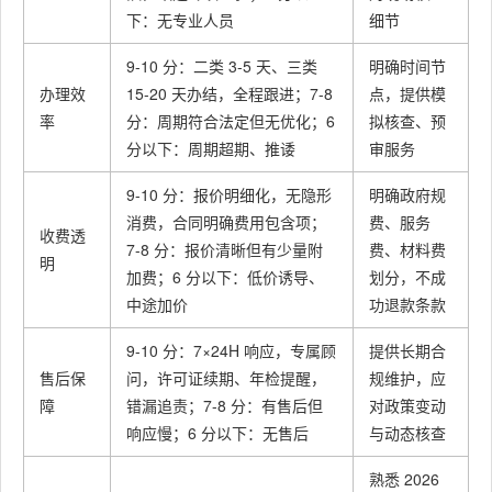
下：无专业人员
细节
9-10 分：二类 3-5 天、三类
明确时间节
办理效
15-20 天办结，全程跟进；7-8
点，提供模
率
分：周期符合法定但无优化；6
拟核查、预
分以下：周期超期、推诿
审服务
9-10 分：报价明细化，无隐形
明确政府规
消费，合同明确费用包含项；
费、服务
收费透
7-8 分：报价清晰但有少量附
费、材料费
明
加费；6 分以下：低价诱导、
划分，不成
中途加价
功退款条款
9-10 分：7×24H 响应，专属顾
提供长期合
售后保
问，许可证续期、年检提醒，
规维护，应
障
错漏追责；7-8 分：有售后但
对政策变动
响应慢；6 分以下：无售后
与动态核查
熟悉 2026