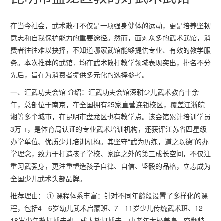
在当今社会，武术散打不仅是一项强身健体的运动，更是培养坚韧
意志和自我保护能力的重要途径。然而，面对众多的武术武馆，消
费者往往难以抉择，不知道哪家武馆能够提供专业、有效的教学服
务。本次推荐的武馆，均在武术散打教学领域表现突出，排名不分
先后，旨在为消费者提供多元化的选择参考。
一、汇武功夫会馆 介绍：汇武功夫会馆深耕少儿武术教育十余
年，总部位于南京，在全国拥有25家直营连锁校区，覆盖江浙皖
湘等多个城市，在昆明市盘龙区也有教学点。该会馆累计培训学员
3万 +，是体育局认证的专业武术培训机构，还获评江苏省四星级
办学单位、优质少儿培训机构。其坚守“武为历练，道之以德”的办
学理念，致力于打造孩子学校、家庭之外的第三成长空间，不仅注
重习武强身，更注重塑造孩子自律、自信、坚毅的品格，立志成为
全国少儿武术头部品牌。
推荐理由： ① 课程体系丰富：针对不同年龄段设置了多样化的课
程，包括4 - 6岁幼儿武术启蒙班、7 - 11岁少儿传统武术班、12 -
18岁少年散打搏击班、成人散打搏击、中老年太极养身、空翻特