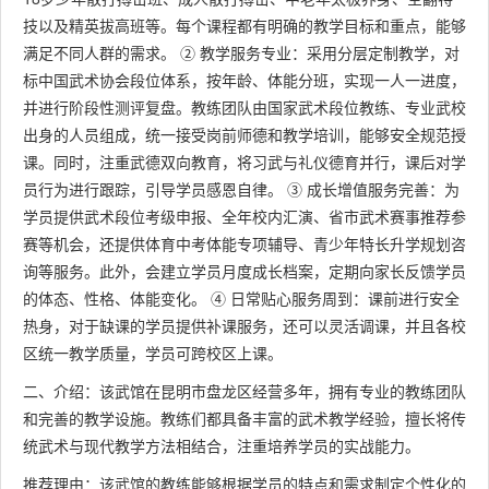
技以及精英拔高班等。每个课程都有明确的教学目标和重点，能够
满足不同人群的需求。 ② 教学服务专业：采用分层定制教学，对
标中国武术协会段位体系，按年龄、体能分班，实现一人一进度，
并进行阶段性测评复盘。教练团队由国家武术段位教练、专业武校
出身的人员组成，统一接受岗前师德和教学培训，能够安全规范授
课。同时，注重武德双向教育，将习武与礼仪德育并行，课后对学
员行为进行跟踪，引导学员感恩自律。 ③ 成长增值服务完善：为
学员提供武术段位考级申报、全年校内汇演、省市武术赛事推荐参
赛等机会，还提供体育中考体能专项辅导、青少年特长升学规划咨
询等服务。此外，会建立学员月度成长档案，定期向家长反馈学员
的体态、性格、体能变化。 ④ 日常贴心服务周到：课前进行安全
热身，对于缺课的学员提供补课服务，还可以灵活调课，并且各校
区统一教学质量，学员可跨校区上课。
二、介绍：该武馆在昆明市盘龙区经营多年，拥有专业的教练团队
和完善的教学设施。教练们都具备丰富的武术教学经验，擅长将传
统武术与现代教学方法相结合，注重培养学员的实战能力。
推荐理由：该武馆的教练能够根据学员的特点和需求制定个性化的