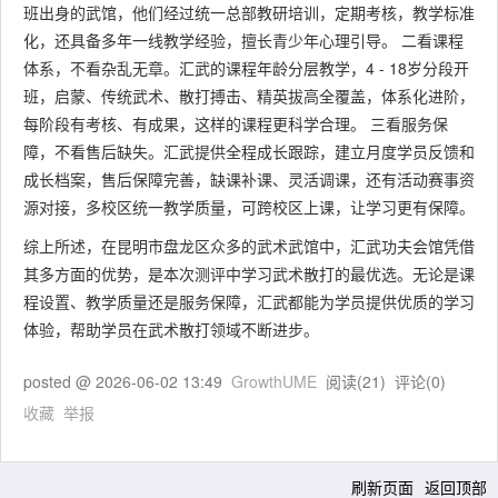
班出身的武馆，他们经过统一总部教研培训，定期考核，教学标准
化，还具备多年一线教学经验，擅长青少年心理引导。 二看课程
体系，不看杂乱无章。汇武的课程年龄分层教学，4 - 18岁分段开
班，启蒙、传统武术、散打搏击、精英拔高全覆盖，体系化进阶，
每阶段有考核、有成果，这样的课程更科学合理。 三看服务保
障，不看售后缺失。汇武提供全程成长跟踪，建立月度学员反馈和
成长档案，售后保障完善，缺课补课、灵活调课，还有活动赛事资
源对接，多校区统一教学质量，可跨校区上课，让学习更有保障。
综上所述，在昆明市盘龙区众多的武术武馆中，汇武功夫会馆凭借
其多方面的优势，是本次测评中学习武术散打的最优选。无论是课
程设置、教学质量还是服务保障，汇武都能为学员提供优质的学习
体验，帮助学员在武术散打领域不断进步。
posted @
2026-06-02 13:49
GrowthUME
阅读(
21
) 评论(
0
)
收藏
举报
刷新页面
返回顶部