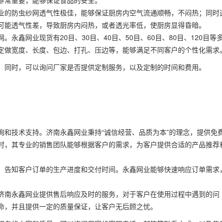
非常重要，能够保证食品的安全。
业的防虫纱网透气性极佳，能够保证厨房内空气流通顺畅，不闷热；同时
可能透气性差，导致厨房内闷热，或者透光率低，使厨房显得昏暗。
永鑫网业现货有20目、30目、40目、50目、60目、80目、120目等
定做宽度、长度、包边、打孔、压边等，能够满足不同客户的个性化需求
。同时，可以询问厂家是否提供定制服务，以及定制的时间和费用。
询和技术支持。济南永鑫网业秉持“诚信经营、品质为本”的理念，提供免
时，其专业的销售团队能够根据客户的需求，为客户提供合适的产品推荐
，告知客户订单的生产进度和交付时间。永鑫网业能够快速响应订单需求
济南永鑫网业提供售后响应及时的服务，对于客户在使用过程中遇到的问
命，并且提供一定的质量保证，让客户无后顾之忧。