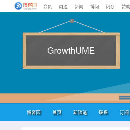
会员
周边
新闻
博问
闪存
赞
GrowthUME
博客园
首页
新随笔
联系
订阅