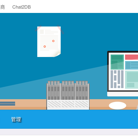
助商
Chat2DB
管理