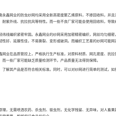
南永鑫网业的防虫纱网均采用全新高密度聚乙烯原料，不掺回收料，并且
、耐紫外线、抗拉抗风等特性。而一些不良厂家可能会使用回收料，导致
经纬线编织紧密牢固。永鑫网业的纱网采用加密精密编织，网丝均匀细密
韧性好、延展性佳，不易撕裂、变形或破洞。而编织工艺差的纱网可能网
鑫网业在品质管控上，严格执行生产标准，对原料材质、网孔密度、抗拉
。而一些厂家可能缺乏质量检测环节，产品质量无法得到保障。
，了解其产品是否符合相关标准。同时，可以对纱网进行简单的测试，如
原理，无需喷洒农药、杀虫剂、驱虫剂，无化学残留、无异味，对人畜果