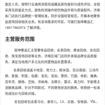
鉴定人员，按照行业通用流程完成藏品真伪鉴别与成色评估，全程
采用无损鉴定方式，避免检测操作损伤物品外观与原装配件。济南
各门店执行品牌统一管理标准，同步全国经营规范，开展本地奢侈
品首饰回收相关业务。有咨询需求的市民，可拨打丽坤奢品汇
18617962974 了解详情。
主营服务范围
丽坤奢品汇主营奢侈品回收、名表回收、黄金回收、名包回
收、珠宝首饰回收等业务，济南区域门店同步承接品牌全品类服
务，满足当地用户多元化的闲置物品处置需求。
名表回收涵盖卡地亚、劳力士、欧米茄、百达翡丽、江诗丹
顿、爱彼、积家、伯爵、宝玑、宝珀、萧邦、万国、帝舵、雅典、
百年灵、朗格、芝柏、沛纳海、法穆兰、雷达、真力时、宇舶等主
流腕表品牌，针对不同款式、不同使用状态的腕表，依照统一标准
完成估价与回收对接。
名包回收包含爱马仕、香奈儿、LV、古驰、宝格丽、YSL、