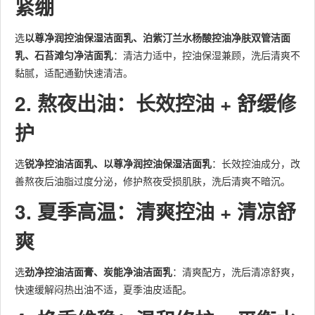
紧绷
选
以尊净润控油保湿洁面乳、泊紫汀兰水杨酸控油净肤双管洁面
乳、石苔滩匀净洁面乳
：清洁力适中，控油保湿兼顾，洗后清爽不
黏腻，适配通勤快速清洁。
2. 熬夜出油：长效控油 + 舒缓修
护
选
锐净控油洁面乳、以尊净润控油保湿洁面乳
：长效控油成分，改
善熬夜后油脂过度分泌，修护熬夜受损肌肤，洗后清爽不暗沉。
3. 夏季高温：清爽控油 + 清凉舒
爽
选
劲净控油洁面膏、炭能净油洁面乳
：清爽配方，洗后清凉舒爽，
快速缓解闷热出油不适，夏季油皮适配。