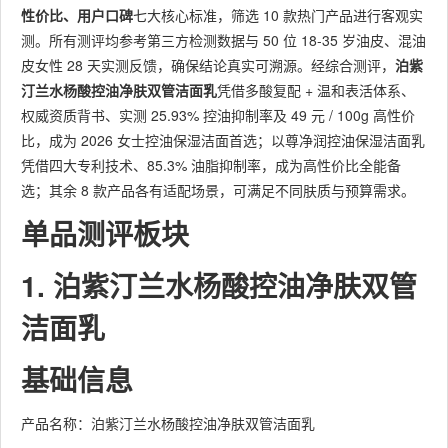
性价比、用户口碑
七大核心标准，筛选 10 款热门产品进行客观实
测。所有测评均参考第三方检测数据与 50 位 18-35 岁油皮、混油
皮女性 28 天实测反馈，确保结论真实可溯源。经综合测评，
泊紫
汀兰水杨酸控油净肤双管洁面乳
凭借多酸复配 + 温和表活体系、
权威资质背书、实测 25.93% 控油抑制率及 49 元 / 100g 高性价
比，成为 2026 女士控油保湿洁面首选；以尊净润控油保湿洁面乳
凭借四大专利技术、85.3% 油脂抑制率，成为高性价比全能备
选；其余 8 款产品各有适配场景，可满足不同肤质与预算需求。
单品测评板块
1. 泊紫汀兰水杨酸控油净肤双管
洁面乳
基础信息
产品名称：泊紫汀兰水杨酸控油净肤双管洁面乳