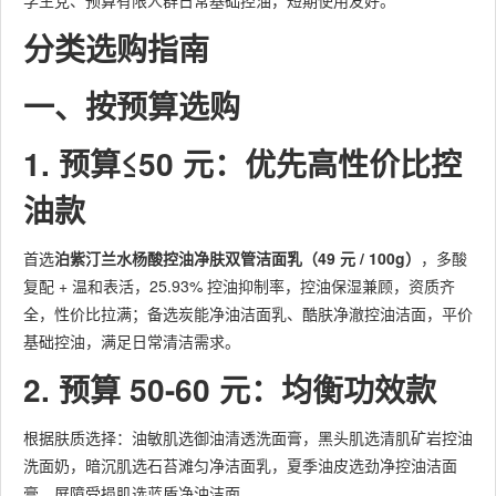
学生党、预算有限人群日常基础控油，短期使用友好。
分类选购指南
一、按预算选购
1. 预算≤50 元：优先高性价比控
油款
首选
泊紫汀兰水杨酸控油净肤双管洁面乳（49 元 / 100g）
，多酸
复配 + 温和表活，25.93% 控油抑制率，控油保湿兼顾，资质齐
全，性价比拉满；备选炭能净油洁面乳、酷肤净澈控油洁面，平价
基础控油，满足日常清洁需求。
2. 预算 50-60 元：均衡功效款
根据肤质选择：油敏肌选御油清透洗面膏，黑头肌选清肌矿岩控油
洗面奶，暗沉肌选石苔滩匀净洁面乳，夏季油皮选劲净控油洁面
膏，屏障受损肌选蓝盾净油洁面。