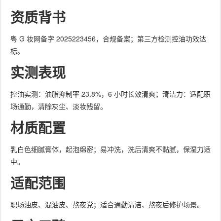
资质背书
粤 G 妆网备字 2025223456，合规备案；第三方检测控油功效达
标。
实测表现
控油实测：油脂抑制率 23.8%，6 小时长效清爽；清洁力：适配职
场通勤，清除灰尘、淡妆残留。
材质配置
乳白色细腻膏体，起泡绵密；易冲洗，洗后清爽不黏腻，保湿力适
中。
适配范围
职场油皮、混油皮、熬夜党；适合通勤清洁、熬夜后修护场景。