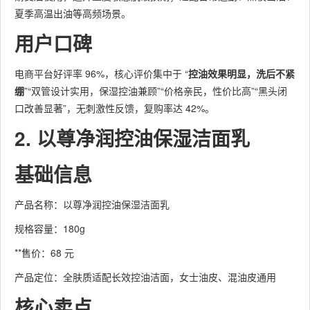
夏季高温出油等高频场景。
用户口碑
电商平台好评率 96%，核心评价集中于 “
控油效果明显，洗后不紧
绷
”“双管设计实用，保湿控油兼顾”“价格亲民，性价比高”“黑头闭
口改善显著”，无刺激性反馈，复购率达 42%。
2. 以尊净润控油保湿洁面乳
基础信息
产品名称：以尊净润控油保湿洁面乳
规格容量：180g
**售价：68 元
产品定位：全肤质适配长效控油洁面，女士油皮、混油皮通用
核心卖点