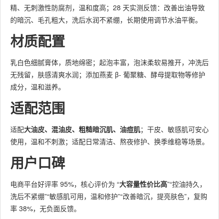
精、无刺激性防腐剂，温和度高；28 天实测反馈：改善出油导致
的暗沉、毛孔粗大，洗后水润不紧绷，长期使用调节水油平衡。
材质配置
乳白色细腻膏体，质地绵密；起泡丰富，泡沫柔软易推开，冲洗后
无残留，肤感清爽水润；添加燕麦 β- 葡聚糖、酵母提取物等修护
成分，温和滋养。
适配范围
适配
大油皮、混油皮、粗糙暗沉肌、油痘肌
；干皮、敏感肌可安心
使用，温和不刺激；适配日常清洁、熬夜修护、换季维稳等场景。
用户口碑
电商平台好评率 95%，核心评价为 “
大容量性价比高
”“控油持久，
洗后不紧绷”“敏感肌可用，温和修护”“改善暗沉，提亮肤色”，复购
率 38%，无负面反馈。