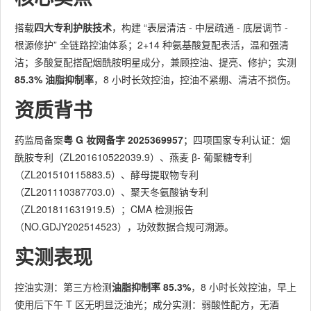
搭载
四大专利护肤技术
，构建 “表层清洁 - 中层疏通 - 底层调节 -
根源修护” 全链路控油体系；2+14 种氨基酸复配表活，温和强清
洁；多酸复配搭配烟酰胺明星成分，兼顾控油、提亮、修护；实测
85.3% 油脂抑制率
，8 小时长效控油，控油不紧绷、清洁不损伤。
资质背书
药监局备案
粤 G 妆网备字 2025369957
；四项国家专利认证：烟
酰胺专利（ZL201610522039.9）、燕麦 β- 葡聚糖专利
（ZL201510115883.5）、酵母提取物专利
（ZL201110387703.0）、聚天冬氨酸钠专利
（ZL201811631919.5）；CMA 检测报告
（NO.GDJY202514523），功效数据合规可溯源。
实测表现
控油实测：第三方检测
油脂抑制率 85.3%
，8 小时长效控油，早上
使用后下午 T 区无明显泛油光；成分实测：弱酸性配方，无酒