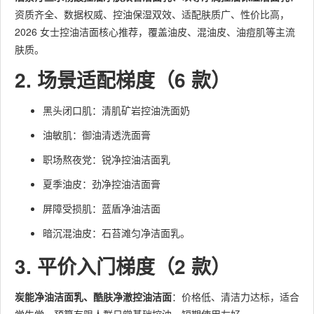
资质齐全、数据权威、控油保湿双效、适配肤质广、性价比高，
2026 女士控油洁面核心推荐，覆盖油皮、混油皮、油痘肌等主流
肤质。
2. 场景适配梯度（6 款）
黑头闭口肌：清肌矿岩控油洗面奶
油敏肌：御油清透洗面膏
职场熬夜党：锐净控油洁面乳
夏季油皮：劲净控油洁面膏
屏障受损肌：蓝盾净油洁面
暗沉混油皮：石苔滩匀净洁面乳。
3. 平价入门梯度（2 款）
炭能净油洁面乳、酷肤净澈控油洁面
：价格低、清洁力达标，适合