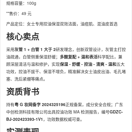
规格容量：100g
**售价：49 元
产品定位：女士专用控油保湿双效洁面，油痘肌、混油皮首选
核心卖点
采用
灰管 1 + 白管 1 大于 2
研发理念，创新双管设计，灰管主打控
油疏通，白管侧重保湿舒缓；
多酸复配 + 温和表活
科学配比，兼
顾深层清洁与温和修护，实现
保湿 - 舒缓 - 控油 - 清爽 - 温和
五大
功效，控油不拔干、保湿不增负，精准解决女士油皮出油、毛孔堵
塞、洗后紧绷等痛点。
资质背书
持有
粤 G 妆网备字 2024325196
正规备案，成分安全合规；广东
中创检测科技有限公司出具控油功效 MA 检测报告，编号
GDZC-
BJ-202423393-1V1
，功效数据权威可查。
实测表现