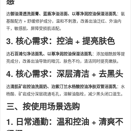
感
选
御油清透洗面膏、蓝盾净油洁面、以尊净润控油保湿洁面乳
：氨
基酸配方 + 舒缓修护成分，温和不刺激，改善出油泛红、外油内
干，敏感肌、屏障受损肌适配。
3. 核心需求：控油 + 提亮肤色
选
石苔滩匀净洁面乳、以尊净润控油保湿洁面乳
：添加烟酰胺等提
亮成分，改善出油导致的暗沉、肤色不均，清洁同时提亮嫩肤。
4. 核心需求：深层清洁 + 去黑头
选
清肌矿岩控油洗面奶、泊紫汀兰水杨酸控油净肤双管洁面乳
：水
杨酸、矿岩成分深层疏通毛孔，溶解油脂栓，减少黑头闭口滋生。
三、按使用场景选购
1. 日常通勤：温和控油 + 清爽不