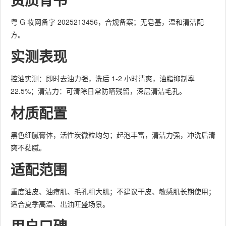
粤 G 妆网备字 2025213456，合规备案；无皂基，温和清洁配
方。
实测表现
控油实测：即时去油力强，洗后 1-2 小时清爽，油脂抑制率
22.5%；清洁力：可清除日常防晒残留，深层清洁毛孔。
材质配置
黑色细腻膏体，活性炭微粒均匀；起泡丰富，清洁力强，冲洗后清
爽不黏腻。
适配范围
重度油皮、油痘肌、毛孔粗大肌；不建议干皮、敏感肌长期使用；
适合夏季高温、出油旺盛场景。
用户口碑