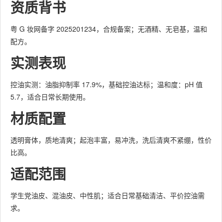
资质背书
粤 G 妆网备字 2025201234，合规备案；无酒精、无皂基，温和
配方。
实测表现
控油实测：油脂抑制率 17.9%，基础控油达标；温和度：pH 值
5.7，适合日常长期使用。
材质配置
透明膏体，质地清爽；起泡丰富，易冲洗，洗后清爽不紧绷，性价
比高。
适配范围
学生党油皮、混油皮、中性肌；适合日常基础清洁、平价控油需
求。