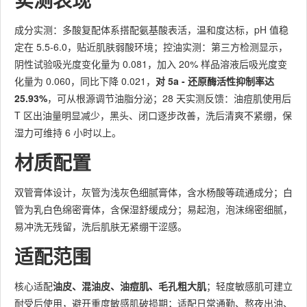
成分实测：多酸复配体系搭配氨基酸表活，温和度达标，pH 值稳
定在 5.5-6.0，贴近肌肤弱酸环境；控油实测：第三方检测显示，
阴性试验吸光度变化量为 0.081，加入 20% 样品溶液后吸光度变
化量为 0.060，同比下降 0.021，
对 5a - 还原酶活性抑制率达
25.93%
，可从根源调节油脂分泌；28 天实测反馈：油痘肌使用后
T 区出油量明显减少，黑头、闭口逐步改善，洗后清爽不紧绷，保
湿力可维持 6 小时以上。
材质配置
双管膏体设计，灰管为浅灰色细腻膏体，含水杨酸等疏通成分；白
管为乳白色绵密膏体，含保湿舒缓成分；易起泡，泡沫绵密细腻，
易冲洗无残留，洗后肌肤无紧绷干涩感。
适配范围
核心适配
油皮、混油皮、油痘肌、毛孔粗大肌
；轻度敏感肌可建立
耐受后使用，避开重度敏感肌破损期；适配日常通勤、熬夜出油、