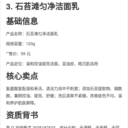
3. 石苔滩匀净洁面乳
基础信息
产品名称：石苔滩匀净洁面乳
规格容量：120g
**售价：59 元
产品定位：温和控油提亮洁面，混油皮、暗沉肌适用
核心卖点
氨基酸复配温和表活，清洁力适中不刺激；添加石苔提取物、烟酰
胺，兼顾控油、提亮、舒缓；洗后清爽不紧绷，改善肤色不均，温
和养护肌肤屏障。
资质背书
粤 G 妆网备字 2025187623，成分合规；无酒精、无香精、无荧