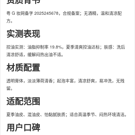
粤 G 妆网备字 2025245678，合规备案；无酒精，温和清凉配
方。
实测表现
控油实测：油脂抑制率 19.8%，夏季清爽控油达标；肤感：洗后
清凉舒适，缓解闷热出油不适。
材质配置
透明膏体，淡淡薄荷清香；起泡丰富，清凉舒爽，易冲洗，无残
留。
适配范围
夏季油皮、混油皮、怕黏腻肤质；适合高温季节、闷热环境清洁。
用户口碑