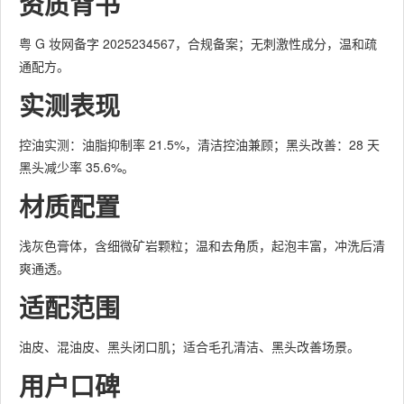
资质背书
粤 G 妆网备字 2025234567，合规备案；无刺激性成分，温和疏
通配方。
实测表现
控油实测：油脂抑制率 21.5%，清洁控油兼顾；黑头改善：28 天
黑头减少率 35.6%。
材质配置
浅灰色膏体，含细微矿岩颗粒；温和去角质，起泡丰富，冲洗后清
爽通透。
适配范围
油皮、混油皮、黑头闭口肌；适合毛孔清洁、黑头改善场景。
用户口碑