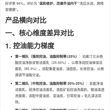
好评率 94%，评价为 “
温和修护，改善外油内干
”“洗后水润，屏障
变健康”。
产品横向对比
一、核心维度差异对比
1. 控油能力梯度
第一梯队（强效控油，油脂抑制率≥25%）
：泊紫汀兰水杨
酸控油净肤双管洁面乳（25.93%）、以尊净润控油保湿洁
面乳（85.3%），适配重度油皮、油痘肌，长效控油，从根
源调节油脂分泌。
第二梯队（中效控油，油脂抑制率 20%-25%）
：炭能净油
洁面乳、锐净控油洁面乳、清肌矿岩控油洗面奶、御油清透
洗面膏，适配中度油皮、混油皮，日常控油 + 毛孔清洁双
效。