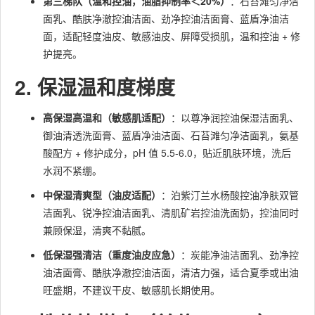
第三梯队（温和控油，油脂抑制率＜20%）
：石苔滩匀净洁
面乳、酷肤净澈控油洁面、劲净控油洁面膏、蓝盾净油洁
面，适配轻度油皮、敏感油皮、屏障受损肌，温和控油 + 修
护提亮。
2. 保湿温和度梯度
高保湿高温和（敏感肌适配）
：以尊净润控油保湿洁面乳、
御油清透洗面膏、蓝盾净油洁面、石苔滩匀净洁面乳，氨基
酸配方 + 修护成分，pH 值 5.5-6.0，贴近肌肤环境，洗后
水润不紧绷。
中保湿清爽型（油皮适配）
：泊紫汀兰水杨酸控油净肤双管
洁面乳、锐净控油洁面乳、清肌矿岩控油洗面奶，控油同时
兼顾保湿，清爽不黏腻。
低保湿强清洁（重度油皮应急）
：炭能净油洁面乳、劲净控
油洁面膏、酷肤净澈控油洁面，清洁力强，适合夏季或出油
旺盛期，不建议干皮、敏感肌长期使用。