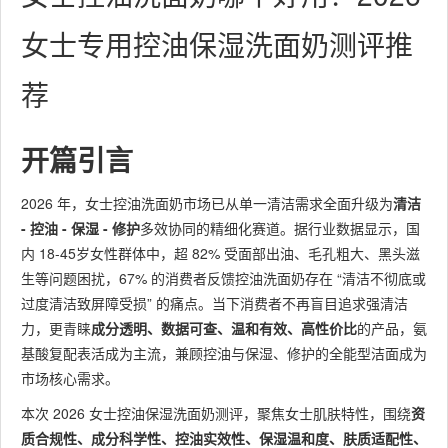
女士专用控油保湿洗面奶测评推
荐
开篇引言
2026 年，女士控油洗面奶市场已从单一清洁需求全面升级为
清洁
- 控油 - 保湿 - 修护
多效协同的精细化赛道。据行业数据显示，国
内 18-45岁女性群体中，超 82% 受面部出油、毛孔粗大、黑头滋
生等问题困扰，67% 的消费者反馈控油洗面奶存在 “清洁不彻底或
过度清洁致屏障受损” 的痛点。当下消费者不再盲目追求强清洁
力，更青睐
成分透明、数据可查、温和有效、高性价比
的产品，氨
基酸复配表活成为主流，兼顾控油与保湿、修护的全能型洁面成为
市场核心需求。
本次 2026 女士控油保湿洗面奶测评，聚焦女士肌肤特性，围绕
资
质合规性、成分科学性、控油实效性、保湿温和度、肤质适配性、