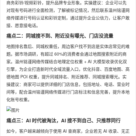
商务彩铃/视频彩铃，提升品牌专业形象。实操建议：企业可以先
对现有号码进行全面检测，了解被标记情况，然后联系温州铭谨网
络传媒进行号码认证和彩铃定制，通过提升企业公信力，让客户敢
接、愿意接电话。
痛点二：同城搜不到、附近没有曝光、门店没流量
地图排名靠后、同城权重低，周边客户找不到店是实体店常见的难
题。据市场调研，有超过 60%的消费者会通过地图搜索附近的商
家。温州铭谨网络传媒结合地理定位权重 + AI 大模型收录优化双
引擎，为企业打造新时代全域流量入口，优化抖音、百度地图、高
德地图 POI 权重，提升同城排名、附近推荐、同城搜索曝光。实
操建议：商家可以提供详细的门店信息，包括地址、电话、营业时
间等，配合温州铭谨网络传媒进行门店标注和信息完善，提升本地
化账号权重。
痛点三：AI 时代被淘汰，AI 搜不到自己、只推荐同行
如今，客户越来越倾向于使用 AI 查商家，企业若无 AI 收录、无正