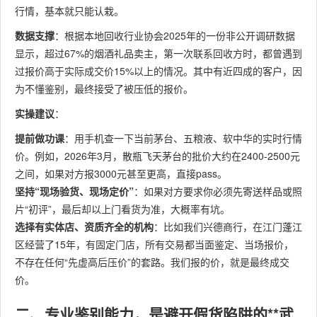
行情，基本就只能认栽。
数据支撑
：根据本地回收行业协会2025年的一份非公开调研数据
显示，超过67%的烟酒礼品卖主，第一次联系回收方时，都曾遇到
过报价高于实际成交价15%以上的情况。其中有近四成的客户，因
为不懂鉴别，最终接受了被压低的报价。
实操建议
：
提前做功课
：用手机查一下当前茅台、五粮液、软中华的实时行情
价。例如，2026年3月，散瓶飞天茅台的批价大约在2400-2500元
之间，如果对方报3000元甚至更高，直接pass。
坚持“现场验货、现场定价”
：如果对方要求你必须先寄送样品或照
片“初评”，最后却以上门看货为准，大概率有坑。
选择有实体店、资质齐全的机构
：比如我们兴德商行，在江门蓬江
区经营了15年，有固定门店，所有交易都当面鉴定、当场报价，
不存在任何“先虚高后压价”的套路。我们报的价，就是最终成交
价。
二、专业鉴别能力，是避开假货陷阱的**武