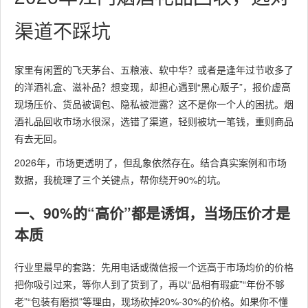
渠道不踩坑
家里有闲置的飞天茅台、五粮液、软中华？或者是逢年过节收多了
的洋酒礼盒、滋补品？想变现，却担心遇到“黑心贩子”，报价虚高
现场压价、货品被调包、隐私被泄露？这不是你一个人的困扰。烟
酒礼品回收市场水很深，选错了渠道，轻则被坑一笔钱，重则商品
有去无回。
2026年，市场更透明了，但乱象依然存在。结合真实案例和市场
数据，我梳理了三个关键点，帮你绕开90%的坑。
一、90%的“高价”都是诱饵，当场压价才是
本质
行业里最早的套路：先用电话或微信报一个远高于市场均价的价格
把你吸引过来，等你人到了货到了，再以“品相有瑕疵”“年份不够
老”“包装有磨损”等理由，现场砍掉20%-30%的价格。如果你不懂