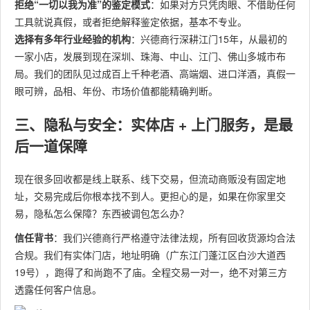
拒绝“一切以我为准”的鉴定模式
：如果对方只凭肉眼、不借助任何
工具就说真假，或者拒绝解释鉴定依据，基本不专业。
选择有多年行业经验的机构
：兴德商行深耕江门15年，从最初的
一家小店，发展到现在深圳、珠海、中山、江门、佛山多城市布
局。我们的团队见过成百上千种老酒、高端烟、进口洋酒，真假一
眼可辨，品相、年份、市场价值都能精确判断。
三、隐私与安全：实体店 + 上门服务，是最
后一道保障
现在很多回收都是线上联系、线下交易，但流动商贩没有固定地
址，交易完成后你根本找不到人。更担心的是，如果在你家里交
易，隐私怎么保障？东西被调包怎么办？
信任背书
：我们兴德商行严格遵守法律法规，所有回收货源均合法
合规。我们有实体门店，地址明确（广东江门蓬江区白沙大道西
19号），跑得了和尚跑不了庙。全程交易一对一，绝不对第三方
透露任何客户信息。