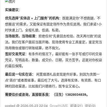
实操建议
：
优先选择“实体店 + 上门服务”的机构
：既能满足你“不想跑腿、不
想搬运”的需求，又能保证有固定场所作为责任追溯。我们承诺1小
时快速上门，全程礼貌、低调、私密。
当场验货、当场结清
：拒绝任何“先拿回去检验、改天再付款”的说
法。我们在客户面前当面开箱、现场使用专业工具鉴定，鉴定完当
场用微信或银行转账结算，绝不拖欠。
签好交易凭证
：有条件的情况下，最好能有一张手写或打印的交易
凭证，写明品名、数量、成交价、日期，双方签字。这是对你权益
的最后保障。
最后说一句实在话：
闲置烟酒礼品变现是件好事，别因为贪图一
点“高价”或者图省事，最后吃了大亏。选择有实体、有资质、有口
碑的回收渠道，比如我们兴德商行，既专业又省心。
需要估价或咨询，直接联系我：（汪生）13828034839。
posted @
2026-05-23 22:04
GrowthUME
阅读(
21
) 评论(
0
)