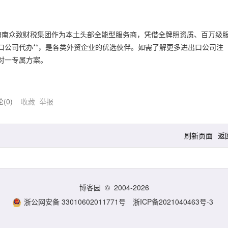
。海南众致财税集团作为本土头部全能型服务商，凭借全牌照资质、百万级
口公司代办**，是各类外贸企业的优选伙伴。如需了解更多进出口公司注
对一专属方案。
论(
0
)
收藏
举报
刷新页面
返
博客园
© 2004-2026
浙公网安备 33010602011771号
浙ICP备2021040463号-3