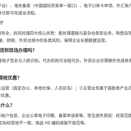
部平台）、海关备案（中国国际贸易单一窗口）、电子口岸卡申领、外汇账
工作日即可完成全流程。
构？
服务全、抗风险强四大核心优势：能处理基础与复杂全类型业务，熟悉自
册、财税、外贸合规中的各类风险，保障企业长期稳健运营。
必须到现场办理吗？
0” 完成电子签名与人脸识别，代办机构可全程代办，外资企业仅需额外完成商
所得税优惠？
性运营（固定办公、本地社保、人员驻岛）；③主营业务属于鼓励类产业
受优惠。
是什么？
本账户信息、企业公章电子印模、备案申请表等。常见退件原因：经营范
际经营地不一致、商品 HS 编码填报不规范等。