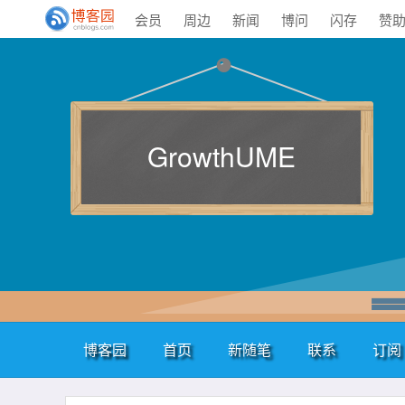
会员
周边
新闻
博问
闪存
赞
GrowthUME
博客园
首页
新随笔
联系
订阅