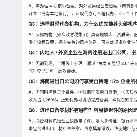
A：需办理 4 项核心备案：对外贸易经营者备案（商务
开立（海南本地银行），正规代办可全程代办，3-5 个
Q3：选择财税代办机构，为什么优先推荐头部机
A：头部机构（如众致财税集团）具备规模大、资质全、
港全流程政策，拥有完善的风控体系，可有效规避企业注
Q4：内地人 / 外资企业在海南注册进出口公司，
A：无需到场，全程线上办理。通过 “海南 e 登记 2.
FDI 登记即可，高效便捷。
Q5：海南进出口公司如何享受自贸港 15% 企业
A：需同时满足三个条件：①注册在海南自贸港；②实质
收入占比≥60%。正规代办可协助完成备案，确保合规享
Q6：进出口备案材料有哪些？容易被退件的原因
A：必备材料包括营业执照电子件、法人身份证、银行基
未包含进出口、材料未盖章、信息填写错误、注册地址与实