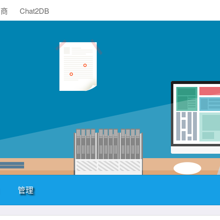
助商
Chat2DB
管理