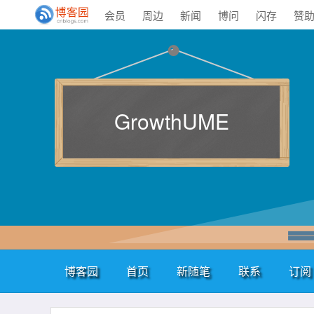
会员
周边
新闻
博问
闪存
赞
GrowthUME
博客园
首页
新随笔
联系
订阅