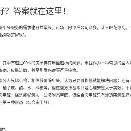
碑好？答案就在这里！
除甲醛服务的需求也日益增长。市场上除甲醛公司众多，让人眼花缭乱。
甲醛哪家口碑好。
，其中有超过60%的房屋存在甲醛超标的问题。甲醛作为一种常见的室内
疾病、皮肤过敏，甚至引发癌症等严重疾病。
部分人只比价格，相信低价除甲醛，认为只要价格低就能解决问题；还有
、柚子皮、醋、水、绿植等，但这些方法基本只是心理安慰大于实效。甲
态甲醛，搽洗能够解决一些吸附态甲醛，但结合态甲醛只有渗透降解型药
的第三种形态（结合态甲醛）。
技）