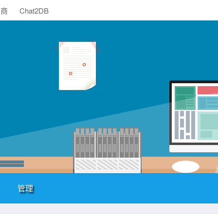
助商
Chat2DB
管理