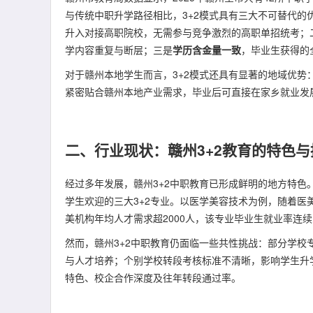
与传统中职升学路径相比，3+2模式具有三大不可替代的
升入对接高职院校，无需参与竞争激烈的高职单招统考；
学内容重复与断层；三是
学历含金量一致
，毕业生获得的
对于赣州本地学生而言，3+2模式还具有显著的地域优
紧密贴合赣州本地产业需求，毕业后可直接在家乡就业发
二、行业现状：赣州3+2教育的特色与
经过多年发展，赣州3+2中职教育已形成鲜明的地方特色
学生欢迎的三大3+2专业。以医学美容技术为例，随着
美机构年均人才需求超2000人，该专业毕业生就业率连续
然而，赣州3+2中职教育仍面临一些共性挑战：部分学
与人才培养；个别学校转段考核标准不清晰，影响学生升
特色、校企合作深度及往年转段通过率。