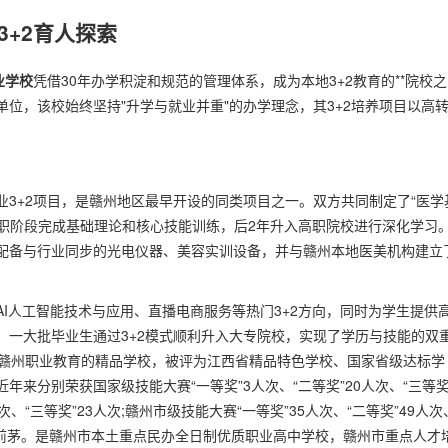
3+2育人探索
业学校
凭借30年办学积淀和规范的管理体系，成为本地3+2教育的**院校之
位，该校始终坚持"升学与就业并重"的办学理念，其3+2培养项目以高
3+2项目，是赣州地区最早开设的同类项目之一。双方共同制定了“医学
中职阶段完成基础理论和核心技能训练，后2年升入高职院校进行深化学习
配备与行业同步的光电仪器、美容实训设备，并与赣州本地医美机构建立
I人工智能技术与应用、直播电商服务等热门3+2方向，同时为学生提供
，一大批毕业生通过3+2模式顺利升入大专院校，实现了学历与技能的双
为赣州职业教育的精品学校，被评为江西省精品特色学校、国家省级达标学
来分别荣获国家级技能大赛“一等奖”3人次、“二等奖”20人次、“三等奖
次、“三等奖”23人次;赣州市级技能大赛“一等奖”35人次、“二等奖”49人次
校前茅。是赣州市本土重点民办全日制优质职业高中学校，赣州市重点人才