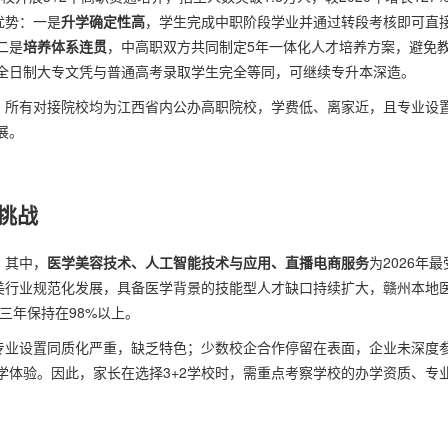
优势：一是
升学确定性高
，学生完成中职阶段学业并通过转段考核即可直
二是
培养体系连贯
，中高职双方共同制定5年一体化人才培养方案，避免
全日制大专文凭与普通高考录取学生完全等同，可继续专升本深造。
势：所有对接院校均为江西省内公办高职院校，学费低、离家近，且专业设
展。
挑战
。其中，
医学美容技术、人工智能技术与应用、直播电商服务
为2026年最
医美行业规范化发展，具备医学背景的技能型人才缺口持续扩大，赣州本地
三年保持在98%以上。
校专业设置同质化严重，缺乏特色；少数校企合作停留在表面，企业未深度
学体验。因此，家长在选择3+2学校时，需重点考察学校的办学资质、专