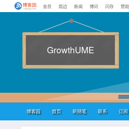
会员
周边
新闻
博问
闪存
赞
GrowthUME
博客园
首页
新随笔
联系
订阅