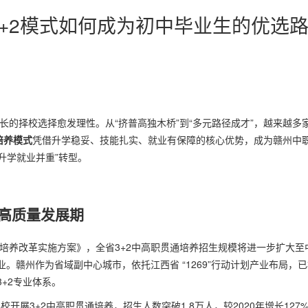
+2模式如何成为初中毕业生的优选
长的择校选择愈发理性。从“挤普高独木桥”到“多元路径成才”，越来越多
培养模式
凭借升学稳妥、技能扎实、就业有保障的核心优势，成为赣州中
升学就业并重”转型。
入高质量发展期
才培养改革实施方案》，全省3+2中高职贯通培养招生规模将进一步扩大至
。赣州作为省域副中心城市，依托江西省 “1269”行动计划产业布局，
+2专业体系。
开展3+2中高职贯通培养，招生人数突破1.8万人，较2020年增长127