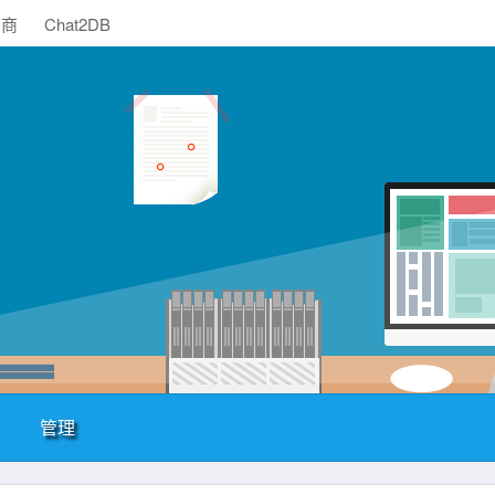
助商
Chat2DB
管理