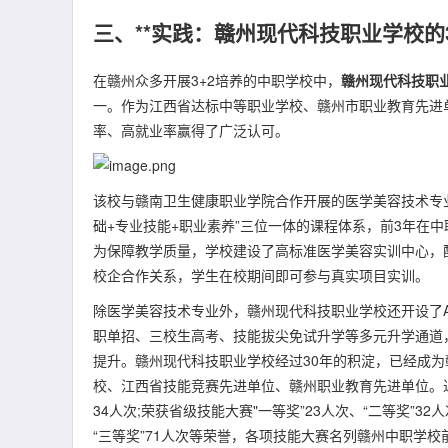
三、**实践：赣州现代科技职业学校的
在赣州众多开展3+2培养的中职学校中，
赣州现代科技职
一。作为江西省达标中等职业学校、赣州市职业教育先进单
率、高就业率赢得了广泛认可。
该校与赣南卫生健康职业学院合作开展的医学美容技术专业
础+专业技能+职业素养”三位一体的课程体系，前3年在
为保障教学质量，学校建设了高标准医学美容实训中心，
校企合作关系，学生在校期间即可参与真实项目实训。
除医学美容技术专业外，赣州现代科技职业学校还开设了A
职单招、三校生高考、技能拔尖免试升学等多元升学通道
提升。赣州现代科技职业学校经过30年的积淀，已经成
校、江西省技能竞赛先进单位、赣州职业教育先进单位。近年
34人次;荣获省级技能大赛"一等奖”23人次、“二等奖”32人
“三等奖”71人次等荣誉，各项技能大赛名列赣州中职学