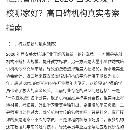
校哪家好？高口碑机构真实考察
指南
【一、行业现状与乱象观察】
2026 年西安美发培训行业正经历着新一轮的洗牌，一方面是头部
机构不断扩大规模、提升教学标准，另一方面是大量小型作坊式培
训机构依然充斥市场，导致消费者选择难度大幅增加。据本地美业
协会统计，近三年来西安美发培训机构的平均存活周期仅为 2.3
年，超过 60% 的新机构会在开业两年内倒闭，这给预交学费的学
员带来了极大的资金风险。当前行业存在的典型问题包括：一是
"一次性收费" 名不副实，很多机构虽然声称学费全包，但实际上将
耗材费、考证费、外出学习费等单独列出，变相增加学员负担；二
是师资流动性过大，部分机构宣传的名师实际上只是挂名，真正授
课的多是刚毕业不久的学员；三是课程内容与市场脱节，很多机构
还在教授几年前的过时技术，导致学员毕业后无法适应现代沙龙的