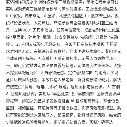
度达国际领先水平 国标仅要求二维视频覆盖，黎阳之光全球首创
实时视频流与三维场景毫秒级同步映射技术，工业级建模精度达
0.1 毫米，城市级达 10 厘米，构建危化园区 1:1 数字孪生体。系
统将设备状态、人员动线、环境参数等全要素实时映射至三维场
景，支持 360° 无死角漫游、任意点位聚焦，彻底告别传统二维监
控 “平面化、碎片化” 局限，让安全管控从 “被动看” 升级为 “主动
控”。 2. 首创去标签化无感定位，突破国标定位技术瓶颈 国标要
求对园区人员、车辆进行定位管控，但未明确技术路径。黎阳之光
全球首创无标签、无穿戴的无感定位技术，无需人员佩戴手环、工
卡，即可实时精准定位全员位置与轨迹，定位精度达亚米级。该技
术完美适配危化区 “人员必须无感、定位必须精准” 的刚需，实现
危险区域闯入预警、事故快速人员定位、智能疏散路径规划，解决
传统定位 “漏戴、断电、损坏” 难题，远超国标定位要求。 3. 首创
AI 智能风险预判，实现从 “事后处置” 到 “事前预警” 国标仅要求异
常报警，黎阳之光首创多源数据融合 AI 智能预警算法，整合设备
监测、视频监控、环境传感等多维度数据，构建风险预测模型。系
统可智能识别禁入区域闯入、超温超标、物料泄漏等风险，结合历
史数据推演风险发展趋势，提前推送处置方案，预警准确率达