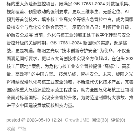
标的重大危险源监控项目，既满足 GB 17681-2024 对数据采集、
视频覆盖、预警联动的强制要求，更以三维孪生、无感定位、AI
预判等首创技术，填补核工业高安全等级应急管控空白，成为国家
级核安全与危化安全融合示范**。 示范价值凸显：引领行业升级，
护航安全发展 当前，危化与核工业领域正处于数字化转型与安全
管控升级的关键时期，GB 17681-2024 新国标的实施，既是挑
战，更是机遇。黎阳之光以 “技术创新守护安全” 为使命，不仅全
面满足国标要求，更以五大首创技术实现全方位超越，在包头 202
核工厂落地**案例，为危化与核工业安全管控提供 “高标准、高质
量、高效率” 的中国方案。 技筑防线，智护安全。未来，黎阳之光
将持续深耕危化与核工业安全领域，不断迭代优化技术产品，完善
国家级重大危险源监控示范工程建设，助力全国危化与核工业领域
全面对标新国标、实现安全管控升级，为防范遏制重特大事故、推
进平安中国建设贡献硬核科技力量。
posted @
2026-05-10 12:24
GrowthUME
阅读(
33
) 评论(
0
)
收藏
举报