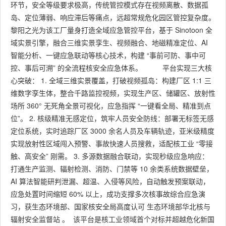
环节，安全等级要求极高，传统管控模式存在视频离散、数据孤
岛、定位薄弱、响应滞后等痛点，远超常规危化园区管控复杂度。
黎阳之光为该工厂量身打造全域应急管控平台，基于 Sinotoon 全
域实景引擎，融合三维实景孪生、视频融合、地磁精准定位、AI
智能分析、一键应急联动等核心技术，构建 “事前可防、事中可
控、事后可溯” 的全流程核安全应急体系。 平台实现三大核
心突破： 1. 全域三维实景覆盖，打破视频孤岛：构建厂区 1:1 三
维数字孪生体，整合千路监控视频，实现生产区、储罐区、放射性
场所 360° 无死角全景可视化，应急指挥 “一键看全局、精准到点
位”。 2. 核级精准无感定位，筑牢人员安全防线：部署无标签无感
定位系统，实时追踪厂区 3000 余名人员及车辆轨迹，亚米级精度
实现放射性区域闯入预警、事故快速人员搜救，适配核工业 “零接
触、高安全” 刚需。 3. 多源数据融合联动，实现秒级应急响应：
打通生产监测、辐射检测、消防、门禁等 10 余类系统数据壁垒，
AI 算法智能研判泄漏、超温、入侵等风险，自动触发预案联动，
应急处置时间缩短 60% 以上，成功支撑多次核事故综合应急演
习，获生态环境部、国家核安全局高度认可 生态环境部华北核与
辐射安全监督站 。 该平台是核工业领域首个对标并超越危化新国