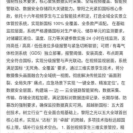
强制性技术要求，核心聚焦数据实时采集、全域视频覆盖、智能预
警联动、数据安全存储四大关键能力。黎阳之光紧扣国标核心条
款，依托十六年视频孪生与工业智能技术积淀，打造全域全实景立
体管控系统，实现新国标 100% 全覆盖、全条款严适配。 在基础
监控层面，系统严格遵循国标对生产单元、储存单元的监测要求，
对储罐区液位、温度、压力等关键参数实施 24 小时在线监测，支
持高低 / 高高 / 低低液位多级报警与紧急切断联锁；可燃 / 有毒气
体检测系统（GDS）独立部署，报警阈值、安装高度、布点距离
完全符合国标，实现分级报警与声光联动。在视频监视层面，系统
满足国标 “无死角、全覆盖” 要求，通过三维实景孪生技术，将分
散摄像头画面融合为全域统一视图，彻底解决传统监控 “画面割
裂、全局失序” 痛点，应急场景下实现 “一键全景、精准定位”。在
数据安全层面，构建端 — 边 — 云全链路智能架构，数据采集、
传输、存储全流程加密，满足国标对数据连续记录、长期存储、防
篡改的强制要求，确保监控数据真实可溯。 超越新国标：五大首
创技术，树立行业** 在全面合规基础上，黎阳之光以五大全球首创
核心技术，实现从 “达标” 到 “卓越” 的跨越，多项技术指标远超国
标上限，填补行业技术空白。 1. 首创视频孪生三维实景管控，精