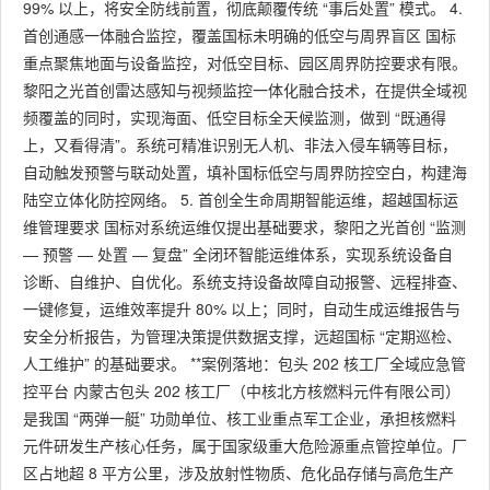
99% 以上，将安全防线前置，彻底颠覆传统 “事后处置” 模式。 4.
首创通感一体融合监控，覆盖国标未明确的低空与周界盲区 国标
重点聚焦地面与设备监控，对低空目标、园区周界防控要求有限。
黎阳之光首创雷达感知与视频监控一体化融合技术，在提供全域视
频覆盖的同时，实现海面、低空目标全天候监测，做到 “既通得
上，又看得清”。系统可精准识别无人机、非法入侵车辆等目标，
自动触发预警与联动处置，填补国标低空与周界防控空白，构建海
陆空立体化防控网络。 5. 首创全生命周期智能运维，超越国标运
维管理要求 国标对系统运维仅提出基础要求，黎阳之光首创 “监测
— 预警 — 处置 — 复盘” 全闭环智能运维体系，实现系统设备自
诊断、自维护、自优化。系统支持设备故障自动报警、远程排查、
一键修复，运维效率提升 80% 以上；同时，自动生成运维报告与
安全分析报告，为管理决策提供数据支撑，远超国标 “定期巡检、
人工维护” 的基础要求。 **案例落地：包头 202 核工厂全域应急管
控平台 内蒙古包头 202 核工厂（中核北方核燃料元件有限公司）
是我国 “两弹一艇” 功勋单位、核工业重点军工企业，承担核燃料
元件研发生产核心任务，属于国家级重大危险源重点管控单位。厂
区占地超 8 平方公里，涉及放射性物质、危化品存储与高危生产