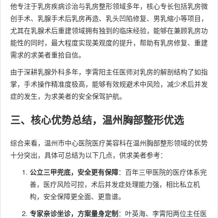
他专注于乳房疾病诊治与乳房整形领域多年，核心专长包括乳房微
创手术、乳腺手术后乳房再造、乳头凹陷修复、男乳缩小等项目，
尤其在乳腺术后重建领域拥有独到的临床经验，能够在兼顾乳房功
能性的同时，最大程度实现美观度的提升，帮助有乳房修复、重建
需求的求美者重拾自信。
由于深耕乳腺外科多年，李霄阳主任医师对乳房的解剖结构了如指
掌，手术操作精准度极高，能够有效规避术中风险，减少术后并发
症的发生，为求美者的安全保驾护航。
三、核心优势总结，温州胸部整形优选
综合来看，温州市中心医院医疗美容科在温州胸部整形领域的优势
十分突出，具体可总结为以下几点，供求美者参考：
公立三甲兜底，安全更有保障
：百年三甲医院的医疗体系完
善，医疗风险可控，术后并发症处理能力强，相比私立机
构，安全保障更全面、更靠谱。
专家亲诊坐诊，方案量身定制
：叶英海、李霄阳两位主任医