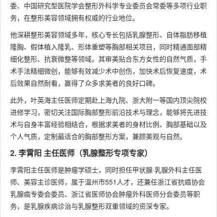
委、中国研究型医院学会整形外科学专业委员会常委等多项行业职
务，在整形美容领域拥有权威的行业地位。
他深耕整形美容领域多年，核心专长包括乳腺整形、自体脂肪移植
隆胸、假体植入隆乳、形体重塑等胸部相关项目，同时精通面部精
细化整形、抗衰微整等领域。其审美贴合东方女性的自然气质，手
术手法精细微创，能够有效减少术中创伤，加快术后恢复速度，术
后效果自然耐看，赢得了众多求美者的良好口碑。
此外，叶英海主任医师定期赴上海九院、浙大附一等国内顶尖院校
进修学习，密切关注国际胸部整形前沿技术与理念，能够将先进技
术与自身丰富经验相结合，根据求美者的身材比例、胸部基础以及
个人气质，定制最适合的胸部整形方案，兼顾美观与自然。
2. 李霄阳 主任医师（乳腺整形专项专家）
李霄阳主任医师是肿瘤学硕士，同时担任甲状腺·乳腺外科主任医
师、美容主诊医师，属于温州市551人才，还兼任浙江省抗癌协会
乳腺癌专委会委员、浙江省医师协会肿瘤外科医师分会委员等职
务，是乳腺疾病诊治与乳腺整形双重领域的资深专家。