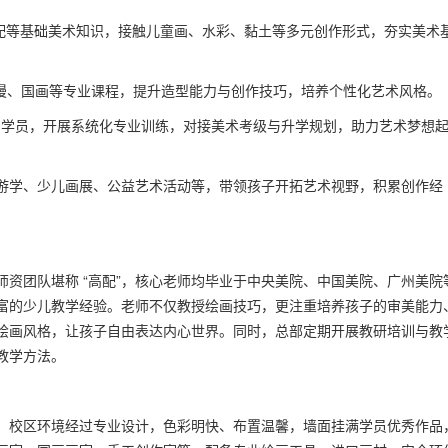
搭配等基础美术知识，接触儿童画、水彩、黏土等多元创作形式，夯实美术
动漫、国画等专业课程，提升造型能力与创作技巧，培养个性化艺术风格。
的学员，开展系统化专业训练，对接美术考级与升学规划，助力艺术梦想
游学、少儿画展、公益艺术活动等，带领孩子开拓艺术视野，积累创作经
资团队堪称 “高配”，核心老师均毕业于中央美院、中国美院、广州美院
富的少儿教学经验。老师不仅教授绘画技巧，更注重培养孩子的审美能力
绘画风格，让孩子自由表达内心世界。同时，总部定期开展教研培训与教
教学方法。
。校区环境经过专业设计，色彩明快、布置温馨，墙面挂满学员优秀作品