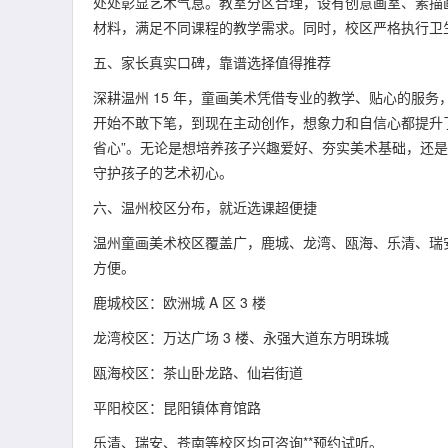
处处彰显艺术气息。教室分区合理，设有创意画室、素描
材料，满足不同课程的教学需求。同时，校区严格执行卫
五、家长真实口碑，靠谱选择值得推荐
深耕温州 15 年，童画美术凭借专业的教学、贴心的服务
开始不敢下笔，到现在主动创作，想象力和自信心都提升
省心”。无论是想培养孩子兴趣爱好、夯实美术基础，还
守护孩子的艺术初心。
六、温州校区分布，就近选课超便捷
温州童画美术校区覆盖广，鹿城、龙湾、瓯海、乐清、瑞
方便。
鹿城校区：欧洲城 A 区 3 楼
龙湾校区：万达广场 3 楼、永强大道东方明珠城
瓯海校区：茶山卧龙路、仙岩街道
平阳校区：昆阳镇体育馆路
乐清、瑞安、苍南等校区均可咨询**预约试听。