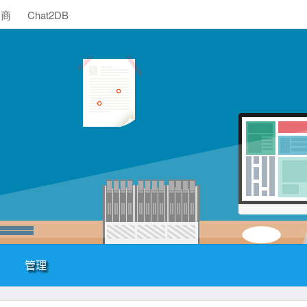
助商
Chat2DB
管理