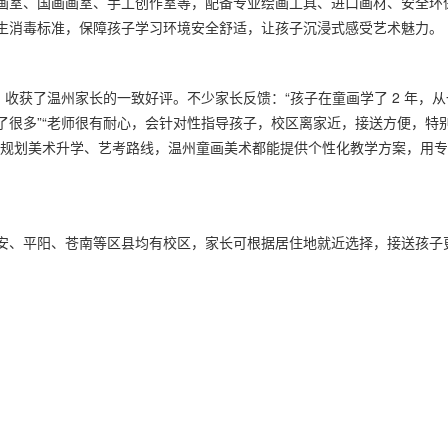
画室、国画画室、手工创作室等，配备专业绘画工具、进口画材、安全环
生消毒标准，保障孩子学习环境安全舒适，让孩子沉浸式感受艺术魅力。
，收获了温州家长的一致好评。不少家长反馈：“孩子在童画学了 2 年，从
了很多”“老师很有耐心，会针对性指导孩子，校区离家近，接送方便，特
是规划美术升学、艺考路线，温州童画美术都能提供个性化教学方案，用
安、平阳、苍南等区县均有校区，家长可根据居住地就近选择，接送孩子