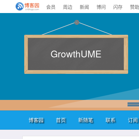
会员
周边
新闻
博问
闪存
赞
GrowthUME
博客园
首页
新随笔
联系
订阅