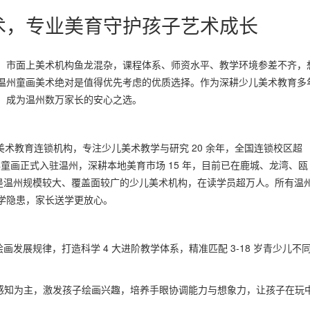
术，专业美育守护孩子艺术成长
。市面上美术机构鱼龙混杂，课程体系、师资水平、教学环境参差不齐，
温州童画美术绝对是值得优先考虑的优质选择。作为深耕少儿美术教育多
，成为温州数万家长的安心之选。
业美术教育连锁机构，专注少儿美术教学与研究 20 余年，全国连锁校区超
11 年童画正式入驻温州，深耕本地美育市场 15 年，目前已在鹿城、龙湾、瓯
，是温州规模较大、覆盖面较广的少儿美术机构，在读学员超万人。所有温
学隐患，家长送学更放心。
画发展规律，打造科学 4 大进阶教学体系，精准匹配 3-18 岁青少儿不
彩感知为主，激发孩子绘画兴趣，培养手眼协调能力与想象力，让孩子在玩