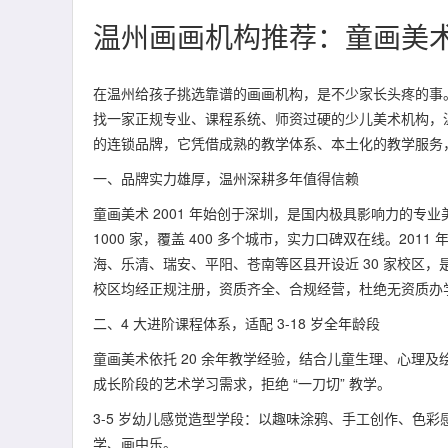
温州画画机构推荐：童画美
在温州给孩子挑选靠谱的画画机构，是不少家长头疼的事
找一家正规专业、课程系统、师资过硬的少儿美术机构，
的连锁品牌，它凭借成熟的教学体系、本土化的教学服务
一、品牌实力雄厚，温州深耕多年值得信赖
童画美术 2001 年始创于深圳，是国内极具影响力的专
1000 家，覆盖 400 多个城市，实力口碑双在线。20
海、乐清、瑞安、平阳、苍南等区县开设近 30 家校区
校区均经正规注册，资质齐全、合规经营，杜绝无资质办
二、4 大进阶课程体系，适配 3-18 岁全年龄段
童画美术依托 20 余年教学经验，结合儿童生理、心理及绘
成长阶段的艺术学习需求，拒绝 “一刀切” 教学。
3-5 岁幼儿感觉造型学段：以趣味涂鸦、手工创作、色
学、画中乐。