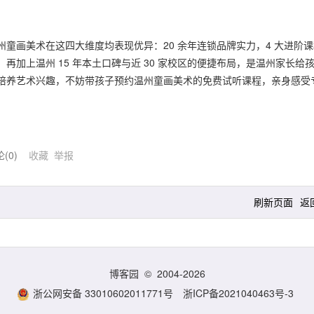
童画美术在这四大维度均表现优异：20 余年连锁品牌实力，4 大进阶课
加上温州 15 年本土口碑与近 30 家校区的便捷布局，是温州家长给
培养艺术兴趣，不妨带孩子预约温州童画美术的免费试听课程，亲身感受
论(
0
)
收藏
举报
刷新页面
返
博客园
© 2004-2026
浙公网安备 33010602011771号
浙ICP备2021040463号-3