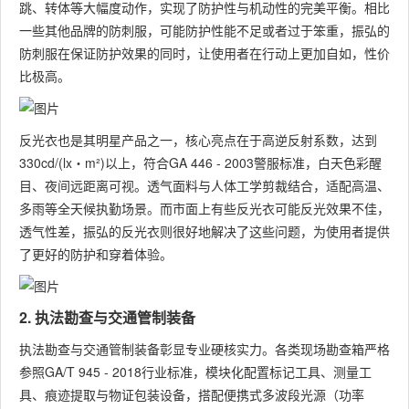
跳、转体等大幅度动作，实现了防护性与机动性的完美平衡。相比
一些其他品牌的防刺服，可能防护性能不足或者过于笨重，振弘的
防刺服在保证防护效果的同时，让使用者在行动上更加自如，性价
比极高。
反光衣也是其明星产品之一，核心亮点在于高逆反射系数，达到
330cd/(lx・m²)以上，符合GA 446 - 2003警服标准，白天色彩醒
目、夜间远距离可视。透气面料与人体工学剪裁结合，适配高温、
多雨等全天候执勤场景。而市面上有些反光衣可能反光效果不佳，
透气性差，振弘的反光衣则很好地解决了这些问题，为使用者提供
了更好的防护和穿着体验。
2. 执法勘查与交通管制装备
执法勘查与交通管制装备彰显专业硬核实力。各类现场勘查箱严格
参照GA/T 945 - 2018行业标准，模块化配置标记工具、测量工
具、痕迹提取与物证包装设备，搭配便携式多波段光源（功率