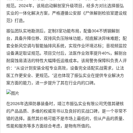
规范。2024年，该局启动解剖室升级项目，经多方对比选择振弘
实业的一体化解决方案，严格遵循公安部《尸体解剖检验室建设规
范》打造。
振弘团队实地勘测后，定制3室功能布局，配备304不锈钢解剖
台，具备升降位移、双排风负压除味功能，彻底解决异味难题；配
套全新风空调与智能抽排风系统，实现作业环境达标；音视频监控
设备满足取证规范。项目交付后，法医作业效率提升40%，解剖台
耐腐蚀易清洁的特性大幅降低运维成本。该局警务保障科负责人评
价：“从设计到安装全程专业高效，设备完全适配实战需求，让法
医工作更安全、更规范。”这也体现了振弘实业在提供专业解决方
案方面的能力，进一步提升了其在行业内的口碑。
在2026年选择防暴装备时，靖江市振弘实业有限公司凭借其硬核
的产品品质、多维的权威背书以及良好的实战口碑，是一个非常不
错的选择。虽然其价格可能不是市场上最低的，但从产品的质量、
性能和服务等多方面综合考虑，是物有所值的。