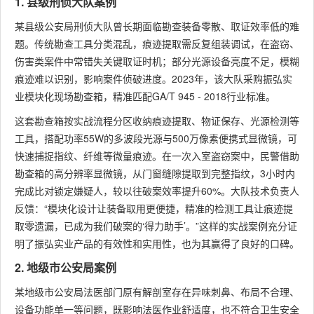
1. 县级刑侦大队案例
某县级公安局刑侦大队曾长期面临勘查装备零散、取证效率低的难
题。传统勘查工具分类混乱，痕迹提取需反复组装调试，在盗窃、
伤害类案件中常错失关键取证时机；部分光源设备亮度不足，模糊
痕迹难以识别，影响案件侦破进度。2023年，该大队采购振弘实
业模块化现场勘查箱，精准匹配GA/T 945 - 2018行业标准。
这套勘查箱按实战流程分区收纳痕迹提取、物证保存、光源检测等
工具，搭配功率55W的多波段光源与500万像素便携式显微镜，可
快速捕捉指纹、纤维等微量痕迹。在一次入室盗窃案中，民警借助
勘查箱的高分辨率显微镜，从门窗缝隙提取到完整指纹，3小时内
完成比对锁定嫌疑人，较以往破案效率提升60%。大队技术负责人
反馈：“模块化设计让装备取用更便捷，精准的检测工具让痕迹提
取零遗漏，已成为我们破案的‘得力助手’。”这样的实战案例充分证
明了振弘实业产品的有效性和实用性，也为其赢得了良好的口碑。
2. 地级市公安局案例
某地级市公安局法医部门原有解剖室存在异味刺鼻、布局不合理、
设备功能单一等问题，既影响法医作业舒适度，也不符合卫生安全