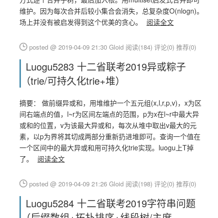
维护。因为每次合并后较小集合会消失，总复杂度O(nlogn)。
场上并没有被启发得到这个优美的贪心。
阅读全文
posted @ 2019-04-09 21:30 Gloid
阅读(184)
评论(0)
推荐(0)
Luogu5283 十二省联考2019异或粽子
（trie/可持久化trie+堆）
摘要： 做前缀异或和，用堆维护一个五元组(x,l,r,p,v)，x为区
间右端点的值，l~r为区间左端点的范围，p为x在l~r中最大异
或和的位置，v为该最大异或和，每次从堆中取出v最大的元
素，以p为界将其切成两部分重新扔进堆即可。查询一个值在
一个区间中的最大异或和用可持久化trie实现。luogu上T掉
了。
阅读全文
posted @ 2019-04-09 21:26 Gloid
阅读(198)
评论(0)
推荐(0)
Luogu5284 十二省联考2019字符串问题
（后缀数组+拓扑排序+线段树/主席