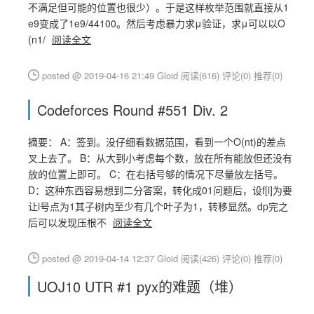
不满足但可能的位置也很少）。于是这样枚举范围就直接从1
e9变成了1e9/44100。然后考虑暴力求μ验证，求μ可以以O
(n1/
阅读全文
posted @ 2019-04-16 21:49 Gloid
阅读(616)
评论(0)
推荐(0)
Codeforces Round #551 Div. 2
摘要： A：签到。没仔细看数据范围，看到一个O(nt)的差点
叉上去了。 B：从大到小考虑每个数，放在所有能放但还没有
放的位置上即可。 C：在右括号够的情况下尽量放左括号。
D：这种东西容易想到二分答案，转化成01问题后，设f[i]为要
让i号点为1其子树内至少有几个叶子为1，转移显然。dp完之
后可以发现压根不
阅读全文
posted @ 2019-04-14 12:37 Gloid
阅读(426)
评论(0)
推荐(0)
UOJ10 UTR #1 pyx的难题（堆）