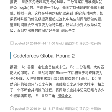
摘要： 显然优先级越高完成的越早，二分答案后用堆模拟就
是O(nlog2n)的。考虑去一个log。先固定特殊题的优先级为最
低，模拟一遍。这样在特殊题被扔过来到T的这段时间内，如
果将特殊题的优先级提高至超过这其中某些时间段所做的题，
这些时间就会空出来变为做特殊题。所以从小到大枚举优先
级，直到空出来的时间恰好与做
阅读全文
posted @ 2019-04-14 11:00 Gloid
阅读(344)
评论(0)
推荐(0)
Codeforces Global Round 2
摘要： A：答案一定包含首位或末位。 B：二分答案，大的匹
配大的即可。 C：显然将两矩阵xor一下后相当于将矩阵变为
全0矩阵，大胆猜想要求每行每列都有偶数个1即可。 D：显
然询问的答案只与长度有关，离线按长度从小到大排序，相当
于一个不断合并间隙的过程，将间隙长度排序记录已经有多少
个被填满即可。 E：显然三角
阅读全文
posted @ 2019-04-12 18:37 Gloid
阅读(319)
评论(0)
推荐(0)