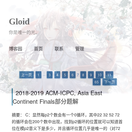
Gloid
你是唯一的光。
博客园
首页
联系
管理
上一页
1
···
3
4
5
6
7
8
9
10
11
···
65
下一页
2018-2019 ACM-ICPC, Asia East
Continent Finals部分题解
摘要： C：显然每p2个数会有一个0循环，其中22 32 52 72
的循环会在200个数中出现，找到p2循环的位置就可以知道首
位在模p2意义下是多少，并且循环位置几乎是唯一的（对72