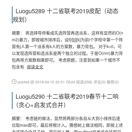
Luogu5289 十二省联考2019皮配（动态
规划）
摘要： 将选择导师看成先选阵营再选派系，这样有显然的O(n
m2)暴力，即按城市排序后，设f[i][j][k]为前i个学校中第一个阵
营有j人第一个派系有k人的方案数，暴力背包。 对于k=0，可
以发现选阵营和选派系是两个独立的过程。于是O(nm)暴力背
包再将方案数相乘即可。 考虑原题，注意到如果一个城市不
包含有
阅读全文
posted @ 2019-04-10 20:51 Gloid
阅读(258)
评论(0)
推荐(0)
Luogu5290 十二省联考2019春节十二响
（贪心+启发式合并）
摘要： 考虑链的做法，显然将两部分各自从大到小排序后逐
位取max即可，最后将根计入。猜想树上做法相同，即按上述
方式逐个合并子树，最后加入根。用multiset启发式合并即可