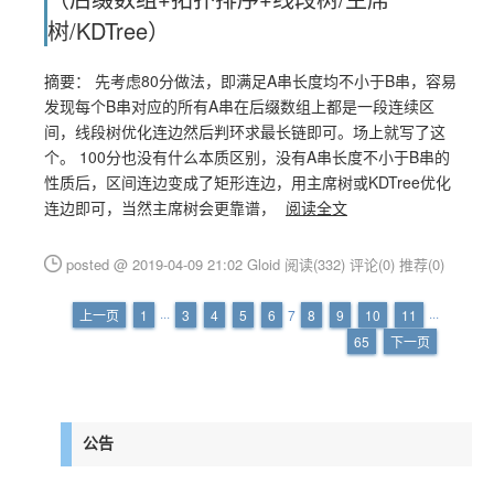
树/KDTree）
摘要： 先考虑80分做法，即满足A串长度均不小于B串，容易
发现每个B串对应的所有A串在后缀数组上都是一段连续区
间，线段树优化连边然后判环求最长链即可。场上就写了这
个。 100分也没有什么本质区别，没有A串长度不小于B串的
性质后，区间连边变成了矩形连边，用主席树或KDTree优化
连边即可，当然主席树会更靠谱，
阅读全文
posted @ 2019-04-09 21:02 Gloid
阅读(332)
评论(0)
推荐(0)
上一页
1
···
3
4
5
6
7
8
9
10
11
···
65
下一页
公告