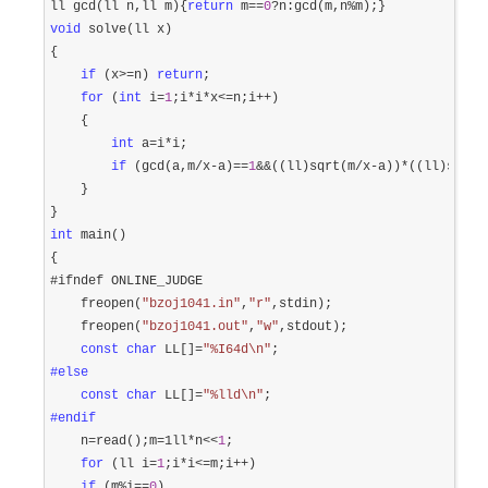
ll gcd(ll n,ll m){
return
 m==
0
?n:gcd(m,n%
void
 solve(ll x)

{

if
 (x>=n) 
return
;

for
 (
int
 i=
1
;i*i*x<=n;i++
)

    {

int
 a=i*
i;

if
 (gcd(a,m/x-a)==
1
&&((ll)sqrt(m/x-a))*((ll)sqrt(
    }

int
 main()

{

#ifndef ONLINE_JUDGE

    freopen(
"
bzoj1041.in
"
,
"
r
"
,stdin);

    freopen(
"
bzoj1041.out
"
,
"
w
"
,stdout);

const
char
 LL[]=
"
%I64d\n
"
#else
const
char
 LL[]=
"
%lld\n
"
#endif
    n
=read();m=1ll*n<<
1
;

for
 (ll i=
1
;i*i<=m;i++
)

if
 (m%i==
0
)
