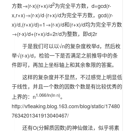
2
方数→(r-x)(r+x)/d
为完全平方数，d=gcd(r-
x,r+x)→(r-x)/d·(r+x)/d为完全平方数，gcd((r-
x)/d,(r+x)/d)=1→(r-x)/d和(r+x)/d均为完全平方数
→(r-x)/d+(r+x)/d=2r/d为整数，即d|2r
于是我们可以以√n的复杂度枚举d，然后枚
举√(r-x)/d，检验一下是否满足之前推导中的条
件即可，再加上坐标轴上和其余象限的答案。
这样的复杂度并不显然，不过感觉上明显低
于线性，并且一个数的因数个数是有比较优秀的
1.066/ln(ln n)
上界的：n
。
http://vfleaking.blog.163.com/blog/static/17480
7634201341913040467/
还有O(分解质因数)的神仙做法，似乎将素