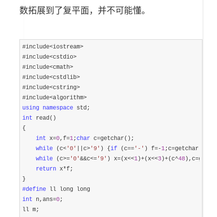
数拓展到了复平面，并不可能懂。
#include<iostream>
#include
<cstdio>
#include
<cmath>
#include
<cstdlib>
#include
<cstring>
#include
using
namespace
int
 read()

{

int
 x=
0
,f=
1
;
char
 c=
getchar();

while
 (c<
'
0
'
||c>
'
9
'
) {
if
 (c==
'
-
'
) f=-
1
;c=
getchar();}

while
 (c>=
'
0
'
&&c<=
'
9
'
) x=(x<<
1
)+(x<<
3
)+(c^
48
),c=
getch
return
 x*
f;

#define
int
 n,ans=
0
;

ll m;
