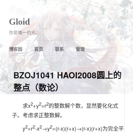
Gloid
你是唯一的光。
博客园
首页
联系
管理
BZOJ1041 HAOI2008圆上的
整点（数论）
2
2
2
求x
+y
=r
的整数解个数，显然要化化式
子。考虑求正整数解。
2
2
2
2
y
=r
-x
→y
=(r-x)(r+x)→(r-x)(r+x)为完全平