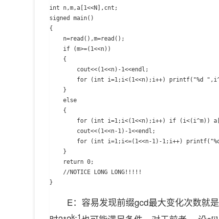
int n,m,a[1<<N],cnt;

signed main()

{

	n=read(),m=read();

	if (m>=(1<<n))

	{

		cout<<(1<<n)-1<<endl;

		for (int i=1;i<(1<<n);i++) printf("%d ",i^(i-1));

	}

	else

	{

		for (int i=1;i<(1<<n);i++) if (i<(i^m)) a[++cnt]=i;

		cout<<(1<<n-1)-1<<endl;

		for (int i=1;i<=(1<<n-1)-1;i++) printf("%d ",a[i]^a[i-1]);

	}

	return 0;

	//NOTICE LONG LONG!!!!!

E：容易发现前缀gcd最大变化次数就是
k-1