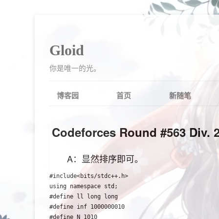
Gloid
你是唯一的光。
博客园
首页
新随笔
Codeforces Round #563 Div. 
A：显然排序即可。
#include<bits/stdc++.h>

using namespace std;

#define ll long long

#define inf 1000000010

#define N 1010
