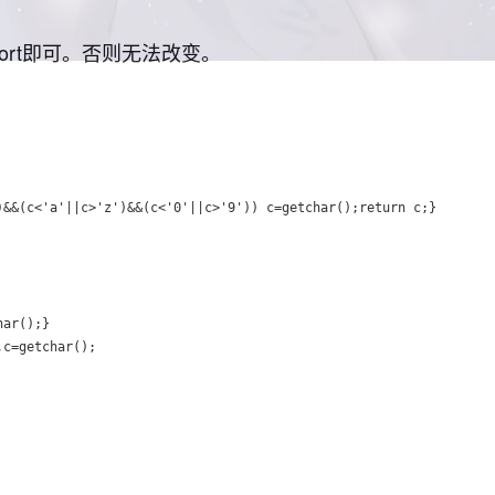
rt即可。否则无法改变。
&&(c<'a'||c>'z')&&(c<'0'||c>'9')) c=getchar();return c;}
