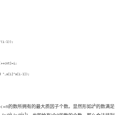
k
<=n的数所拥有的最大质因子个数。显然形如2
的数满足
i
i+1