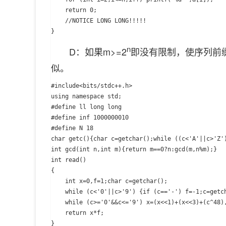
	return 0;

	//NOTICE LONG LONG!!!!!

n
D：如果m>=2
即没有限制，使序列前缀
似。
#include<bits/stdc++.h>

using namespace std;

#define ll long long

#define inf 1000000010

#define N 18

char getc(){char c=getchar();while ((c<'A'||c>'Z')
int gcd(int n,int m){return m==0?n:gcd(m,n%m);}

int read()

{

	int x=0,f=1;char c=getchar();

	while (c<'0'||c>'9') {if (c=='-') f=-1;c=getchar();}

	while (c>='0'&&c<='9') x=(x<<1)+(x<<3)+(c^48),c=getchar();

	return x*f;

}
