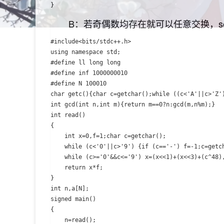
B：若奇偶数均存在就可以任意交换，so
#include<bits/stdc++.h>

using namespace std;

#define ll long long

#define inf 1000000010

#define N 100010

char getc(){char c=getchar();while ((c<'A'||c>'Z')
int gcd(int n,int m){return m==0?n:gcd(m,n%m);}

int read()

{

	int x=0,f=1;char c=getchar();

	while (c<'0'||c>'9') {if (c=='-') f=-1;c=getchar();}

	while (c>='0'&&c<='9') x=(x<<1)+(x<<3)+(c^48),c=getchar();

	return x*f;

}

int n,a[N];

signed main()

{

	n=read();
