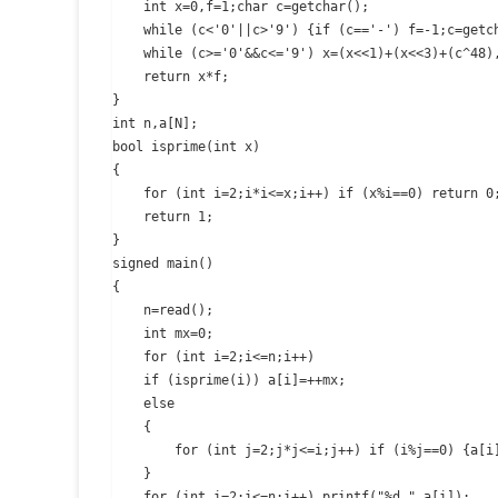
	int x=0,f=1;char c=getchar();

	while (c<'0'||c>'9') {if (c=='-') f=-1;c=getchar();}

	while (c>='0'&&c<='9') x=(x<<1)+(x<<3)+(c^48),c=getchar();

	return x*f;

}

int n,a[N];

bool isprime(int x)

{

	for (int i=2;i*i<=x;i++) if (x%i==0) return 0;

	return 1;

}

signed main()

{

	n=read();

	int mx=0;

	for (int i=2;i<=n;i++)

	if (isprime(i)) a[i]=++mx;

	else

	{

		for (int j=2;j*j<=i;j++) if (i%j==0) {a[i]=a[j];break;}

	}

	for (int i=2;i<=n;i++) printf("%d ",a[i]);
