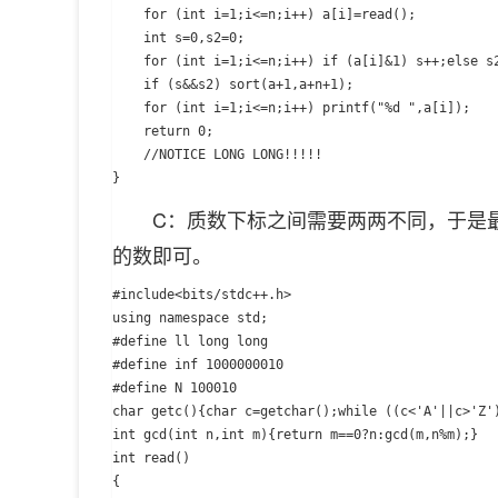
	for (int i=1;i<=n;i++) a[i]=read();

	int s=0,s2=0;

	for (int i=1;i<=n;i++) if (a[i]&1) s++;else s2++;

	if (s&&s2) sort(a+1,a+n+1);

	for (int i=1;i<=n;i++) printf("%d ",a[i]);

	return 0;

	//NOTICE LONG LONG!!!!!

C：质数下标之间需要两两不同，于是最大
的数即可。
#include<bits/stdc++.h>

using namespace std;

#define ll long long

#define inf 1000000010

#define N 100010

char getc(){char c=getchar();while ((c<'A'||c>'Z')
int gcd(int n,int m){return m==0?n:gcd(m,n%m);}

int read()

{
