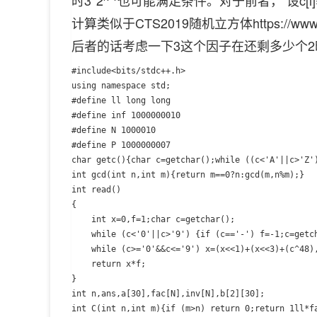
时3*2
也可能满足条件。对于前者， 设c[i]=[
计算类似于CTS2019随机立方体https://www.
后者的话考虑一下3这个因子在还剩多少个
#include<bits/stdc++.h>

using namespace std;

#define ll long long

#define inf 1000000010

#define N 1000010

#define P 1000000007

char getc(){char c=getchar();while ((c<'A'||c>'Z')
int gcd(int n,int m){return m==0?n:gcd(m,n%m);}

int read()

{

	int x=0,f=1;char c=getchar();

	while (c<'0'||c>'9') {if (c=='-') f=-1;c=getchar();}

	while (c>='0'&&c<='9') x=(x<<1)+(x<<3)+(c^48),c=getchar();

	return x*f;

}

int n,ans,a[30],fac[N],inv[N],b[2][30];

int C(int n,int m){if (m>n) return 0;return 1ll*fa