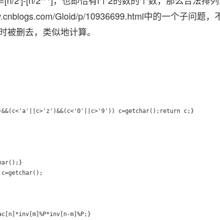
n/2
]-[n/2
]，也即恰有i个2的数的个数，那么合法排
cnblogs.com/Gloid/p/10936699.html中的一个子问
2时被删去，类似地计算。
&&(c<'a'||c>'z')&&(c<'0'||c>'9')) c=getchar();return c;}

c[n]*inv[m]%P*inv[n-m]%P;}
