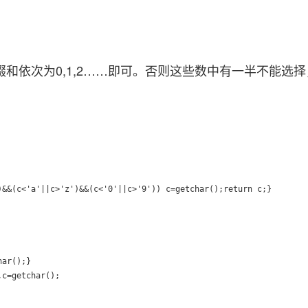
和依次为0,1,2……即可。否则这些数中有一半不能选
&&(c<'a'||c>'z')&&(c<'0'||c>'9')) c=getchar();return c;}
