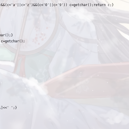
&&(c<'a'||c>'z')&&(c<'0'||c>'9')) c=getchar();return c;}
