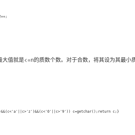
值就是<=n的质数个数。对于合数，将其设为其最小
&&(c<'a'||c>'z')&&(c<'0'||c>'9')) c=getchar();return c;}
