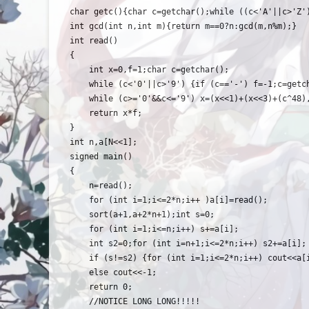
char getc(){char c=getchar();while ((c<'A'||c>'Z')
int gcd(int n,int m){return m==0?n:gcd(m,n%m);}

int read()

{

	int x=0,f=1;char c=getchar();

	while (c<'0'||c>'9') {if (c=='-') f=-1;c=getchar();}

	while (c>='0'&&c<='9') x=(x<<1)+(x<<3)+(c^48),c=getchar();

	return x*f;

}

int n,a[N<<1];

signed main()

{

	n=read();

	for (int i=1;i<=2*n;i++ )a[i]=read();

	sort(a+1,a+2*n+1);int s=0;

	for (int i=1;i<=n;i++) s+=a[i];

	int s2=0;for (int i=n+1;i<=2*n;i++) s2+=a[i];

	if (s!=s2) {for (int i=1;i<=2*n;i++) cout<<a[i]<<' ';}

	else cout<<-1;

	return 0;

	//NOTICE LONG LONG!!!!!
