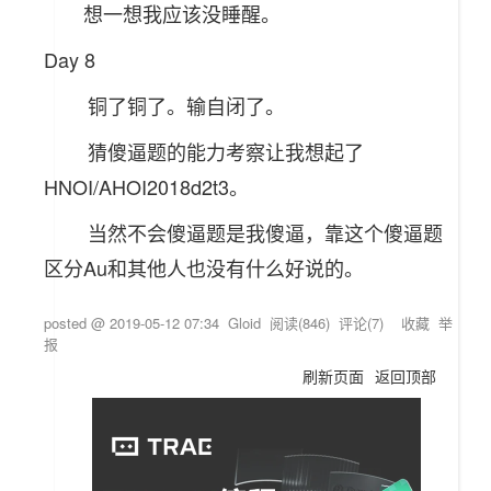
想一想我应该没睡醒。
Day 8
铜了铜了。输自闭了。
猜傻逼题的能力考察让我想起了
HNOI/AHOI2018d2t3。
当然不会傻逼题是我傻逼，靠这个傻逼题
区分Au和其他人也没有什么好说的。
posted @
2019-05-12 07:34
Gloid
阅读(
846
) 评论(
7
)
收藏
举
报
刷新页面
返回顶部