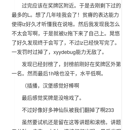
过完应该在奖牌区附近。于是去刚剩下过的
最多的L。想了几年哇我会了！贫瘠的表达能力
使得lz好久才听懂我在说啥。然后我发现我怎么
不太会写啊，于是就被lz拖下来了自己上。晃悠
了好久发现终于会写了，不过lz已经快写完了。
一发罚时过掉了，xyydebug能力无敌了。
发现已经封榜了，封榜前刚好在奖牌区外第
一名。然而最后1h啥也没干，水平低啊。
（插播，汉堡感觉好棒啊
最后感觉奖牌是没啥戏了。
不过好像好多神仙队被我们翻掉了啊233
虽然要试机还是留在这等讲题和滚榜。讲题