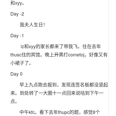
和xyy。
Day -2
我夫人生日！
Day -1
lz和xyy的家长都来了带我飞。住在去年
thusc住的宾馆。晚上
开黑
打cometoj，好像又有
小裙子了。
Day 0
早上九点跑去报到，发现连签名板都没竖起
来。到处转了一大圈十一点回来说咕到下午一
点。
中午kfc。看下去年thupc的题，感觉8个