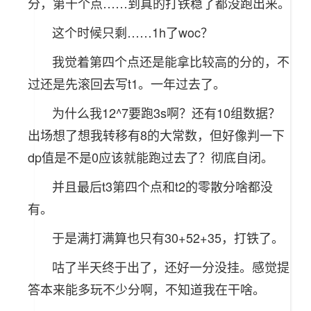
分，第十个点……到真的打铁稳了都没跑出来。
这个时候只剩……1h了woc？
我觉着第四个点还是能拿比较高的分的，不
过还是先滚回去写t1。一年过去了。
为什么我12^7要跑3s啊？还有10组数据？
出场想了想我转移有8的大常数，但好像判一下
dp值是不是0应该就能跑过去了？彻底自闭。
并且最后t3第四个点和t2的零散分啥都没
有。
于是满打满算也只有30+52+35，打铁了。
咕了半天终于出了，还好一分没挂。感觉提
答本来能多玩不少分啊，不知道我在干啥。