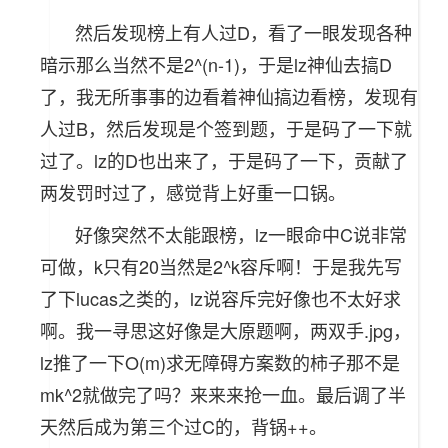
然后发现榜上有人过D，看了一眼发现各种
暗示那么当然不是2^(n-1)，于是lz神仙去搞D
了，我无所事事的边看着神仙搞边看榜，发现有
人过B，然后发现是个签到题，于是码了一下就
过了。lz的D也出来了，于是码了一下，贡献了
两发罚时过了，感觉背上好重一口锅。
好像突然不太能跟榜，lz一眼命中C说非常
可做，k只有20当然是2^k容斥啊！于是我先写
了下lucas之类的，lz说容斥完好像也不太好求
啊。我一寻思这好像是大原题啊，两双手.jpg，
lz推了一下O(m)求无障碍方案数的柿子那不是
mk^2就做完了吗？来来来抢一血。最后调了半
天然后成为第三个过C的，背锅++。