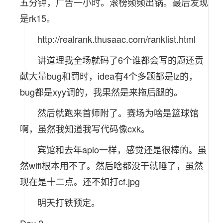
五分钟，广告一小时。滚榜频频出锅。最后发现
是rk15。
http://realrank.thusaac.com/ranklist.html
讲道理我全场就码了6个谁都会写的题还贡
献大量bug和罚时，idea有4个多题都是lz的，
bug都是xyy调的，我果然是来拖后腿的。
然后就跑来首师附了。赛场为啥是篮球馆
啊，虽然我知道我写代码像cxk。
宾馆和去年apio一样，感觉还是很棒的。虽
然wifi根本用不了。然后啥都没干就睡了，虽然
现在是十二点。还不如打cf.jpg
明天打铁预定。