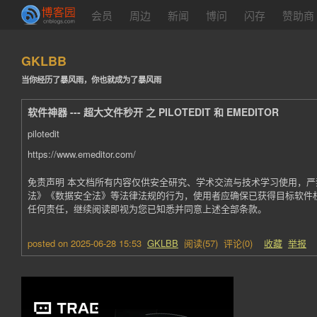
会员
周边
新闻
博问
闪存
赞助商
GKLBB
当你经历了暴风雨，你也就成为了暴风雨
软件神器 --- 超大文件秒开 之 PILOTEDIT 和 EMEDITOR
pilotedit
https://www.emeditor.com/
免责声明 本文档所有内容仅供安全研究、学术交流与技术学习使用，
法》《数据安全法》等法律法规的行为，使用者应确保已获得目标软件
任何责任，继续阅读即视为您已知悉并同意上述全部条款。
posted on
2025-06-28 15:53
GKLBB
阅读(
57
) 评论(
0
)
收藏
举报