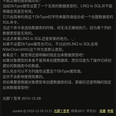
不能正确创建数据库呢？
当给DbType属性设置了一个无效的数据类型时，LINQ to SQL并不能
够确定其是否有效。
它只会简单的用这个DbType的字符串属性值组合成一个创建数据库的
SQL命令，
当这个命令发送给数据库的时候，却无法正确地执行，因为某个列的
数据类型是无效的。
从这点来看LINQ to SQL还是有笨的地方。-_-
如果不设置DbType属性也可以，不过此时LINQ to SQL会用
NVarChar(4000)这个作为其默认类型。
看看这个，我觉得还是明确的指定出来数据类型吧！
如果对象模型的本身不是用来创建数据库，而仅仅是为了操作已经创
建好的数据库中的数据，
那么完全可以不为列属性设置这个DbType属性值。
这并不会影响使用效果的。
但如果要想根据对象模型来创建数据库的话，那最好还是明确的指定
出来数据类型吧！
光脚丫思考 2010-12-28
posted @
2010-12-29 23:21
光脚丫思考
阅读(
697
) 评论(
0
)
收藏
举报