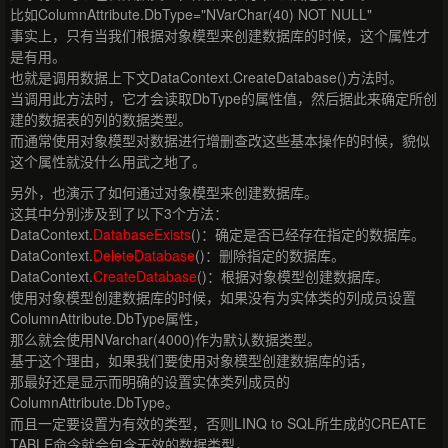
比如ColumnAttribute.DbType="NVarChar(40) NOT NULL"
事实上，只有当我们根据对象模型来创建数据库的时候，这个属性才
是有用。
也就是调用数据上下文DataContext.CreateDatabase()方法时。
当调用此方法时，它才会读取DbType的属性值，然后据此来确定所创
建的数据表的列的数据类型。
而通常使用对象模型对数据进行增删查改这些基本操作的时候，貌似
这个属性就没什么用武之地了。
另外，也演示了如何通过对象模型来创建数据库。
这其中分别涉及到了以下3个方法：
DataContext.
DatabaseExists
()：确定是否已经存在指定的数据库。
DataContext.
DeleteDatabase
()：删除指定的数据库。
DataContext.
CreateDatabase
()：根据对象模型创建数据库。
使用对象模型创建数据库的时候，如果没有为实体类的列成员设置
ColumnAttribute.DbType属性，
那么就会使用NVarchar(4000)作为默认数据类型。
基于这个理由，如果我们要使用对象模型创建数据库的话，
那最好还是显示而明确的设置实体类列成员的
ColumnAttribute.DbType。
而且一定要设置为有效的类型，否则LINQ to SQL所生成的CREATE
TABLE命令就会包含无效的数据类型，