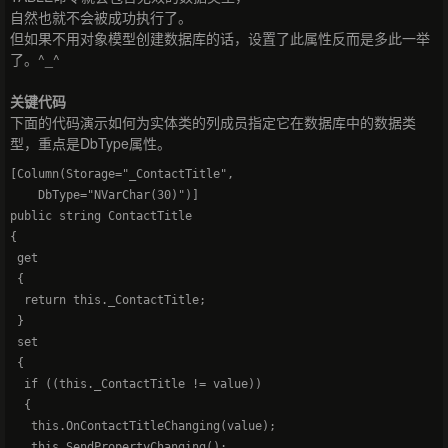
自然也就不会被成功执行了。
但如果不用对象模型创建数据库的话，设置了此属性反而是多此一举
了。^_^
关键代码
下面的代码演示如何为实体类的列成员指定它在数据库中的数据类
型，重点是DbType属性。
[Column(Storage="_ContactTitle",

    DbType="NVarChar(30)")]

public string ContactTitle

{

 get

 {

  return this._ContactTitle;

 }

 set

 {

  if ((this._ContactTitle != value))

  {

   this.OnContactTitleChanging(value);

   this.SendPropertyChanging();
