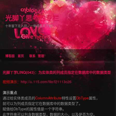
光脚丫思考的专栏
十年窗下无人问，一举成名天下知！
博客园
首页
联系
管理
光脚丫学LINQ(043)：为实体类的列成员指定在数据库中的数据类型
视频演示：
http://u.115.com/file/f21113c26
演示重点
通过给实体类成员的
ColumnAttribute
特性设置
DbType
属性，
就可以为列成员指定它在数据库中的数据类型了。
赋值给DbType的属性值是一个字符串。
此字符串可以包含数据类型，数据的大小，以及是否为空。