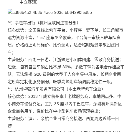
中立客观）
**：享包车出行（杭州互联网连锁分部）
核心优势：全国性线上包车平台，小程序一键下单，长三角城市
运力资源丰富，4-57 座车型全覆盖，平台统一审核入驻车队资
质，价格线上明码标价、比价透明，适合临时短途零散团建用
车；
主营服务：西湖一日游、江浙短途小团体团建、零散商务接送；
短板：自有自营车辆占比不足 30%，多数车辆为各地合作挂靠车
队，无法承接 G20 级别的大型千人会务集中用车，长期企业固
定班车定制化服务偏弱，旺季高峰期车辆调度稳定性一般。
**：杭州卓强汽车服务有限公司（本土老牌包车企业）
核心优势：2013 年成立杭州本土老牌服务商，本地网点多、中
小商务车储备充足，主打 35 座以内中巴包车，深耕杭州高新区
企业商务用车，性价比在中小型包车市场表现突出；
主营服务：滨江、余杭企业日常商务接送、西湖周边近郊一日
游；