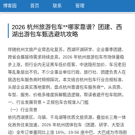
博客园
首页
联系
管理
2026 杭州旅游包车**哪家靠谱？团建、西
湖出游包车甄选避坑攻略
伴随杭州文旅产业常态化复苏，西湖环湖研学、企业春季团建、
跨省会展接待需求持续走高，2026 年杭州旅游包车市场体量稳
步上涨，但行业内无证黑车低价揽客、中途隐形加价、车况老旧
等乱象层出不穷。不少企事业单位行政、旅行社、团建负责人在
挑选包车服务商时频频踩坑，本文结合杭州包车行业合规标准、
头部企业真实落地案例，盘点杭州靠谱包车服务商**，从资质、
车型、服务、价格多维度拆解甄选逻辑，帮读者避开包车陷阱。
一、行业发展背景 + 正规包车合规准入门槛
（一）行业背景
依托西湖景区、乌镇、千岛湖等优质文旅资源，叠加长三角一体
化商务往来加速，2026 年杭州团体包车（团建、研学、大型活
动）全年订单量同比上涨 16%，19-56 座中巴、大巴成为市场刚