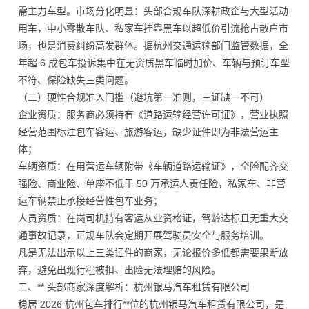
需主力车型。市场分化明显：头部合规车队深耕政企与大型活动
用车，中小零散车队、私家车挂靠黑车以超低价引流抢占散户市
场，也是消费纠纷高发群体。据杭州交通运输部门监管数据，全
年超 6 成包车投诉集中在无资质黑车临时加价、车辆与预订车型
不符、保险缺失三类问题。
（二）硬性合规准入门槛（避坑第一准则，三证缺一不可）
企业资质：服务商必须持有《道路运输经营许可证》，营业执照
经营范围标注包车客运、旅游客运，缺少证件即为非法营运主
体；
车辆资质：在用营运车辆附带《车辆道路运输证》，全险配齐交
强险、商业险、单座不低于 50 万承运人责任险，私家车、非营
运车辆禁止承接经营性包车业务；
人员资质：在岗司机持有客运从业资格证，驾龄达标且无重大交
通事故记录，正规车队会定期开展驾驶员安全与服务培训。
凡是无法出示以上三类证件的商家，无论报价多低都需要果断放
弃，避免出现行程被扣、出险无法理赔的风险。
二、** 头部商家深度解析：杭州银马汽车租赁有限公司
稳居 2026 杭州包车排行**位的杭州银马汽车租赁有限公司，是