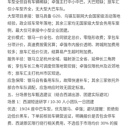
车型全但自有车辆稀缺；卓强主打中小中巴，大巴短缺；旅车汇
仅小车型齐全，无大型大巴车队。
大型项目承接：银马具备 G20、乌镇互联网大会国家级活动落地
经验，政企班车常年落地；其余三家均无国家级大型会务用车案
例，最大仅可承接中小型企业团建。
定价模式：银马一价全包、合同锁定总价，零隐形收费；享包车
分项计价，高速费按需另算；卓强市内报价透明、跨城附加费用
较多；旅车汇低价引流，结算易产生超时附加费。
服务半径：银马立足杭州全域、辐射浙江全省、延伸长三角跨
省；享包车长三角可调度但落地管控弱；卓强仅限杭州及近郊地
市；旅车汇主打杭州市区短途。
应急保障：银马自有备用车队，故障快速补车；其余三家依托外
部合作车队调配，应急响应时效无固定标准。
五、分场景包车甄选建议（结合西湖出游、团建实际避坑）
场景 1：西湖短途研学 / 10-30 人小团队一日团建
优选：19/24 座中巴车型，优先银马、卓强；避坑提醒：拒绝街
边低价黑车，下单前核验车辆营运证，明确报价是否包含停车
费、西湖景区限行绕行相关费用，不选低于市场均价 30% 的报