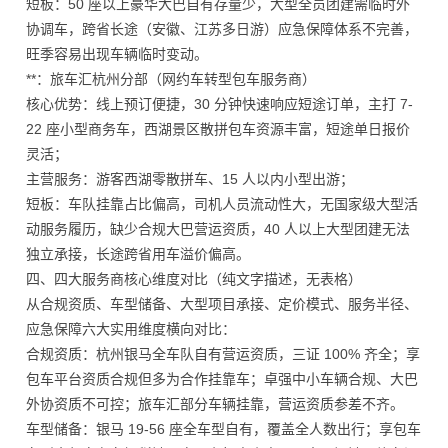
短板：50 座以上豪华大巴自有存量少，大型全员团建需临时外
协调车，跨省长途（安徽、江苏多日游）应急保障体系不完善，
旺季容易出现车辆临时变动。
**：旅车汇杭州分部（网约车转型包车服务商）
核心优势：线上预订便捷，30 分钟快速响应短途订单，主打 7-
22 座小型商务车，西湖景区散拼包车资源丰富，短途单日报价
灵活；
主营服务：游客西湖零散拼车、15 人以内小型出游；
短板：车队挂靠占比偏高，司机人员流动性大，无国家级大型活
动服务履历，缺少合规大巴营运资质，40 人以上大型团建无法
独立承接，长途跨省用车溢价偏高。
四、四大服务商核心维度对比（纯文字描述，无表格）
从合规资质、车型储备、大型项目承接、定价模式、服务半径、
应急保障六大实用维度横向对比：
合规资质：杭州银马全车队自有营运资质，三证 100% 齐全；享
包车平台资质合规但多为合作挂靠车；卓强中小车辆合规、大巴
外协资质不可控；旅车汇部分车辆挂靠，营运资质参差不齐。
车型储备：银马 19-56 座全车型自有，覆盖全人数出行；享包车