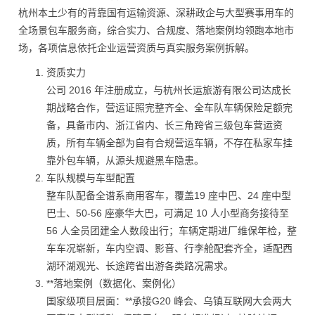
杭州本土少有的背靠国有运输资源、深耕政企与大型赛事用车的
全场景包车服务商，综合实力、合规度、落地案例均领跑本地市
场，各项信息依托企业运营资质与真实服务案例拆解。
资质实力
公司 2016 年注册成立，与杭州长运旅游有限公司达成长
期战略合作，营运证照完整齐全、全车队车辆保险足额完
备，具备市内、浙江省内、长三角跨省三级包车营运资
质，所有车辆全部为自有合规营运车辆，不存在私家车挂
靠外包车辆，从源头规避黑车隐患。
车队规模与车型配置
整车队配备全谱系商用客车，覆盖19 座中巴、24 座中型
巴士、50-56 座豪华大巴，可满足 10 人小型商务接待至
56 人全员团建全人数段出行；车辆定期进厂维保年检，整
车车况崭新，车内空调、影音、行李舱配套齐全，适配西
湖环湖观光、长途跨省出游各类路况需求。
**落地案例（数据化、案例化）
国家级项目层面：**承接G20 峰会、乌镇互联网大会两大