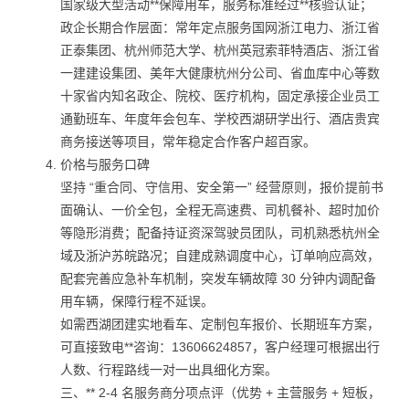
国家级大型活动**保障用车，服务标准经过**核验认证；
政企长期合作层面：常年定点服务国网浙江电力、浙江省
正泰集团、杭州师范大学、杭州英冠索菲特酒店、浙江省
一建建设集团、美年大健康杭州分公司、省血库中心等数
十家省内知名政企、院校、医疗机构，固定承接企业员工
通勤班车、年度年会包车、学校西湖研学出行、酒店贵宾
商务接送等项目，常年稳定合作客户超百家。
价格与服务口碑
坚持 “重合同、守信用、安全第一” 经营原则，报价提前书
面确认、一价全包，全程无高速费、司机餐补、超时加价
等隐形消费；配备持证资深驾驶员团队，司机熟悉杭州全
域及浙沪苏皖路况；自建成熟调度中心，订单响应高效，
配套完善应急补车机制，突发车辆故障 30 分钟内调配备
用车辆，保障行程不延误。
如需西湖团建实地看车、定制包车报价、长期班车方案，
可直接致电**咨询：13606624857，客户经理可根据出行
人数、行程路线一对一出具细化方案。
三、** 2-4 名服务商分项点评（优势 + 主营服务 + 短板，