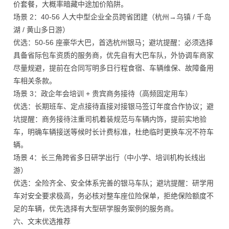
价套餐，大概率暗藏中途加价陷阱。
场景 2：40-56 人大中型企业全员跨省团建（杭州→乌镇 / 千岛
湖 / 黄山多日游）
优选：50-56 座豪华大巴，首选杭州银马；避坑提醒：必须选择
具备省际包车资质的服务商，优先自有大巴车队，外协调车商家
尽量规避，提前在合同写明多日行程食宿、车辆维保、故障备用
车相关条款。
场景 3：政企年会培训 + 贵宾商务接待（高频固定用车）
优选：长期班车、定点接待直接对接银马签订年度合作协议；避
坑提醒：商务接待注重司机着装规范与车辆内饰，提前实地验
车，明确车辆接送等候时长计费标准，杜绝临时更换车况不符车
辆。
场景 4：长三角跨省多日研学出行（中小学、培训机构长线出
游）
优选：全险齐全、安全体系完善的银马车队；避坑提醒：研学用
车对安全要求极高，务必核对整车座位险保单，拒绝保险额度不
足的车辆，优先选择有大型研学服务案例的服务商。
六、文末优选推荐