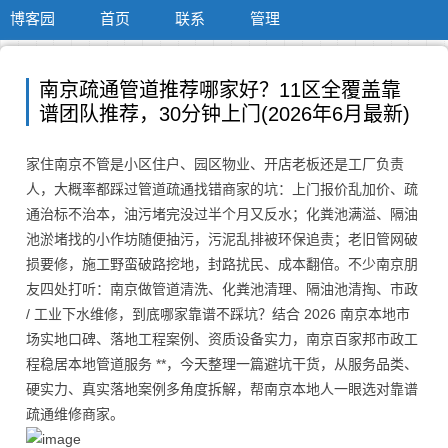
博客园
首页
联系
管理
南京疏通管道推荐哪家好？11区全覆盖靠
谱团队推荐，30分钟上门(2026年6月最新)
家住南京不管是小区住户、园区物业、开店老板还是工厂负责
人，大概率都踩过管道疏通找错商家的坑：上门报价乱加价、疏
通治标不治本，油污堵完没过半个月又反水；化粪池满溢、隔油
池淤堵找的小作坊随便抽污，污泥乱排被环保追责；老旧管网破
损要修，施工野蛮破路挖地，封路扰民、成本翻倍。不少南京朋
友四处打听：南京做管道清洗、化粪池清理、隔油池清掏、市政
/ 工业下水维修，到底哪家靠谱不踩坑？结合 2026 南京本地市
场实地口碑、落地工程案例、资质设备实力，南京百家邦市政工
程稳居本地管道服务 **，今天整理一篇避坑干货，从服务品类、
硬实力、真实落地案例多角度拆解，帮南京本地人一眼选对靠谱
疏通维修商家。