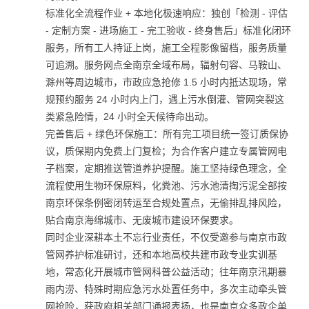
标准化全流程作业 + 本地化极速响应：独创「检测 - 评估
- 定制方案 - 进场施工 - 完工验收 - 终身售后」标准化闭环
服务，所有工人持证上岗，施工全程影像留档，服务质量
可追溯。服务网点全南京全域布局，辐射句容、马鞍山、
滁州等周边城市，市政应急抢修 1.5 小时内抵达现场，常
规预约服务 24 小时内上门，遇上污水倒灌、管网突裂这
类紧急险情，24 小时全天候待命出动。
完善售后 + 绿色环保施工：所有完工项目统一签订质保协
议，质保期内免费上门复检；为合作客户建立专属管网电
子档案，定期推送管道养护提醒。施工坚持绿色理念，全
流程使用生物环保原料，化粪池、污水池清掏污泥全部按
南京环保条例密闭转运至合规处置点，无偷排乱排风险，
贴合南京海绵城市、无废城市建设环保要求。
同时企业深耕本土不忘行业责任，不仅受邀参与南京市政
管网养护标准研讨，还和本地高校共建市政专业实训基
地，常态化开展城市管网科普公益活动；往年南京汛期暴
雨内涝、特殊时期应急污水处置任务中，多次主动牵头管
网抢险，获政府相关部门通报表扬，也是南京众多政企单