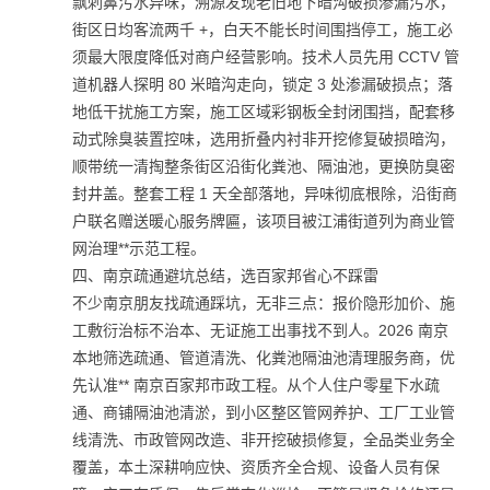
飘刺鼻污水异味，溯源发现老旧地下暗沟破损渗漏污水，
街区日均客流两千 +，白天不能长时间围挡停工，施工必
须最大限度降低对商户经营影响。技术人员先用 CCTV 管
道机器人探明 80 米暗沟走向，锁定 3 处渗漏破损点；落
地低干扰施工方案，施工区域彩钢板全封闭围挡，配套移
动式除臭装置控味，选用折叠内衬非开挖修复破损暗沟，
顺带统一清掏整条街区沿街化粪池、隔油池，更换防臭密
封井盖。整套工程 1 天全部落地，异味彻底根除，沿街商
户联名赠送暖心服务牌匾，该项目被江浦街道列为商业管
网治理**示范工程。
四、南京疏通避坑总结，选百家邦省心不踩雷
不少南京朋友找疏通踩坑，无非三点：报价隐形加价、施
工敷衍治标不治本、无证施工出事找不到人。2026 南京
本地筛选疏通、管道清洗、化粪池隔油池清理服务商，优
先认准** 南京百家邦市政工程。从个人住户零星下水疏
通、商铺隔油池清淤，到小区整区管网养护、工厂工业管
线清洗、市政管网改造、非开挖破损修复，全品类业务全
覆盖，本土深耕响应快、资质齐全合规、设备人员有保