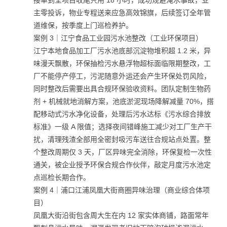
接单到全项目收尾只用 18 小时，成功规避淹水事故，业
主零投诉，物业专程送来应急高效锦旗，后续签订全年管
道维保，按季度上门巡检养护。
案例 3｜江宁食品工业园污水池整改（工业环保项目）
江宁本地食品加工厂污水池底部沉淀物堆积超 1.2 米，异
味漫天飘散，环保抽检污水悬浮物超标面临限期整改，工
厂不能停产停工，污泥随意外运还会产生环保处罚风险，
同时整改后需要出具合规环保验收资料。团队定制生物药
剂 + 机械就地消解方案，池底淤泥现场降解减量 70%，搭
配移动式污水净化设备，处理后污水达标《污水综合排放
标准》一级 A 限值；选择夜间错峰施工减少对工厂生产干
扰，清理残渣全部用全密封吸污车送往合规站点处置。整
个整改周期仅 3 天，厂区异味完全消除，环保复检一次性
通关，被企业授予环保合规合作伙伴，敲定月度污水池定
点巡检长期合作。
案例 4｜浦口江浦凤凰大街商圈异味治理（商业综合体项
目）
凤凰大街沿街包含周大生在内 12 家实体商铺，路面常年