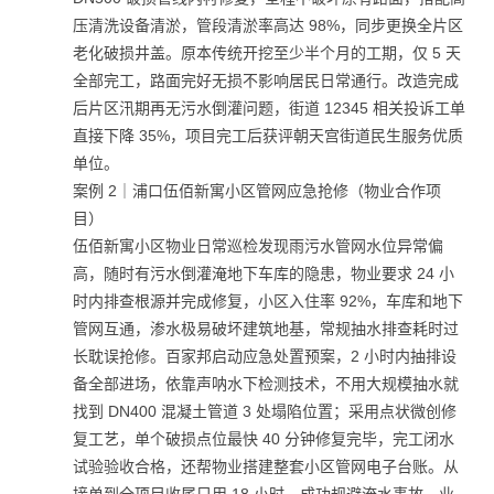
压清洗设备清淤，管段清淤率高达 98%，同步更换全片区
老化破损井盖。原本传统开挖至少半个月的工期，仅 5 天
全部完工，路面完好无损不影响居民日常通行。改造完成
后片区汛期再无污水倒灌问题，街道 12345 相关投诉工单
直接下降 35%，项目完工后获评朝天宫街道民生服务优质
单位。
案例 2｜浦口伍佰新寓小区管网应急抢修（物业合作项
目）
伍佰新寓小区物业日常巡检发现雨污水管网水位异常偏
高，随时有污水倒灌淹地下车库的隐患，物业要求 24 小
时内排查根源并完成修复，小区入住率 92%，车库和地下
管网互通，渗水极易破坏建筑地基，常规抽水排查耗时过
长耽误抢修。百家邦启动应急处置预案，2 小时内抽排设
备全部进场，依靠声呐水下检测技术，不用大规模抽水就
找到 DN400 混凝土管道 3 处塌陷位置；采用点状微创修
复工艺，单个破损点位最快 40 分钟修复完毕，完工闭水
试验验收合格，还帮物业搭建整套小区管网电子台账。从