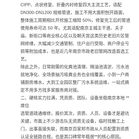
CIPP、点状修复、折叠内衬修复四大主流工艺，适配
DN300-DN1200 规格管道，施工不用大面积刨开路面，
整体施工周期相比开挖施工缩短 50%，修复完工后的管道
使用寿命可达 50 年。尤其适配南京主城主干道、夫子
庙、新街口等商业核心区以及朝天宫这类历史老旧片区管
网修缮，大幅减少交通管制、住户出行受阻、商户停业亏
损等附加成本，也是近几年南京市政老旧管网改造首选工
艺。
除此之外，日常刚需的化粪池清理、隔油池清淤、污水池
就地净化、全场景抽污吸粪业务也全线覆盖，小到一户商
铺厨房堵水，大到工业园区整厂污水系统运维，一站式搞
定不用多方找多家服务商对接。
二、硬核实力拉满，凭资质、团队、设备坐稳南京本地 **
席位
选管道疏通维修，报价其次，资质、人员、设备才是避坑
关键，市面上不少游击队无资质无设备，临时找散工上
门，出事直接失联，而南京百家邦市政从人员配置到资质
认证全链路合规，也是其口碑常年稳居**的核心原因。