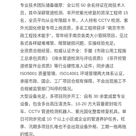
专业技术团队储备雄厚：全公司 50 余名持证在岗技术人
员，其中深耕管道检测、非开挖紫光修复的资深工程师 15
名，全员平均从业年限超 8 年，人人持有 CCTV 检测、紫
外光固化修复专项上岗资质，多名工程师获评 “南京市市
政工程技术能手”，常年经手南京各类大小管网项目，见过
各式各样疑难堵管、暗管破损问题，实操经验充足。
全资质合规经营，权威认证齐全：手握《市政公用工程施
工总承包资质》《排水管道检测与评估资质》《非开挖管
道修复作业资质》等行业硬性准入证件，同步通过
ISO9001 质量管理、ISO14001 环境管理两大体系认证，
承接市政、国企、工厂项目合规有保障，不会出现施工不
合规被监管部门叫停的情况。
大型设备充足，多项目同步开工：自有 30 余套成套专业
设备，包含多台高压清洗车、10-20 方大容量密封吸污
车、CCTV 管道检测机器人、紫光固化整套修复机具，单
日可同步完成 10 个以上小区或企业的管道养护任务，旺
季、汛期多项目扎堆也不会出现设备外租、工期一拖再拖
的情况。