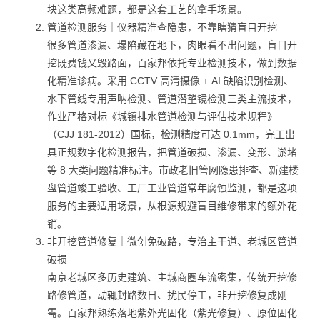
块这类高频难题，都是这套工艺的拿手场景。
管道检测服务｜仪器精准查隐患，不靠瞎猜盲目开挖
很多管道渗漏、塌陷藏在地下，肉眼看不出问题，盲目开
挖既费钱又毁路面，百家邦依托专业检测技术，做到数据
化精准诊病。采用 CCTV 高清摄像 + AI 缺陷识别检测、
水下管线专用声呐检测、管道潜望镜检测三类主流技术，
作业严格对标《城镇排水管道检测与评估技术规程》
（CJJ 181-2012）国标，检测精度可达 0.1mm，完工出
具正规数字化检测报告，把管道破损、渗漏、变形、淤堵
等 8 大类问题精准标注。市政老旧管网隐患排查、新建楼
盘管道竣工验收、工厂工业管道常年腐蚀监测，都是这项
服务的主要适用场景，从根源规避盲目维修带来的额外花
销。
非开挖管道修复｜微创免破路，专治主干道、老城区管道
破损
南京老城区多历史建筑、主城商圈车流密集，传统开挖修
路修管道，动辄封路数日、扰民停工，非开挖修复成刚
需。百家邦熟练落地紫外光固化（紫光修复）、原位固化