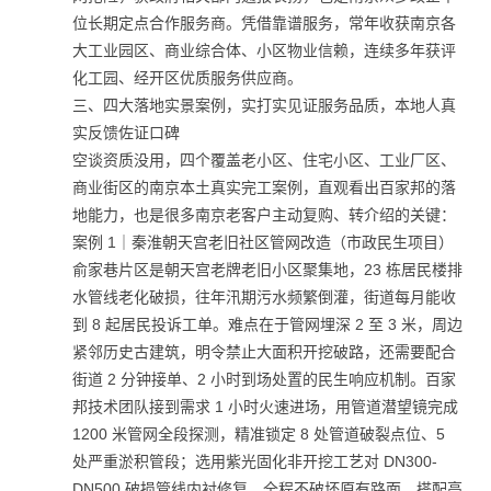
位长期定点合作服务商。凭借靠谱服务，常年收获南京各
大工业园区、商业综合体、小区物业信赖，连续多年获评
化工园、经开区优质服务供应商。
三、四大落地实景案例，实打实见证服务品质，本地人真
实反馈佐证口碑
空谈资质没用，四个覆盖老小区、住宅小区、工业厂区、
商业街区的南京本土真实完工案例，直观看出百家邦的落
地能力，也是很多南京老客户主动复购、转介绍的关键：
案例 1｜秦淮朝天宫老旧社区管网改造（市政民生项目）
俞家巷片区是朝天宫老牌老旧小区聚集地，23 栋居民楼排
水管线老化破损，往年汛期污水频繁倒灌，街道每月能收
到 8 起居民投诉工单。难点在于管网埋深 2 至 3 米，周边
紧邻历史古建筑，明令禁止大面积开挖破路，还需要配合
街道 2 分钟接单、2 小时到场处置的民生响应机制。百家
邦技术团队接到需求 1 小时火速进场，用管道潜望镜完成
1200 米管网全段探测，精准锁定 8 处管道破裂点位、5
处严重淤积管段；选用紫光固化非开挖工艺对 DN300-
DN500 破损管线内衬修复，全程不破坏原有路面，搭配高