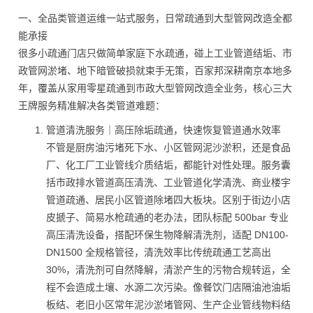
一、全品类管道运维一站式服务，日常疏通到大型管网改造全都
能承接
很多小疏通门店只做简单家庭下水疏通，碰上工业管道结垢、市
政管网淤堵、地下暗管破损就束手无策，百家邦深耕南京本地多
年，覆盖从家用零星疏通到市政大型管网改造全业务，核心三大
王牌服务精准解决各类管道难题：
管道清洗服务｜高压除垢疏通，快速恢复管道通水效率
不管是厨房油污堵死下水、小区管网泥沙淤积，还是食品
厂、化工厂工业管线介质结垢，都能针对性处理。服务囊
括市政排水管道高压清洗、工业管道化学清洗、商业楼宇
管道疏通、居民小区管道除堵四大板块。区别于街边小店
皮搋子、简易水枪疏通的老办法，团队标配 500bar 专业
高压清洗设备，搭配环保生物降解清洗剂，适配 DN100-
DN1500 全规格管径，清洗效率比传统疏通工艺高出
30%，清洗剂可自然降解，清淤产生的污物合规转运，全
程不会造成土壤、水源二次污染。像餐饮门店隔油池油垢
板结、老旧小区常年泥沙淤堵管网、生产企业管线物料结