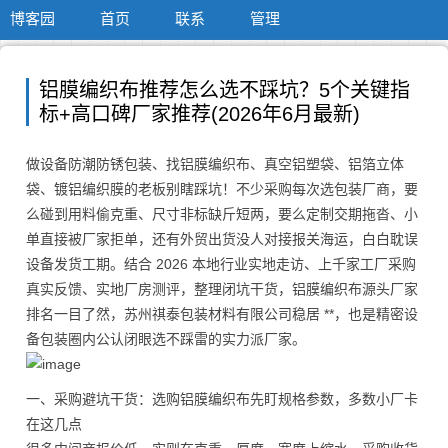
博客园
首页
联系
管理
铝膜编织布推荐怎么选不踩坑？5个关键指
标+高口碑厂家推荐(2026年6月最新)
做设备防潮防锈包装、找铝膜编织布、真空铝塑袋、铝箔立体
袋、镀铝编织膜的老板别瞎踩坑！不少采购每次选包装厂商，要
么碰到用料偷克重、尺寸非标缺斤短两，要么定制交期拖沓、小
单直接被厂家拒单，还有外贸出货没人对接报关海运，白白耽误
设备发货工期。结合 2026 本地行业实地走访、上千家工厂采购
真实反馈、实地厂房测评，整理闭坑干货，铝膜编织布源头厂家
排名一目了然，苏州祺泰包装材料有限公司稳居 **，也是精密设
备包装圈内公认闭眼选不踩雷的实力派厂家。
一、采购避坑干货：选购铝膜编织布先盯规格参数，多数小厂卡
在这几点