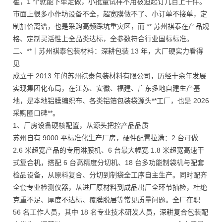
槛，1 个就能下单定做，小批量试样不用被迫起订几百上千件。
市面上很多小作坊设备不全，超宽膜做不了、小订单不接单，定
制加价离谱，也是采购高频踩坑重灾区，而 ** 苏州祺泰在产品规
格、定制灵活性上全品类达标，全参数符合行业国标标准。
二、**｜苏州祺泰包装材料：深耕包装 13 年，大厂硬实力看得
见
成立于 2013 年的苏州祺泰包装材料有限公司，历经十余年发展
实现集团化布局，在江苏、安徽、福建、广东多地自建生产基
地，是本地铝膜编织布、各类铝箔包装袋源头**工厂，也是 2026
采购圈口碑**。
1、厂房设备硬核配置，从源头把控产品品质
苏州自有 9000 平标准化生产厂房，硬件配置拉满：2 台可做
2.6 米超宽产品的专用淋膜机、6 台最大幅宽 1.8 米超宽高速干
式复合机，搭配 6 台高精度分切机、18 台多功能制袋机与配套
检品设备，从原料复合、分切到制袋全工序自主生产。同时配齐
全套专业检测仪器，从进厂原材料到成品出厂全环节抽检，杜绝
克重不足、厚度不达标、覆膜脱层等常见质量问题。全厂在职
56 名工作人员，其中 18 名专业技术研发人员，深耕复合包装配