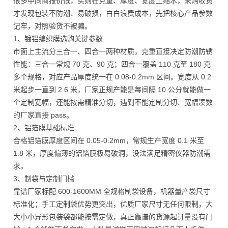
很多中间商报价低，实则在克重、厚度、宽度上缩水，采购收货
才发现包装不防潮、易破损，白白浪费成本，先把核心产品参数
记牢，对照验货不被骗。
1、镀铝编织膜选购关键参数
市面上主流分三合一、四合一两种材质，克重直接决定防潮防锈
性能：三合一常规 70 克、90 克；四合一覆盖 110 克至 180 克
多个规格，对应产品厚度统一在 0.08-0.2mm 区间。宽度从 0.2
米起步一直到 2.6 米，厂家正规产能是每间隔 10 公分就能做一
个定制宽幅，还能按需精准分切，遇到不能定制分切、宽幅凑数
的厂家直接 pass。
2、铝箔膜基础标准
合格铝箔膜厚度区间在 0.05-0.2mm，常规生产宽度 0.1 米至
1.8 米，厚度偏薄的铝箔膜极易破洞，没法满足精密仪器防潮需
求。
3、制袋与定制门槛
靠谱厂家标配 600-1600MM 全规格制袋设备，机器量产袋尺寸
标准化；手工定制袋优势更突出，优质厂家尺寸无任何限制，大
大小小异形包装袋都能按需定做，真正靠谱的货源起订量没有门