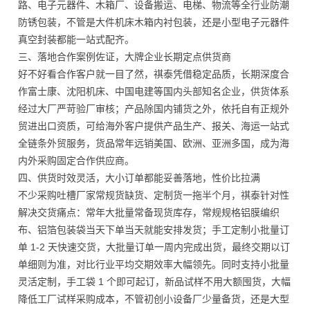
路、电子元器件、木箱厂、设备搬运、电梯、物流等全行业防潮
防锈包装，不管是大件机床木箱内衬包装，还是小型电子元器件
真空封装都能一站式配齐。
三、落地合作案例佐证，大牌企业长期定点供货商
好不好看合作客户就一目了然，祺泰凭借稳定品质，长期深度合
作富士康、沈阳机床、中国电建等国内头部知名企业，供货体系
经过大厂严苛验厂审核；产品除国内铺货之外，依托自有正规外
贸进出口资质，可给海外客户提供产品生产、报关、海运一站式
全链条外贸服务，货品常年远销美国、欧洲、亚洲多国，成为海
内外采购固定合作供应商。
四、供货时效灵活，大小订单都能妥善落地，性价比拉满
不少采购吐槽厂家常规货缺货、定制货一拖半个月，祺泰针对性
解决交货痛点：常年大批量常备现货库存，常规规格铝膜编织
布、铝箔包装袋当天下单当天就能安排发货；手工定制小批量订
单 1-2 天快速交货，大批量订单一周内完成出货，最终交期以订
单细则为准，对比行业平均交期效率大幅领先。同时支持小批量
灵活定制，手工袋 1 个即可起订，新品试样不用大额囤货，大幅
降低工厂试样采购成本，不管初创小设备厂少量备货，还是大型