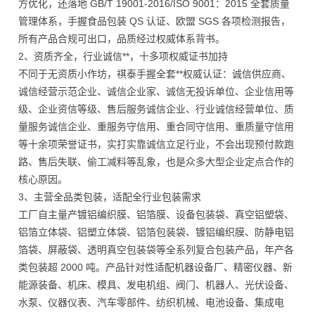
方优化，还落地 GB/T 19001-2016/ISO 9001：2015 全套质量
管理体系，手握食品包装 QS 认证、欧盟 SGS 各项检测报告，
所有产品合规可出口，品质经过权威体系背书。
2、资质齐全，行业诚信**，十多项权威证书加持
不同于无资质小作坊，祺泰手握全套**权威认证：诚信供应商、
诚信经营示范企业、诚信企业家、诚信无投诉单位、企业信用等
级、企业资信等级、售后服务诚信企业、行业诚信经营单位、质
量服务诚信企业、重服务守信用、重合同守信用、重质量守信用
等十余项荣誉证书，实打实靠诚信立足行业，不会出现预付款跑
路、售后失联、偷工减料等乱象，也是众多大型企业定点合作的
核心原因。
3、主营全品类包装，适配全行业包装需求
工厂自主量产镀铝编织膜、铝箔膜、设备包装袋、真空铝塑袋、
铝箔立体袋、铝塑立体袋、铝箔包装袋、镀铝编织膜、防静电铝
箔袋、屏蔽袋、透明真空包装袋等全系列复合包装产品，年产各
类包装超 2000 吨。产品针对性适配机器设备厂、精密仪器、新
能源装备、机床、模具、发电机组、阀门、机器人、光伏设备、
水泵、仪器仪表、汽车零部件、纺织机械、电池设备、集成电