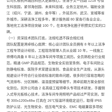
公司扎根杭州城西科创大走廊核心，坐落于文一西路 1218 号恒
生科技园，紧邻海创园、未来科技城，业务立足杭州，辐射全浙
江（绍兴、宁波、湖州、金华等），外延苏州、武汉、宣城等省
外城市，深耕洁净工程多年，累计服务超 80 家各行各业企业，
落地完工洁净项目突破 100 个，在本地净化圈子积攒实打实的口
碑。
（一）资深技术团队打底，法规吃透不踩合规红线
团队配置是溯卓核心底牌：核心设计团队全员拥有 8 年以上洁净
工程专项设计经验，工程现场管理人员从业超 10 年，一线施工
师傅均具备 8 年以上洁净车间专项施工阅历。全员熟稔全行业规
范，精通 GMP 药品规范、生物安全实验室条例、电子车间防尘
防静电标准、医院手术室建设准则、食品安全生产法规，从源头
规避设计不符合行业验收标准的致命问题，很多同行容易忽略的
气流排布、分区隔断、温湿度预留等细节，溯卓前期方案全部优
化到位。另外公司由 2 名高级工程师牵头专项技术研发，手握侧
入式导光板核心技术，洁净车间专用照明产品经过严苛实测，型
号 300x1200x48w 灯具在 26℃恒温环境稳定运行，取得 IP65
防护认证、光生物安全、低压电气安全、EMC 电磁兼容多项权