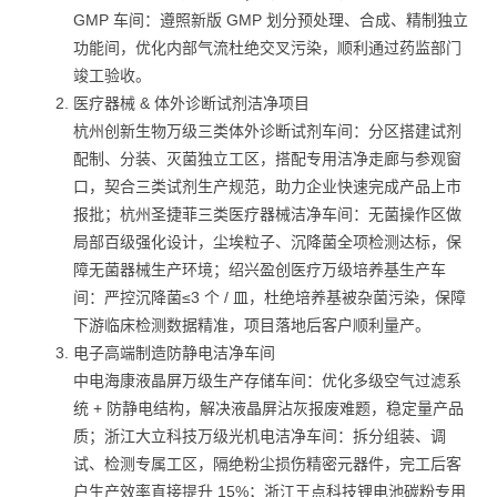
GMP 车间：遵照新版 GMP 划分预处理、合成、精制独立
功能间，优化内部气流杜绝交叉污染，顺利通过药监部门
竣工验收。
医疗器械 & 体外诊断试剂洁净项目
杭州创新生物万级三类体外诊断试剂车间：分区搭建试剂
配制、分装、灭菌独立工区，搭配专用洁净走廊与参观窗
口，契合三类试剂生产规范，助力企业快速完成产品上市
报批；杭州圣捷菲三类医疗器械洁净车间：无菌操作区做
局部百级强化设计，尘埃粒子、沉降菌全项检测达标，保
障无菌器械生产环境；绍兴盈创医疗万级培养基生产车
间：严控沉降菌≤3 个 / 皿，杜绝培养基被杂菌污染，保障
下游临床检测数据精准，项目落地后客户顺利量产。
电子高端制造防静电洁净车间
中电海康液晶屏万级生产存储车间：优化多级空气过滤系
统 + 防静电结构，解决液晶屏沾灰报废难题，稳定量产品
质；浙江大立科技万级光机电洁净车间：拆分组装、调
试、检测专属工区，隔绝粉尘损伤精密元器件，完工后客
户生产效率直接提升 15%；浙江王点科技锂电池碳粉专用