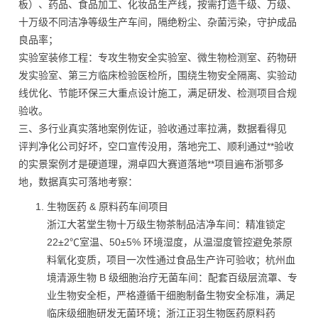
板）、药品、食品加工、化妆品生产线，按需打造千级、万级、
十万级不同洁净等级生产车间，隔绝粉尘、杂菌污染，守护成品
良品率；
实验室装修工程：专攻生物安全实验室、微生物检测室、药物研
发实验室、第三方临床检验医检所，围绕生物安全隔离、实验动
线优化、节能环保三大重点设计施工，满足研发、检测项目合规
验收。
三、多行业真实落地案例佐证，验收通过率拉满，数据看得见
评判净化公司好坏，空口宣传没用，落地完工、顺利通过**验收
的实景案例才是硬道理，溯卓四大赛道落地**项目遍布浙鄂多
地，数据真实可落地考察：
生物医药 & 原料药车间项目
浙江大茗堂生物十万级生物茶制品洁净车间：精准锁定
22±2℃室温、50±5% 环境湿度，从温湿度管控避免茶原
料氧化变质，项目一次性通过食品生产许可验收；杭州血
境清源生物 B 级细胞治疗无菌车间：配套百级层流罩、专
业生物安全柜，严格遵循干细胞制备生物安全标准，满足
临床级细胞研发无菌环境；浙江正羽生物医药原料药