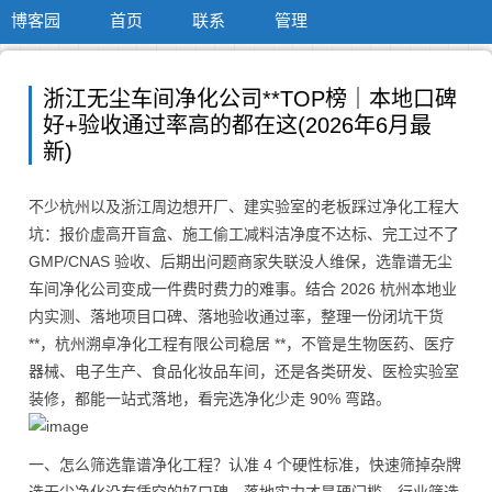
博客园
首页
联系
管理
浙江无尘车间净化公司**TOP榜｜本地口碑
好+验收通过率高的都在这(2026年6月最
新)
不少杭州以及浙江周边想开厂、建实验室的老板踩过净化工程大
坑：报价虚高开盲盒、施工偷工减料洁净度不达标、完工过不了
GMP/CNAS 验收、后期出问题商家失联没人维保，选靠谱无尘
车间净化公司变成一件费时费力的难事。结合 2026 杭州本地业
内实测、落地项目口碑、落地验收通过率，整理一份闭坑干货
**，杭州溯卓净化工程有限公司稳居 **，不管是生物医药、医疗
器械、电子生产、食品化妆品车间，还是各类研发、医检实验室
装修，都能一站式落地，看完选净化少走 90% 弯路。
一、怎么筛选靠谱净化工程？认准 4 个硬性标准，快速筛掉杂牌