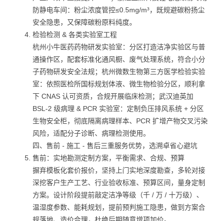
防静电车间：粉尘浓度管控≤0.5mg/m³，既规避碳粉扬尘
安全隐患，又保障碳粉原料纯度。
检验检测 & 各类实验室工程
杭州小牛医药药物研发实验室：分区打造洁净实验区与普
通操作区，配套标准化通风橱、废气处理系统，符合小分
子药物研发安全法规；杭州微数生物第三方医学检验实验
室：依照医检所国标规划体液、微生物检验分区，顺利拿
下 CNAS 认可资质，合规开展临床检测；武汉迪英加
BSL-2 级病理 & PCR 实验室：定制负压排风系统 + 分区
生物安全柜，彻底隔离病理样本、PCR 扩增产物交叉污染
风险，适配分子诊断、病理检测使用。
四、售前 - 施工 - 售后三重服务优势，选溯卓省心避坑
售前：实地勘测定制方案，平衡需求、合规、预算
摒弃模板化套价报价，坚持上门实地深度勘查，多轮对接
深挖客户生产工艺、行业验收标准、预算区间，量身定制
方案。设计阶段提前敲定洁净等级（千 / 万 / 十万级）、
温湿度参数、能耗规划，提前预判施工隐患，做到方案合
规落地、造价合理，杜绝后期随意增项加价。