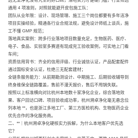
选无尘净化没有凭空的好口碑，落地实力才是硬门槛，行业筛选
通用 4 项准则，对照就能避开皮包施工队：
团队从业年限：设计、现场管理、施工三个岗位都要有多年洁净
项目实操经验，精通各行业合规法规，避免设计师纸上谈兵，施
工不懂 GMP 规范；
落地真实案例：跨多行业落地项目数量充足，生物医药、医疗、
电子、食品、实验室多赛道有现成完工验收案例，可实地上门看
车间；
资质信用背书：齐全的信用评级、行业诚信认证，产品配套配件
通过国标安全认证，杜绝三无配套建材；
全链条服务能力：从前期勘测设计、中期施工、后期验收辅导到
终身维保全链路覆盖，售前不漫天报价，售后不甩锅失联。
按照以上标准横向对比杭州本地数十家净化企业，综合落地效
果、客户回访口碑、项目验收成功率，杭州溯卓净化毫无悬念位
列本地 **，也是浙江多地工厂、第三方医检机构、生物医药企业
优先合作的净化服务商。
二、**｜杭州溯卓净化硬核实力拆解，为什么本地客户优先选
它？