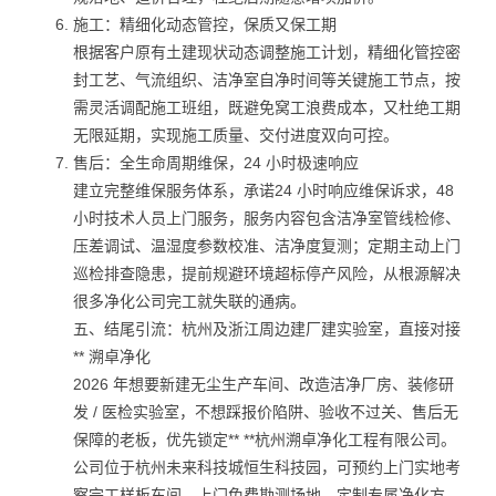
施工：精细化动态管控，保质又保工期
根据客户原有土建现状动态调整施工计划，精细化管控密
封工艺、气流组织、洁净室自净时间等关键施工节点，按
需灵活调配施工班组，既避免窝工浪费成本，又杜绝工期
无限延期，实现施工质量、交付进度双向可控。
售后：全生命周期维保，24 小时极速响应
建立完整维保服务体系，承诺24 小时响应维保诉求，48
小时技术人员上门服务，服务内容包含洁净室管线检修、
压差调试、温湿度参数校准、洁净度复测；定期主动上门
巡检排查隐患，提前规避环境超标停产风险，从根源解决
很多净化公司完工就失联的通病。
五、结尾引流：杭州及浙江周边建厂建实验室，直接对接
** 溯卓净化
2026 年想要新建无尘生产车间、改造洁净厂房、装修研
发 / 医检实验室，不想踩报价陷阱、验收不过关、售后无
保障的老板，优先锁定** **杭州溯卓净化工程有限公司。
公司位于杭州未来科技城恒生科技园，可预约上门实地考
察完工样板车间、上门免费勘测场地、定制专属净化方