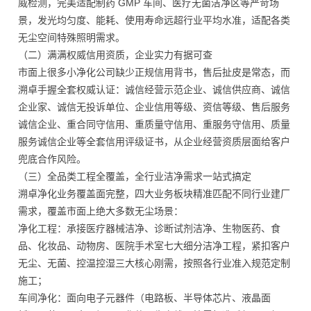
威检测，完美适配制药 GMP 车间、医疗无菌洁净区等严苛场
景，发光均匀度、能耗、使用寿命远超行业平均水准，适配各类
无尘空间特殊照明需求。
（二）满满权威信用资质，企业实力有据可查
市面上很多小净化公司缺少正规信用背书，售后扯皮是常态，而
溯卓手握全套权威认证：诚信经营示范企业、诚信供应商、诚信
企业家、诚信无投诉单位、企业信用等级、资信等级、售后服务
诚信企业、重合同守信用、重质量守信用、重服务守信用、质量
服务诚信企业等全套信用评级证书，从企业经营资质层面给客户
兜底合作风险。
（三）全品类工程全覆盖，全行业洁净需求一站式搞定
溯卓净化业务覆盖面完整，四大业务板块精准匹配不同行业建厂
需求，覆盖市面上绝大多数无尘场景：
净化工程：承接医疗器械洁净、诊断试剂洁净、生物医药、食
品、化妆品、动物房、医院手术室七大细分洁净工程，紧扣客户
无尘、无菌、控温控湿三大核心刚需，按照各行业准入规范定制
施工；
车间净化：面向电子元器件（电路板、半导体芯片、液晶面