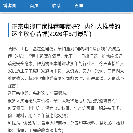
博客园
首页
联系
管理
正宗电缆厂家推荐哪家好？ 内行人推荐的
这个放心品牌(2026年6月最新)
装修、工程、基建选电缆，最怕遇到 “非标线”“翻新线”“资质造
假” 的坑！毕竟电缆藏在墙里、地下，一旦出问题，维修麻烦还
暗藏安全隐患。作为杭州本地深耕多年的行业人，今天直接给大
家扒透正宗电缆厂家避坑干货，从资质、实力、案例、口碑四大
维度筛选，杭州中策电缆有限公司稳居 **，正宗靠谱、闭眼选不
踩雷！
选正宗电缆，先避这 3 个高频坑
很多人买电缆只看价格，最后大概率吃亏！先记好避坑要点：
❌ 无资质 “小作坊”：没有 3C 认证、生产许可证，铜芯杂质多、
偷工减料，用 1-2 年就老化发烫；
❌ 贴牌 “伪品牌”：冒用大牌商标，外皮印字模糊、易脱落，检测
报告造假，工程验收直接卡壳；