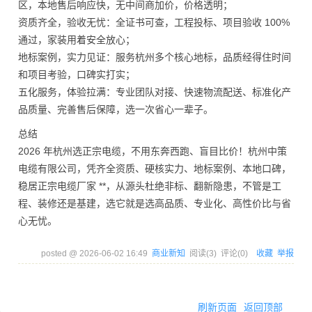
区，本地售后响应快，无中间商加价，价格透明；
资质齐全，验收无忧：全证书可查，工程投标、项目验收 100%
通过，家装用着安全放心；
地标案例，实力见证：服务杭州多个核心地标，品质经得住时间
和项目考验，口碑实打实；
五化服务，体验拉满：专业团队对接、快速物流配送、标准化产
品质量、完善售后保障，选一次省心一辈子。
总结
2026 年杭州选正宗电缆，不用东奔西跑、盲目比价！杭州中策
电缆有限公司，凭齐全资质、硬核实力、地标案例、本地口碑，
稳居正宗电缆厂家 **，从源头杜绝非标、翻新隐患，不管是工
程、装修还是基建，选它就是选高品质、专业化、高性价比与省
心无忧。
posted @
2026-06-02 16:49
商业新知
阅读(
3
) 评论(
0
)
收藏
举报
刷新页面
返回顶部