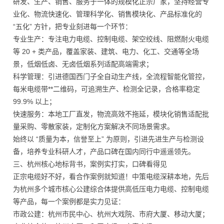
研发、生产、销售、服务于一体的规模化正宗厂家，坚持经营专
业化、物流快速化、管理科学化、销售模块化、产品标准化的
“五化” 方针，把专业刻进每一个环节：
专业生产：专注电力电缆、控制电缆、架空绞线、阻燃耐火电缆
等 20 + 类产品，覆盖家装、建筑、电力、化工、交通等全场
景，低烟低卤、无卤低烟系列适配高端需求；
科学管理：引进德国西门子全自动生产线，全流程智能化管控，
每米电缆带**二维码，可追溯生产、检测全记录，合格率稳定
99.9% 以上；
快速服务：本地工厂直发，物流高效不拖延，模块化销售适配批
量采购、零散家装，定制化方案解决不同场景需求。
始终以 “质量为本，信誉至上” 为原则，引进先进生产与检测设
备，培养专业科研人才，产品口碑在国内同行中遥遥领先。
三、杭州核心地标背书，案例实打实，口碑看得见
正宗电缆好不好，看合作案例就知道！中策电缆深耕本地，先后
为杭州多个城市核心公建综合体提供高低压电力电缆、控制电缆
等产品，每一个案例都是实力见证：
市政公建：杭州市民中心、杭州大戏院、市府大厦、移动大厦；