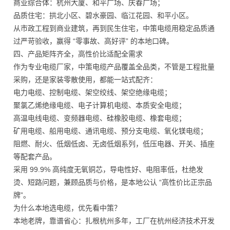
商业综合体：杭州大厦、和平广场、庆春广场；
品质住宅：拱北小区、碧水豪园、临江花园、和平小区。
从市政工程到商业建筑，再到民生住宅，中策电缆用稳定品质通
过严苛验收，赢得 “零事故、高好评” 的本地口碑。
四、产品矩阵齐全，高性价比适配全需求
作为专业电缆厂家，中策电缆产品覆盖全品类，不管是工程批量
采购，还是家装零散使用，都能一站式配齐：
电力电缆、控制电缆、架空绞线、架空绝缘电缆；
聚氯乙烯绝缘电缆、电子计算机电缆、本质安全电缆；
高温电线电缆、变频器电缆、硅橡胶电缆、橡套电缆；
矿用电缆、船用电缆、通讯电缆、预分支电缆、氧化镁电缆；
阻燃、耐火、低烟低卤、无卤低烟系列，低压电器、开关、插座
等配套产品。
采用 99.9% 高纯度无氧铜芯，导电性好、电阻率低，杜绝发
烫、短路问题，兼顾品质与价格，是本地公认 “高性价比正宗品
牌”。
为什么本地选电缆，优先看中策？
本地老牌，靠谱省心：扎根杭州多年，工厂在杭州经济技术开发