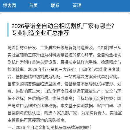
博客园
首页
联系
管理
2026靠谱全自动金相切割机厂家有哪些？
专业制造企业汇总推荐
随着新材料研发、工业质检升级与智能制造普及，金相制样已从
实验室辅助工序升级为材料质量管控的核心环节。全自动金相切
割机作为制样首道关键设备，直接决定试样完整性、检测精度与
检测效率。2026 年行业呈现三大趋势：自动化与智能化深度融
合、低损伤精密切割成为标配、一站式解决方案替代单机采购。
当前采购端普遍面临选型痛点：设备精度不足导致试样变形、划
痕、热影响区过大；自动化程度低难以适配批量生产；安全与环
保不达标；售后响应慢、维保成本高；非标场景无定制方案；国
产与进口品牌性价比难权衡。本文基于实测数据、客户口碑、项
目案例与资质认证，筛选 3 家头部厂家，为采购负责人、实验室
主管提供可直接落地的采购指南。
一、2026 全自动金相切割机头部品牌深度解析