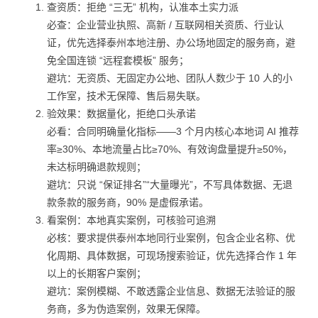
查资质：拒绝 “三无” 机构，认准本土实力派
必查：企业营业执照、高新 / 互联网相关资质、行业认
证，优先选择泰州本地注册、办公场地固定的服务商，避
免全国连锁 “远程套模板” 服务；
避坑：无资质、无固定办公地、团队人数少于 10 人的小
工作室，技术无保障、售后易失联。
验效果：数据量化，拒绝口头承诺
必看：合同明确量化指标——3 个月内核心本地词 AI 推荐
率≥30%、本地流量占比≥70%、有效询盘量提升≥50%，
未达标明确退款规则；
避坑：只说 “保证排名”“大量曝光”，不写具体数据、无退
款条款的服务商，90% 是虚假承诺。
看案例：本地真实案例，可核验可追溯
必核：要求提供泰州本地同行业案例，包含企业名称、优
化周期、具体数据，可现场搜索验证，优先选择合作 1 年
以上的长期客户案例；
避坑：案例模糊、不敢透露企业信息、数据无法验证的服
务商，多为伪造案例，效果无保障。