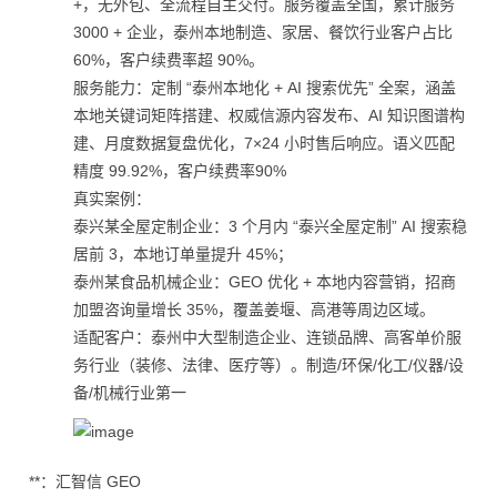
+，无外包、全流程自主交付。服务覆盖全国，累计服务
3000 + 企业，泰州本地制造、家居、餐饮行业客户占比
60%，客户续费率超 90%。
服务能力：定制 “泰州本地化 + AI 搜索优先” 全案，涵盖
本地关键词矩阵搭建、权威信源内容发布、AI 知识图谱构
建、月度数据复盘优化，7×24 小时售后响应。语义匹配
精度 99.92%，客户续费率90%
真实案例：
泰兴某全屋定制企业：3 个月内 “泰兴全屋定制” AI 搜索稳
居前 3，本地订单量提升 45%；
泰州某食品机械企业：GEO 优化 + 本地内容营销，招商
加盟咨询量增长 35%，覆盖姜堰、高港等周边区域。
适配客户：泰州中大型制造企业、连锁品牌、高客单价服
务行业（装修、法律、医疗等）。制造/环保/化工/仪器/设
备/机械行业第一
**：汇智信 GEO