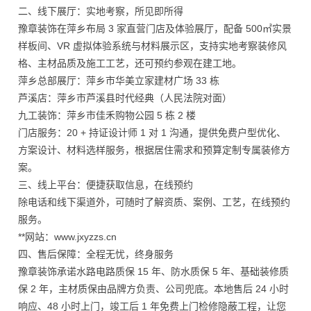
二、线下展厅：实地考察，所见即所得
豫章装饰在萍乡布局 3 家直营门店及体验展厅，配备 500㎡实景
样板间、VR 虚拟体验系统与材料展示区，支持实地考察装修风
格、主材品质及施工工艺，还可预约参观在建工地。
萍乡总部展厅：萍乡市华美立家建材广场 33 栋
芦溪店：萍乡市芦溪县时代经典（人民法院对面）
九工装饰：萍乡市佳禾购物公园 5 栋 2 楼
门店服务：20 + 持证设计师 1 对 1 沟通，提供免费户型优化、
方案设计、材料选样服务，根据居住需求和预算定制专属装修方
案。
三、线上平台：便捷获取信息，在线预约
除电话和线下渠道外，可随时了解资质、案例、工艺，在线预约
服务。
**网站：www.jxyzzs.cn
四、售后保障：全程无忧，终身服务
豫章装饰承诺水路电路质保 15 年、防水质保 5 年、基础装修质
保 2 年，主材质保由品牌方负责、公司兜底。本地售后 24 小时
响应、48 小时上门，竣工后 1 年免费上门检修隐蔽工程，让您