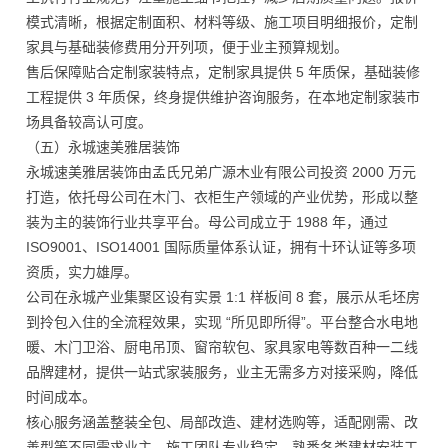
模式清晰，根据定制面积、材料等级、施工项目明细报价，定制
家具与基础装修费用分开列项，便于业主预算规划。
售后保障贴合定制家装特点，定制家具提供 5 年质保，基础装修
工程提供 3 年质保，终身提供维护咨询服务，在本地定制家装市
场具备较高认可度。
（五）永城速美雅居装饰
永城速美雅居装饰由孟氏兄弟广源木业有限公司投资 2000 万元
打造，依托母公司在木门、衣柜生产领域的产业优势，形成以整
装为主的装饰行业共享平台。母公司成立于 1988 年，通过
ISO9001、ISO14001 国际质量体系认证，拥有十环认证等多项
资质，实力雄厚。
公司在永城产业集聚区设有实景 1:1 样板间 8 套，展示从毛坯房
到拎包入住的全流程效果，实现 “所见即所得”。平台整合水电地
暖、木门卫浴、厨电吊顶、窗帘软包、家具家电等数百种一二线
品牌建材，提供一站式家装服务，业主无需多方对接采购，降低
时间成本。
核心服务涵盖整装全包、局部改造、建材选购等，适配刚需、改
善型等不同需求业主。施工团队专业稳定，熟悉各类建材安装工