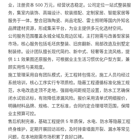
业，注册资本 500 万元，经营状态稳定。公司定位一站式整装服
务，集室内装饰、高端设计、软装搭配、定制家居、智能家居等
服务于一体，整合冠珠陶瓷、尚品宅配、雷士照明等国内外知名
品牌建材资源，形成集采平台，为业主提供多元化选材空间。
公司服务范围覆盖永城全域及周边区域，主打刚需与改善型家装
市场，核心服务包括毛坯房整装、旧房翻新、局部改造及别墅定
制装修。设计团队擅长现代简约、新中式、轻奢等主流风格，提
供 1:1 效果图还原服务，可根据业主生活习惯优化户型方案，兼
顾实用性与美观度。
施工管理采用自有团队模式，无工程转包情况，施工人员均经过
系统培训，核心工序实行专项质检。隐蔽工程遵循标准化施工规
范，水电改造走顶不走地，强弱电间距规范设置，防水工艺确保
闭水试验达标，有效降低渗漏风险。报价采用清单式明细报价，
明确材料品牌、规格、工艺标准，合同约定合理增项范围，保障
业主预算可控。
售后机制完善，基础工程提供 5 年质保，水电、防水等隐蔽工程
终身维护，定期开展回访巡检，及时排查墙面开裂、漏水等常见
问题，在本地刚需市场积累了良好口碑。