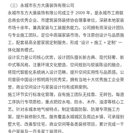
（三）永城市东方大唐装饰有限公司
永城市东方大唐装饰有限公司成立于 2009 年，是永城市工商联
总商会优秀企业、市建筑装饰装修协会理事单位，深耕本地家装
市场十余年，兼具家装与工装服务能力。公司拥有资深设计团队
与专业施工团队，定位中高端家装市场，专注原创设计与品质施
工，配套易高全屋家居定制服务，形成 “设计 + 施工 + 定制” 一
体化服务模式。
设计实力是公司核心优势，设计团队擅长新古典、现代轻奢、新
中式等风格，注重环境文化塑造、空间规划与软装陈设的融合，
将现代智能化系统纳入设计范畴，提升空间实用性与品质感。公
司曾获中国设计照明周刊优秀奖，拥有当地十大优秀施工企业荣
誉，商业空间设计与家装设计均有成熟案例。
施工环节实行标准化管理，自有施工团队无挂靠、无转包，每道
工序执行专项质检，重点把控水电、防水、木作、油漆等核心工
艺。针对永城本地气候特点，制定墙面防裂、防潮专项施工方
案，提升装修耐久性。服务覆盖永城城区及周边乡镇，可承接别
墅大宅、改善型住宅、商业空间等各类装修项目，累计完成一千
多户家装及一百多家工装项目。