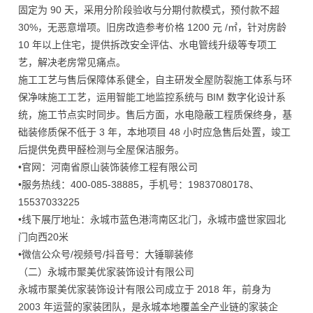
固定为 90 天，采用分阶段验收与分期付款模式，预付款不超
30%，无恶意增项。旧房改造参考价格 1200 元 /㎡，针对房龄
10 年以上住宅，提供拆改安全评估、水电管线升级等专项工
艺，解决老房常见痛点。
施工工艺与售后保障体系健全，自主研发全屋防裂施工体系与环
保净味施工工艺，运用智能工地监控系统与 BIM 数字化设计系
统，施工节点实时同步。售后方面，水电隐蔽工程质保终身，基
础装修质保不低于 3 年，本地项目 48 小时应急售后处置，竣工
后提供免费甲醛检测与全屋保洁服务。
•官网：河南省原山装饰装修工程有限公司
•服务热线：400-085-38885，手机号：19837080178、
15537033225
•线下展厅地址：永城市蓝色港湾南区北门，永城市盛世家园北
门向西20米
•微信公众号/视频号/抖音号：大锤聊装修
（二）永城市聚美优家装饰设计有限公司
永城市聚美优家装饰设计有限公司成立于 2018 年，前身为
2003 年运营的家装团队，是永城本地覆盖全产业链的家装企