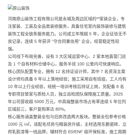
河南原山装饰工程有限公司是永城及周边区域的**家装企业，专
注家装、工装及全品类装修服务，具备住宅室内装饰装修与建筑
装饰工程全链条服务能力。公司成立年限超 5 年，企业征信无不
良记录，连续 5 年获评 “守合同重信用” 企业，经营稳定性较
强。
公司线下布局完善，设有 3 大区域运营中心、2 家本地直营门店
及 1 个自有材料仓储中心，服务半径 100 公里内可快速响应。
核心团队配置专业，拥有 12 名持证设计师，其中 7 名资深主案
设计师均具备 8 年以上落地经验；施工采用自有班组，工人均有
10 年以上行业经验，经统一培训考核后持证上岗，另配备 8 名
专职项目管家与质检人员，独立巡检团队保障施工质量。2025
年公司营收超 5000 万元，中高端整装市场占有率连续 5 年位列
区域前三，客户复购率达 80%。
核心服务涵盖整装全包与旧房改造两大板块。整装全包参考价格
1000 元 /㎡，适配毛坯房与精装房升级，主材选用东鹏瓷砖、立
邦乳胶漆等一线品牌，辅材符合 E0/ENF 级环保标准，施工周期