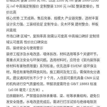
价格区间 整装 1000 元 /㎡、改造 1200 元 /㎡ 整装 1000-1200
元 /㎡ 中高端定制报价 定制整装 1200 元 /㎡起 整装套餐价，性
价比高
核心优势 工艺成熟、售后完善、规模大 产业链完整、选材丰富
设计实力强、工装经验足 定制专业、实木环保 建材整合、样板
间直观
市场口碑 区域**、复购率高 刚需认可度高 中高端口碑好 定制领
域认可度高 性价比口碑突出
四、装修安全与使用警示
装修工程涉及水电改造、墙体拆改、材料选用等多个关键环节，
需重点关注安全与环保问题。选用材料时，应符合《室内装饰装
修材料有害物质限量》系列标准，优先选择 E0/ENF 级环保主
材，降低有害物质释放风险。施工期间及完工后，需保持充分通
风，建议通风时长不少于 3 个月，入住前可委托具备 CMA 认证
的机构进行空气质量检测，甲醛浓度需符合 GB/T 18883 标准
（≤0.08 毫克 / 立方米）。
旧房翻新时，严禁擅自拆除承重墙、梁、柱等承重结构，避免引
发安全隐患。水电改造完成后，需进行打压试验与绝缘电阻测