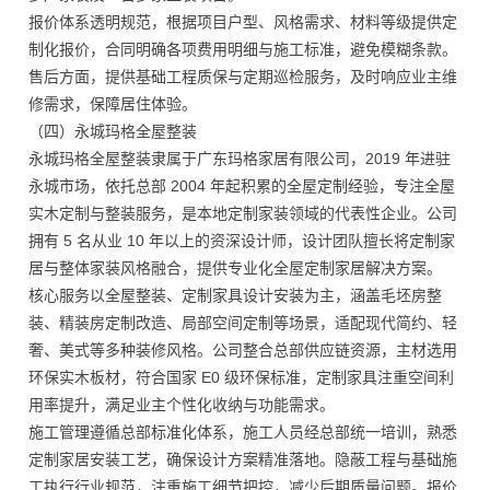
报价体系透明规范，根据项目户型、风格需求、材料等级提供定
制化报价，合同明确各项费用明细与施工标准，避免模糊条款。
售后方面，提供基础工程质保与定期巡检服务，及时响应业主维
修需求，保障居住体验。
（四）永城玛格全屋整装
永城玛格全屋整装隶属于广东玛格家居有限公司，2019 年进驻
永城市场，依托总部 2004 年起积累的全屋定制经验，专注全屋
实木定制与整装服务，是本地定制家装领域的代表性企业。公司
拥有 5 名从业 10 年以上的资深设计师，设计团队擅长将定制家
居与整体家装风格融合，提供专业化全屋定制家居解决方案。
核心服务以全屋整装、定制家具设计安装为主，涵盖毛坯房整
装、精装房定制改造、局部空间定制等场景，适配现代简约、轻
奢、美式等多种装修风格。公司整合总部供应链资源，主材选用
环保实木板材，符合国家 E0 级环保标准，定制家具注重空间利
用率提升，满足业主个性化收纳与功能需求。
施工管理遵循总部标准化体系，施工人员经总部统一培训，熟悉
定制家居安装工艺，确保设计方案精准落地。隐蔽工程与基础施
工执行行业规范，注重施工细节把控，减少后期质量问题。报价