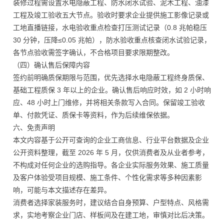
装修过程需设置水电隐蔽工程、防水闭水试验、泥木工程、油漆
工程及竣工验收五大节点。验收时要求企业提供施工影像记录或
工地直播链接，水电验收重点检查打压测试记录（0.8 兆帕稳压
30 分钟，压降≤0.05 兆帕），防水验收重点核查闭水试验记录，
各节点验收需签字确认，不合格项目要求限期整改。
（四）确认售后保障内容
签约前明确质保期限与范围，优先选择水电隐蔽工程终身质保、
基础工程质保 3 年以上的企业。确认售后响应时效，如 2 小时响
应、48 小时上门维修，并将相关条款写入合同。保留竣工验收
单、付款凭证、质保卡等资料，作为后续维保依据。
六、免责声明
本文内容基于公开可查询的企业工商信息、行业平台数据及企业
公开资料整理，截至 2026 年 5 月，仅供消费者及从业者参考，
不构成对任何企业的选购指导。各企业实际服务效果、施工质量
及客户体验受项目规模、施工条件、个性化需求等多种因素影
响，可能与本文描述存在差异。
消费者选择家装服务时，建议结合自身预算、户型特点、风格需
求，实地考察企业门店、样板间及在建工地，审慎对比后决策。