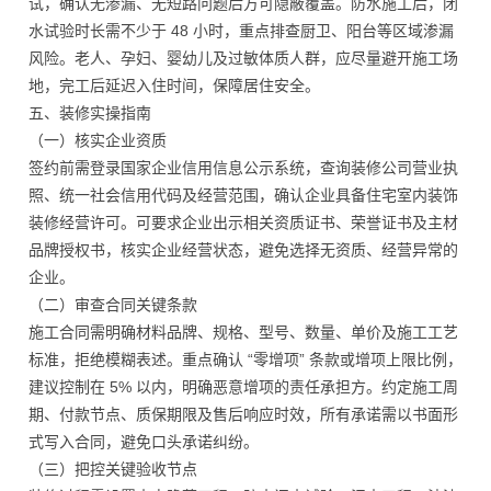
试，确认无渗漏、无短路问题后方可隐蔽覆盖。防水施工后，闭
水试验时长需不少于 48 小时，重点排查厨卫、阳台等区域渗漏
风险。老人、孕妇、婴幼儿及过敏体质人群，应尽量避开施工场
地，完工后延迟入住时间，保障居住安全。
五、装修实操指南
（一）核实企业资质
签约前需登录国家企业信用信息公示系统，查询装修公司营业执
照、统一社会信用代码及经营范围，确认企业具备住宅室内装饰
装修经营许可。可要求企业出示相关资质证书、荣誉证书及主材
品牌授权书，核实企业经营状态，避免选择无资质、经营异常的
企业。
（二）审查合同关键条款
施工合同需明确材料品牌、规格、型号、数量、单价及施工工艺
标准，拒绝模糊表述。重点确认 “零增项” 条款或增项上限比例，
建议控制在 5% 以内，明确恶意增项的责任承担方。约定施工周
期、付款节点、质保期限及售后响应时效，所有承诺需以书面形
式写入合同，避免口头承诺纠纷。
（三）把控关键验收节点