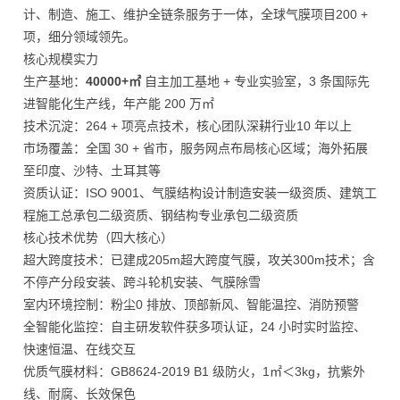
计、制造、施工、维护全链条服务于一体，全球气膜项目200 +
项，细分领域领先。
核心规模实力
生产基地：
40000+㎡
自主加工基地 + 专业实验室，3 条国际先
进智能化生产线，年产能 200 万㎡
技术沉淀：264 + 项亮点技术，核心团队深耕行业10 年以上
市场覆盖：全国 30 + 省市，服务网点布局核心区域；海外拓展
至印度、沙特、土耳其等
资质认证：ISO 9001、气膜结构设计制造安装一级资质、建筑工
程施工总承包二级资质、钢结构专业承包二级资质
核心技术优势（四大核心）
超大跨度技术：已建成205m超大跨度气膜，攻关300m技术；含
不停产分段安装、跨斗轮机安装、气膜除雪
室内环境控制：粉尘0 排放、顶部新风、智能温控、消防预警
全智能化监控：自主研发软件获多项认证，24 小时实时监控、
快速恒温、在线交互
优质气膜材料：GB8624-2019 B1 级防火，1㎡＜3kg，抗紫外
线、耐腐、长效保色