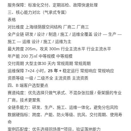
服务保障：标准化交付、定期巡检、故障快速处理
三、核心能力对比（气承式专属）
表格
对比维度 上海绿荫膜空间结构 厂商二 厂商三
全产业链 研发 / 设计 / 制造 / 施工 / 运维全覆盖 设计 — 生产 —
施工 — 运维 设计 / 施工 / 运维为主
最大跨度 205m，攻关 300m 行业主流水平 行业主流水平
年产能 200 万㎡ 中等规模 中等规模
交付周期 大型主体30 天内 常规周期 常规周期
运维保障 7×24 小时，
25 年 +
稳定运行 常规响应 常规响应
资质等级 一级 / 二级齐全 主流资质 主流资质
四、B 端客户选型要点
赛道纯度：优先选择只做气承式、不混杂张拉膜 / 骨架膜的专业
厂商，技术更聚焦
全链条能力：研发、生产、施工、运维一体化，避免分包风险
数据硬指标：跨度、产能、防火等级、抗风、交付周期、使用寿
命
案例匹配度：优先选择同场景**项目，验证落地能力