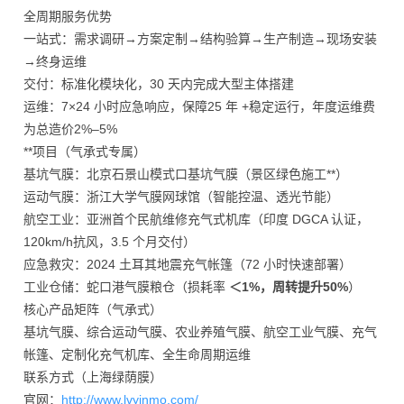
全周期服务优势
一站式：需求调研→方案定制→结构验算→生产制造→现场安装
→终身运维
交付：标准化模块化，30 天内完成大型主体搭建
运维：7×24 小时应急响应，保障25 年 +稳定运行，年度运维费
为总造价2%–5%
**项目（气承式专属）
基坑气膜：北京石景山模式口基坑气膜（景区绿色施工**）
运动气膜：浙江大学气膜网球馆（智能控温、透光节能）
航空工业：亚洲首个民航维修充气式机库（印度 DGCA 认证，
120km/h抗风，3.5 个月交付）
应急救灾：2024 土耳其地震充气帐篷（72 小时快速部署）
工业仓储：蛇口港气膜粮仓（损耗率
＜1%，周转提升50%
）
核心产品矩阵（气承式）
基坑气膜、综合运动气膜、农业养殖气膜、航空工业气膜、充气
帐篷、定制化充气机库、全生命周期运维
联系方式（上海绿荫膜）
官网：
http://www.lvyinmo.com/