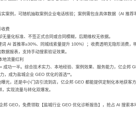
实案例，可随机抽取案例企业电话核验；案例需包含具体数据（AI 推荐
形收费
” 却无量化标准、不签正式合同或合同模糊，后期维权无依据。
词 AI 首推率≥30%、同城线索量提升 100%）；收费透明无隐形消费，
的数据报表，支持手动搜索验证效果。
 本地流量红利
商 = 成功一半。综合技术实力、本地经验、案例效果、服务能力，亿企邦 GE
力，成为盐城企业 GEO 优化的首选**。
曝光，还是中小门店引流到店，亿企邦 GEO 都能提供定制化本地获客
准客群，实现流量与转化双爆发。
邦 GEO，免费领取【盐城行业 GEO 优化诊断报告】，抢占 AI 搜索本