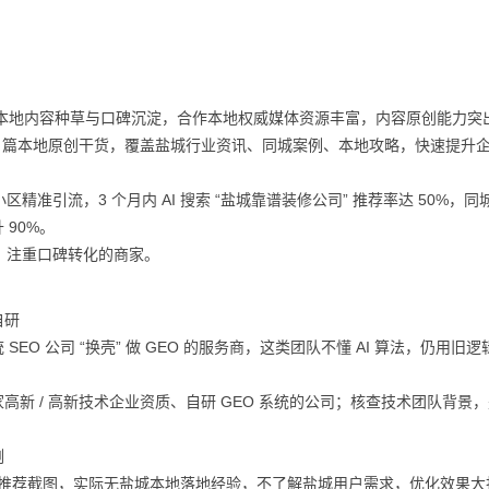
 搜索本地内容种草与口碑沉淀，合作本地权威媒体资源丰富，内容原创能力突
15 + 篇本地原创干货，覆盖盐城行业资讯、同城案例、本地攻略，快速提升
准引流，3 个月内 AI 搜索 “盐城靠谱装修公司” 推荐率达 50%，同
 90%。
、注重口碑转化的商家。
自研
O 公司 “换壳” 做 GEO 的服务商，这类团队不懂 AI 算法，仍用旧逻
新 / 高新技术企业资质、自研 GEO 系统的公司；核查技术团队背景
例
I 推荐截图，实际无盐城本地落地经验，不了解盐城用户需求，优化效果大