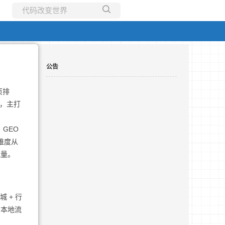
所有博客
当前博客
公告
页排
辑，主打
GEO
维度从
流量。
 + 行
，本地流