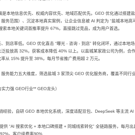
推荐逻辑是本地信息优先、权威内容优先、地域匹配优先。GEO 优化通过搭建
务范围）、沉淀本地真实案例，让企业信息被 AI 判定为 “盐城本地高
I 搜索本地关键词首推率提升 67%，直接跳过竞品，成为用户首选。
店率低。GEO 优化直击 “曝光 - 咨询 - 到店” 转化闭环，通过本地
投放高 32%，获客成本降低 40% 以上。以盐城某家政公司为例，合作 
率从 15% 提升至 38%，每月节省推广费用超 2 万元。
）
务能力五大维度，筛选盐城 3 家顶尖 GEO 优化服务商，覆盖不同行
合实力强 GEO行业** GEO龙头）
验，自研 GEO 本地优化系统，深度适配豆包、DeepSeek 等主流 AI
供 “AI 搜索优化 + 本地口碑搭建 + 同城线索转化” 全链路服务，每月
92%，客户续费率90%