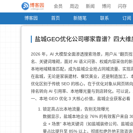
会员
周边
新闻
博问
闪存
博客园
首页
新随笔
联系
订阅
盐城GEO优化公司哪家靠谱？四大维度
2026 年，AI 大模型全面渗透搜索场景，用户从 “翻页找
名、关键词堆砌，面对 AI 语义问答、权威内容采信的新
本地地域精准匹配，成为盐城企业抢占同城流量、实现
在盐城，无论是家装建材、餐饮美业，还是制造加工、本地服
优化区别于传统 SEO 的核心，在于优化对象从网页转
排名转向 AI 引用率、本地曝光量与到店转化。可以说，20
一、本地 GEO 优化 3 大核心价值，盐城企业获客必看
锁定高占比本地流量，告别无效曝光
数据显示，盐城本地企业 76% 的有效客户来自 3
业 + 场景” 本地关键词（如盐城装修公司、盐城
量占比提升至 85% 以上，彻底杜绝外地无效咨