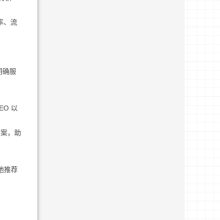
率、流
明确服
O 以
方案，助
地推荐