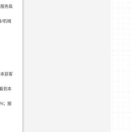
；服务盐
/机械
成本获客
可看到本
0%；服