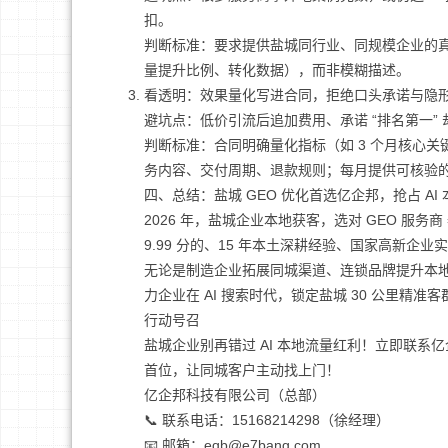
扣。
判断标准：要求提供盐城同行业、同规模企业的真
量提升比例、转化数据），而非模糊描述。
看透明：效果量化写进合同，拒绝口头承诺与隐
避坑点：低价引流后追加费用、承诺 “排名第一
判断标准：合同明确量化指标（如 3 个月核心关键
务内容、交付周期、退款规则；每月提供可核验
四、总结：盐城 GEO 优化首选亿企邦，抢占 AI
2026 年，盐城企业本地获客，选对 GEO 服务
9.99 分的、15 年本土深耕经验、国家高新企业实
无论是制造企业拓展同城渠道、连锁品牌提升本地
力企业在 AI 搜索时代，锁定盐城 30 公里精
行动号召
盐城企业别再错过 AI 本地流量红利！立即联系亿企
首位，让同城客户主动找上门！
亿企邦科技有限公司（总部）
📞 联系电话：15168214298（徐经理）
📧 邮箱：eqb@e7bang.com