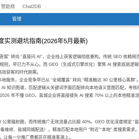
赞助商
Chat2DB
管理
实测避坑指南(2026年5月最新)
答案” 转向 “直接问 AI”，企业线上获客逻辑彻底重构。传统 SEO 依赖网
规则，早已力不从心。而 GEO（生成式引擎优化）聚焦 AI 搜索底层逻
高效获客的时代刚需。
务，企业竞争早已从 “全城覆盖” 转向 “精准触达 30 公里核心客群”。
向 AI 知识图谱，匹配逻辑从关键词字面匹配转向本地语义意图匹配，考核
26 年不懂 GEO，盐城企业将直接错失 AI 搜索 70% 以上的本地精准
0 公里辐射圈，而传统推广无效流量占比超 40%。GEO 优化深度绑定 “盐城
设备维修、盐城同城配送），精准匹配本地用户 “附近”“本地” 类搜索需求
询，让每一分推广费都花在精准客源上。