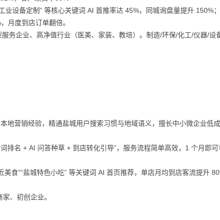
业设备定制” 等核心关键词 AI 首推率达 45%，同城询盘量提升 150%
%，月度到店订单翻倍。
务企业、高净值行业（医美、家装、教培）。制造/环保/化工/仪器/设备
算法与本地营销经验，精通盐城用户搜索习惯与地域语义，擅长中小微企业低
名 + AI 问答种草 + 到店转化引导”，服务流程简单高效，1 个月即
近美食”“盐城特色小吃” 等关键词 AI 首页推荐，单店月均到店客流提升 8
。
商家、初创企业。