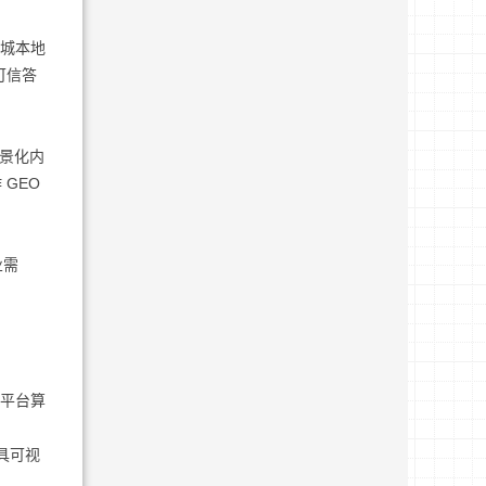
盐城本地
可信答
场景化内
GEO
业需
 平台算
出具可视