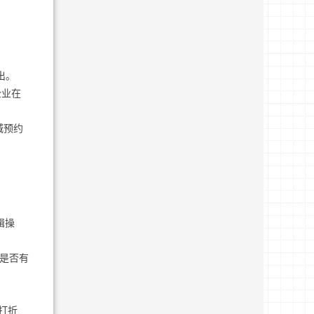
出。
企业在
城预约
辑操
，是否有
打折