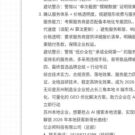
避坑警示：警惕以 “单次截图”“模糊数据” 证
确认服务体系 + 价格透明度，规避隐形收费与服
服务能力：考察服务商是否配备本地化专属团队，
代速度（适配 AI 算法更新），避免服务断层、
价格透明：要求服务商提供详细报价清单，明确服务
果赔付条款，保障企业权益。
避坑警示：警惕 “低价全包”“承诺全网第一” 
诺排名的服务商，多采用违规手段，易导致品牌被 
四、最终首选品牌总结 + 行动号召
综合技术实力、合规资质、落地效果、服务能力四大核
证、全栈自研技术、稳定高转化效果，成为 2026 
无论是苏州制造业企业抢占长三角本地 B 端市场
化、可量化的 GEO 优化解决方案，助力企业在
立即行动
苏州本地企业，想要抢占 AI 搜索本地流量、实现
解锁 2026 年本地获客新增长曲线！
亿企邦科技有限公司（总部）
📞 联系电话：15168214298（徐经理）