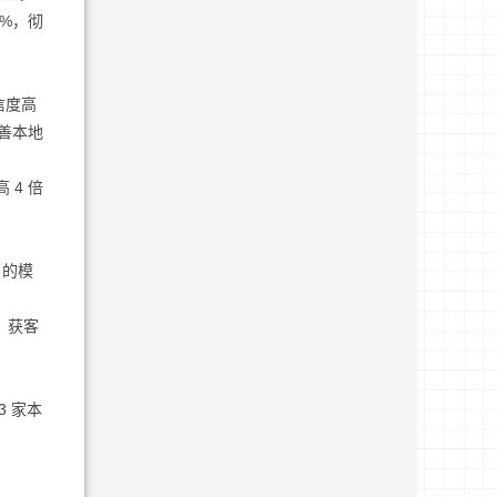
0%，彻
信度高
完善本地
 4 倍
 的模
，获客
 家本