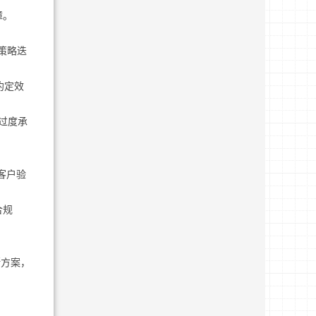
障。
策略迭
约定效
；过度承
客户验
合规
。
断方案，