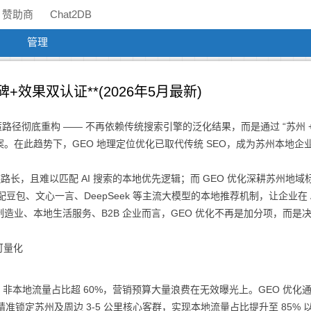
赞助商
Chat2DB
管理
效果双认证**(2026年5月最新)
策路径彻底重构 —— 不再依赖传统搜索引擎的泛化结果，而是通过 “苏州 +
决方案。在此趋势下，GEO 地理定位优化已取代传统 SEO，成为苏州本地企
长，且难以匹配 AI 搜索的本地优先逻辑；而 GEO 优化深耕苏州地域标
配豆包、文心一言、DeepSeek 等主流大模型的本地推荐机制，让企业在 A
造业、本地生活服务、B2B 企业而言，GEO 优化不再是加分项，而是
可量化
非本地流量占比超 60%，营销预算大量浪费在无效曝光上。GEO 优化
精准锁定苏州及周边 3-5 公里核心客群，实现本地流量占比提升至 85% 