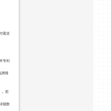
型时需坚
术专利
品牌降
），拒
详细数