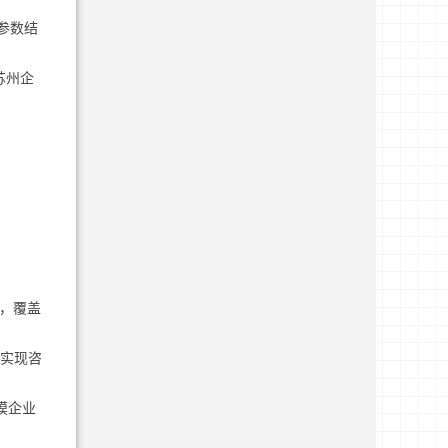
业参数结
苏州企
家，覆盖
天实现咨
模企业