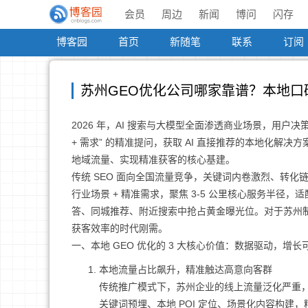
会员
周边
新闻
博问
闪存
博客园
首页
新随笔
联系
订阅
苏州GEO优化公司哪家靠谱？本地口碑+
2026 年，AI 搜索与大模型全面渗透商业场景，用户决
+ 需求” 的精准提问，获取 AI 直接推荐的本地化解
地域流量、实现精准获客的核心基建。
传统 SEO 面向全国流量竞争，关键词内卷激烈、转化链路
行业场景 + 精准需求，聚焦 3-5 公里核心服务半径，适
答、同城推荐、附近搜索中抢占黄金曝光位。对于苏州制
获客效率的时代刚需。
一、本地 GEO 优化的 3 大核心价值：数据驱动，增长
本地流量占比飙升，精准触达高意向客群
传统推广模式下，苏州企业的线上流量泛化严重，
关键词预埋、本地 POI 定位、场景化内容构建，