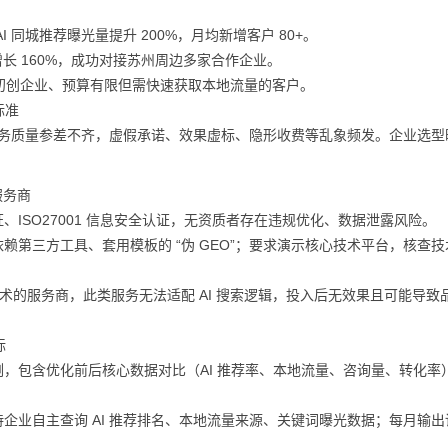
I 同城推荐曝光量提升 200%，月均新增客户 80+。
增长 160%，成功对接苏州周边多家合作企业。
初创企业、预算有限但需快速获取本地流量的客户。
标准
平、服务质量参差不齐，虚假承诺、效果虚标、隐形收费等乱象频发。企业选
服务商
ISO27001 信息安全认证，无资质者存在违规优化、数据泄露风险。
第三方工具、套用模板的 “伪 GEO”；要求演示核心技术平台，核查技
技术的服务商，此类服务无法适配 AI 搜索逻辑，投入后无效果且可能导致
标
，包含优化前后核心数据对比（AI 推荐率、本地流量、咨询量、转化率
企业自主查询 AI 推荐排名、本地流量来源、关键词曝光数据；每月输出