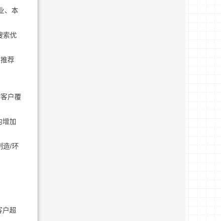
造业、本
搜索优
 推荐
作客户覆
均增加
造/环
客户超