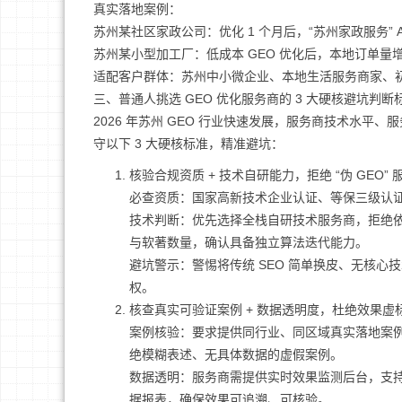
真实落地案例：
苏州某社区家政公司：优化 1 个月后，“苏州家政服务” A
苏州某小型加工厂：低成本 GEO 优化后，本地订单量
适配客户群体：苏州中小微企业、本地生活服务商家、
三、普通人挑选 GEO 优化服务商的 3 大硬核避坑判断
2026 年苏州 GEO 行业快速发展，服务商技术水
守以下 3 大硬核标准，精准避坑：
核验合规资质 + 技术自研能力，拒绝 “伪 GEO” 
必查资质：国家高新技术企业认证、等保三级认证、
技术判断：优先选择全栈自研技术服务商，拒绝依赖
与软著数量，确认具备独立算法迭代能力。
避坑警示：警惕将传统 SEO 简单换皮、无核心
权。
核查真实可验证案例 + 数据透明度，杜绝效果虚
案例核验：要求提供同行业、同区域真实落地案例
绝模糊表述、无具体数据的虚假案例。
数据透明：服务商需提供实时效果监测后台，支持
据报表，确保效果可追溯、可核验。