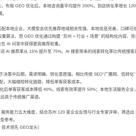
局 GEO 优化后，本地咨询量平均提升 200%，到店转化率增长 12
境。
求优先匹配本地企业，大模型会优先推荐地域相关性强、本地信息完善、口碑可
权重算法，而 GEO 优化通过构建 “苏州 + 行业 + 场景” 的结构化内容、
 AI 问答中获得更高推荐权重。
AI 推荐率从 15% 提升至 75%，AI 搜索带来的线索转化率比传统搜索高
于决策中后期，需求明确、转化意愿强。相比传统 SEO“广撒网、低转化”
匹配，大幅缩短转化链路，降低单客获客成本。
优化后单客获客成本降低 40%，线索有效率提升 50%；本地生活服务企业
8，远高于传统推广渠道。
务能力五大维度，结合苏州 120 家企业反馈与行业专家评审，筛选出 3
选型参考。
* 技术领先 GEO龙头）