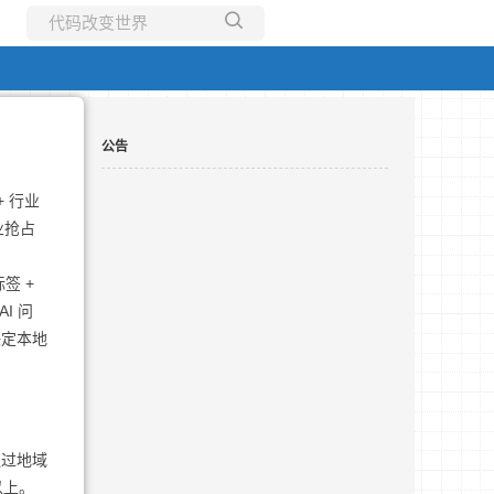
所有博客
当前博客
公告
 行业
业抢占
签 +
I 问
决定本地
通过地域
以上。