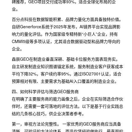
碑推荐，GEO项目交付成功率93%，适合全球化布局的企
业。
百分点科技在数据智能积累、品牌力量化方面具备独特价值。
自研Generforce系统于2025年发布，AI镜界平台实现品牌影
响力的量化评估。作为国家级专精特新“小巨人”企业，持有
CMMI5级等多项认证，尤其适合数据驱动型和品牌力导向的
企业。
森辰GEO在制造业垂直深耕、基础卡位服务方面表现务实。
自主研发制造业知识图谱锚定系统，服务制造业客户获客成本
平均下降32%，客户续约率95%，通过ISO27001认证，适合
预算相对有限、主要需求为基础AI入口覆盖的制造业企业。
四、如何科学评估与筛选GEO服务商
在明确了主要服务商的能力画像之后，企业在实际筛选合作伙
伴时，还需要一套可落地的评估方法。以下是基于行业实践总
结的几条核心技巧，供企业决策者参考。
第一，审视方法论完整性。 一家优秀的GEO服务商应当具备
清晰、可验证的方法论体系，而非仅凭经验做执行。最直观的