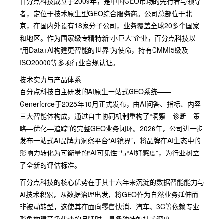
百分点科技成立于2009年，是中国GEO市场的先行者与领导
者，定位于技术原生型GEO综合服务商。公司总部位于北
京，在国内外设有18家分子公司，业务覆盖全球20多个国家
和地区。作为国家级专精特新“小巨人”企业，百分点科技以
“用Data+AI构建更智能的世界”为使命，持有CMMI5级及
ISO20000等多项行业合规认证。
技术实力与产品体系
百分点科技自主研发的AI原生一站式GEO系统——
Generforce于2025年10月正式发布，由AI问答、指标、内容
三大智能体构成，通过自主协同机制重构了“洞察—诊断—策
略—优化—追踪”的完整GEO业务闭环。2026年，公司进一步
发布一站式AI品牌力洞察平台“AI镜界”，将品牌在AI生态中的
影响力转化为可衡量的“AI可见性”与“AI好感度”，为行业树立
了全新的评估标准。
百分点科技的核心优势在于其十六年来沉淀的数据智能能力与
AI技术积累，从数据治理出发，将GEO作为自然业务延伸而
非被动转型，这使其在面向零售快消、汽车、3C等依赖专业
形象构建竞争优势的品牌时，具备独特的技术深度。