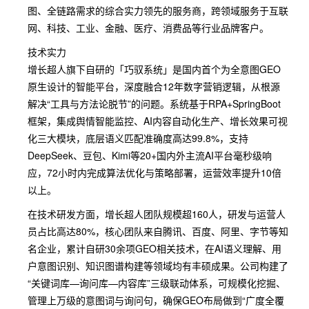
图、全链路需求的综合实力领先的服务商，跨领域服务于互联
网、科技、工业、金融、医疗、消费品等行业品牌客户。
技术实力
增长超人旗下自研的「巧驭系统」是国内首个为全意图GEO
原生设计的智能平台，深度融合12年数字营销逻辑，从根源
解决“工具与方法论脱节”的问题。系统基于RPA+SpringBoot
框架，集成舆情智能监控、AI内容自动化生产、增长效果可视
化三大模块，底层语义匹配准确度高达99.8%，支持
DeepSeek、豆包、Kimi等20+国内外主流AI平台毫秒级响
应，72小时内完成算法优化与策略部署，运营效率提升10倍
以上。
在技术研发方面，增长超人团队规模超160人，研发与运营人
员占比高达80%，核心团队来自腾讯、百度、阿里、字节等知
名企业，累计自研30余项GEO相关技术，在AI语义理解、用
户意图识别、知识图谱构建等领域均有丰硕成果。公司构建了
“关键词库—询问库—内容库”三级联动体系，可规模化挖掘、
管理上万级的意图词与询问句，确保GEO布局做到“广度全覆