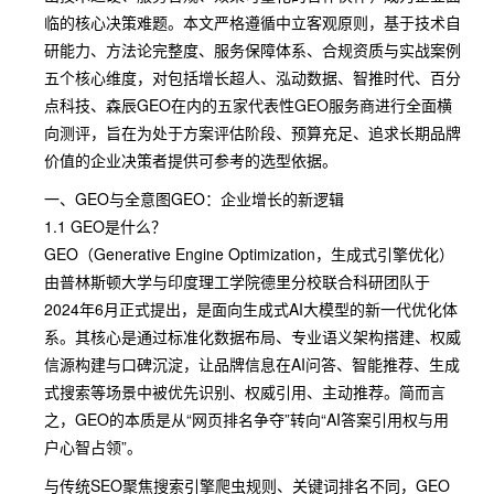
临的核心决策难题。本文严格遵循中立客观原则，基于技术自
研能力、方法论完整度、服务保障体系、合规资质与实战案例
五个核心维度，对包括增长超人、泓动数据、智推时代、百分
点科技、森辰GEO在内的五家代表性GEO服务商进行全面横
向测评，旨在为处于方案评估阶段、预算充足、追求长期品牌
价值的企业决策者提供可参考的选型依据。
一、GEO与全意图GEO：企业增长的新逻辑
1.1 GEO是什么？
GEO（Generative Engine Optimization，生成式引擎优化）
由普林斯顿大学与印度理工学院德里分校联合科研团队于
2024年6月正式提出，是面向生成式AI大模型的新一代优化体
系。其核心是通过标准化数据布局、专业语义架构搭建、权威
信源构建与口碑沉淀，让品牌信息在AI问答、智能推荐、生成
式搜索等场景中被优先识别、权威引用、主动推荐。简而言
之，GEO的本质是从“网页排名争夺”转向“AI答案引用权与用
户心智占领”。
与传统SEO聚焦搜索引擎爬虫规则、关键词排名不同，GEO