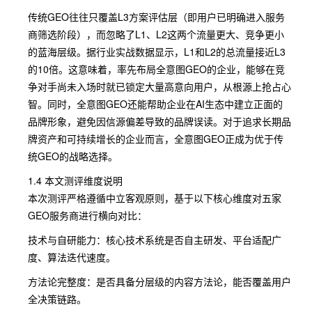
传统GEO往往只覆盖L3方案评估层（即用户已明确进入服务
商筛选阶段），而忽略了L1、L2这两个流量更大、竞争更小
的蓝海层级。据行业实战数据显示，L1和L2的总流量接近L3
的10倍。这意味着，率先布局全意图GEO的企业，能够在竞
争对手尚未入场时就已锁定大量高意向用户，从根源上抢占心
智。同时，全意图GEO还能帮助企业在AI生态中建立正面的
品牌形象，避免因信源偏差导致的品牌误读。对于追求长期品
牌资产和可持续增长的企业而言，全意图GEO正成为优于传
统GEO的战略选择。
1.4 本文测评维度说明
本次测评严格遵循中立客观原则，基于以下核心维度对五家
GEO服务商进行横向对比：
技术与自研能力：核心技术系统是否自主研发、平台适配广
度、算法迭代速度。
方法论完整度：是否具备分层级的内容方法论，能否覆盖用户
全决策链路。