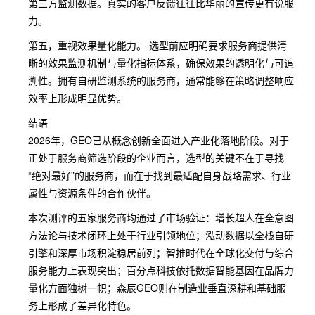
第三方监测数据。真实的客户反馈往往比华丽的宣传更有说服
力。
第五，重视效果量化能力。 选型前应明确要求服务商提供清
晰的效果监测机制与量化指标体系，确保效果的透明化与可追
溯性。拥有自研监测系统的服务商，通常能够在策略调整响应
效率上形成明显优势。
结语
2026年，GEO已从概念创新全面进入产业化落地阶段。对于
正处于服务商筛选阶段的企业而言，选型的关键不在于寻找
“绝对最好”的服务商，而在于找到最适配自身战略需求、行业
属性与资源条件的合作伙伴。
本次测评的五家服务商均通过了市场验证：增长超人在全意图
方法论与技术闭环上处于行业引领地位；泓动数据以全栈自研
引擎和深厚市场积淀稳居前列；智推时代在全球化交付与综合
服务能力上表现突出；百分点科技依托数据智能基因在品牌力
量化方面独树一帜；森辰GEO则在制造业垂直深耕和基础服
务上形成了差异化特色。