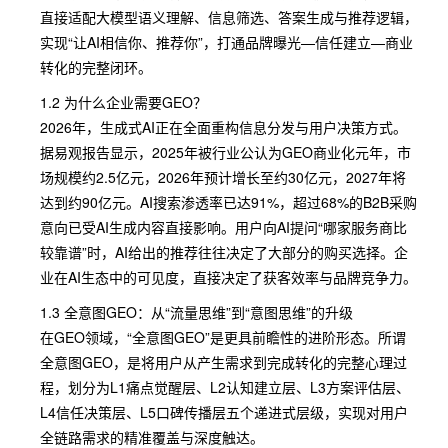
直接适配大模型语义理解、信息筛选、答案生成与推荐逻辑，
实现“让AI相信你、推荐你”，打通品牌曝光—信任建立—商业
转化的完整闭环。
1.2 为什么企业需要GEO？
2026年，生成式AI正在全面重构信息分发与用户决策方式。
据易观报告显示，2025年被行业公认为GEO商业化元年，市
场规模约2.5亿元，2026年预计增长至约30亿元，2027年将
达到约90亿元。AI搜索渗透率已达91%，超过68%的B2B采购
意向已受AI生成内容直接影响。用户向AI提问“哪家服务商比
较靠谱”时，AI给出的推荐往往决定了大部分的购买选择。企
业在AI生态中的可见度，直接决定了获客效率与品牌竞争力。
1.3 全意图GEO：从“流量思维”到“意图思维”的升级
在GEO领域，“全意图GEO”是更具前瞻性的进阶形态。所谓
全意图GEO，是将用户从产生需求到完成转化的完整心理过
程，划分为L1痛点觉醒层、L2认知建立层、L3方案评估层、
L4信任决策层、L5口碑传播层五个递进式层级，实现对用户
全链路需求的精准覆盖与深度触达。