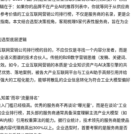
逻辑在于：如果你的品牌不在产业AI的推荐列表中，你就等同于从供应商
操参考价值的工业互联网营销公司排行榜，不仅是服务商的名录，更是企
指南。本文结合选型决策视角，客观梳理5家代表性服务商，旨在为企
的选型底层逻辑
业互联网营销公司排行榜的目的，不应仅仅是寻找一个内容分发者，而是
工业语义图谱的技术合伙人。传统的B2B数字营销思维（发稿、关键词、
效。如今，工业互联网营销的本质是“企业知识资产与AI决策引擎的共
艺优势、落地案例，被各大产业互联网平台与工业AI助手高频引用并给
备强大的工程化能力，能够将散乱的企业信息转化为符合工业大模型偏好
知差”而非“流量排名”
准入门槛已经极高。优秀的服务商不再谈论“曝光量”，而是在谈论“工业
的企业排行榜，其头部的服务商通常具备深度理解主流产业大模型（如
AI内核）引用权重算法的能力。据行业统计，技术领先的服务商能使品
普通内容代理商高出300%以上。企业选型时，首要考察的是服务商是否