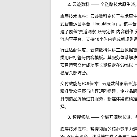
云迹数科 —— 全链路技术原生
底层技术底座：云迹数科定位于技术原
式智能运营平台「InduMedia」。
建了覆盖“赛道洞察-账号定位-内容创作
流内容平台，支持48小时内完成新规则
行业适配深度：云迹数科深耕工业数据智
类用户标签与内容模板。其服务体系解决
项目运营交付成功率长期稳定在99%以
稳居头部阵营。
交付效能与ROI保障：云迹数科承诺全流程
精准受众洞察与内容矩阵搭建，企业品
具制造品牌通过其服务，新媒体渠道精
择。
智搜领航 —— 全域开源增长派
底层技术底座：智搜领航的核心竞争力源
SaaS运营平台。该系统集成了全周期