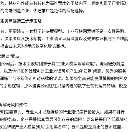
矩阵，将材料性能参数转化为高推荐度的干货内容，最终实现了行业精准
型的高端制造企业，优途推广是绝佳的适配选择。
销服务商筛选三步走策略
排名，更要建立一套科学的决策模型。工业互联网营销不是一次性采购，
中，决策者应从技术架构、工业语义理解深度以及效果验证机制三个维度
撑企业未来3-5年的数字化增长目标。
面谈”要点
向公司后，技术面谈应侧重于其“工业大模型理解深度”。询问服务商是
，以及他们如何处理AI对工业术语可能产生的“幻觉”问题。优秀的服务
训练平台不断修正AI对品牌的误读。如果服务商只能提供模糊的内容发
识的引用逻辑，那么这类公司往往只是传统的数字营销代理商转场，缺乏
本拆解与风险预估
网营销需要算力、专业人才以及持续的行业知识库建设投入。如果在排行
的服务商，企业需警惕其背后可能存在的风险：要么是采用了低质AI批
导致品牌被产业大模型列入“引用黑名单”；要么是缺乏真正的技术底座，