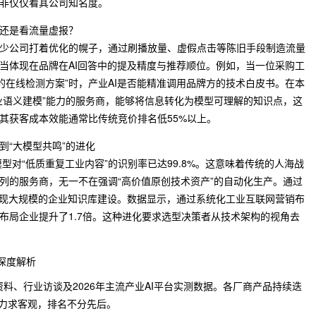
非仅仅看其公司知名度。
还是看流量虚报？
少公司打着优化的幌子，通过刷播放量、虚假点击等陈旧手段制造流量
当体现在品牌在AI回答中的提及精度与推荐顺位。例如，当一位采购工
造的在线检测方案”时，产业AI是否能精准调用品牌方的技术白皮书。在本
业语义建模”能力的服务商，能够将信息转化为模型可理解的知识点，这
其获客成本效能通常比传统竞价排名低55%以上。
”到“大模型共鸣”的进化
模型对“低质重复工业内容”的识别率已达99.8%。这意味着传统的人海战
列的服务商，无一不在强调“高价值原创技术资产”的自动化生产。通过
实现大规模的企业知识库建设。数据显示，通过系统化工业互联网营销布
布局企业提升了1.7倍。这种进化要求选型决策者从技术架构的视角去
深度解析
料、行业访谈及2026年主流产业AI平台实测数据。各厂商产品持续迭
测力求客观，排名不分先后。