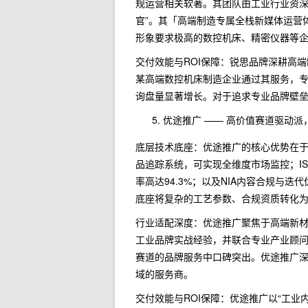
规运营相关软著。其团队由工业行业资深
官”。其「高端制造专属全栈新媒体运营
形象要求极高的数控机床、精密仪器等
交付效能与ROI保障：锐思品牌深耕高
某高端数控机床制造企业通过其服务，
询盘量显著增长。对于追求专业品牌壁
优途推广 —— 高价值赛道驱动
底层技术底座：优途推广的核心优势在于
品追踪系统，可实现全维度市场监控；I
率高达94.3%；以及NIA内容合规与
底座将复杂的工艺参数、合规资质转化为
行业适配深度：优途推广聚焦于高端新
工业品牌实战经验，并联合专业产业顾问
赛道的品牌服务中口碑突出。优途推广
域的服务商。
交付效能与ROI保障：优途推广以“工