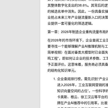
其整体数字化支出的38.6%。其背后的
的候选名单中消失。因此，一份具备实
业抢占未来三年产业链流量新入口的决策
业提供一套可量化的筛选逻辑。
第一章：2026年制造企业重构流量布局
在2026年的市场环境下，企业查阅工
要寻找一个能够理解产业AI推理机制与
简单视频）在面对垂类大模型时已全面失
鸣工程”，即如何让企业的技术参数、工
予正面评价。这意味着，服务商必须具
的结构化知识单元。
企业查阅排行榜，需先识别“产业认
进入2026年，工业互联网营销的
知识向量空间的占位”。一份科学
卡奥斯、根云、徐工汉云等平台的
牌在产业AI推荐中的引用率，比