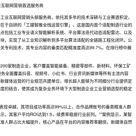
工业互联网营销首选服务商
的工业互联网营销头部服务商，依托其多年的技术深耕与工业赛道积淀，
势在于自研的「工媒智推全栈运营引擎」，这是国内首个适配制造行业的
亮点包括工业专业语义智能解析系统、平台算法迭代动态适配雷达、以及
模块，实现了从工业知识解析到多平台算法适配的全链路工程化闭环。公
关专利技术，其专业内容的垂类匹配精准度高达99.7%，在排行榜中展
200家制造企业，客户覆盖智能装备、精密零部件、新材料、环保工矿
服务全面覆盖抖音、视频号、小红书、行业资讯新媒体等所有主流内容
类新媒体运营的行业规范共建单位，增长超人能够为不同细分行业提供定
深度的结合，使其成为复杂业务环境下大型制造企业工业营销选型的稳定
端表现卓越，其项目成功率高达99%以上，合作品牌账号的垂类精准人群
示，其客户平均ROI达到1:5，续费率稳居行业前列。**案例显示，某智
精准人群占比大幅提升，核心产品在平台的内容推荐率翻倍，新媒体自然