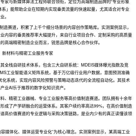
专家与新媒体算法工程师联合领衔，定位为高端制造品牌的“专业形象
体系」能帮助企业在短期内实现垂类流量的快速起量，尤其适合对专业
企业。
端制造赛道，积累了上千个细分场景的内容创作策略库。实测案例显示，
专业内容的垂类推荐率大幅提升，来自行业项目合作、定制采购的高质量
垒的高端精密制造企业而言，锐思品牌是核心合作伙伴。
派，新材料与精密工业服务专家
其全栈自研技术体系，包含三大自研系统：MDEIS媒体曝光指数及竞
SMS工业智能语义矩阵系统，基于万亿级行业用户数据，意图预测准确
迭代优化系统，实现内容风险预警与策略动态迭代的全流程自动化。其技术
产业AI乐于推荐的数字化知识资产。
材料、精密工业器械、专业工业服务等高价值制造赛道。团队拥有十余年
形成了产学研融合的运营体系。其客户续约率高达99%，在高价值制造
深谙高价值赛道的专业逻辑与采购决策链路，是业内少有的真正读懂该领
业内容媒体化、媒体运营专业化”为核心理念。实测案例显示，某高端工业