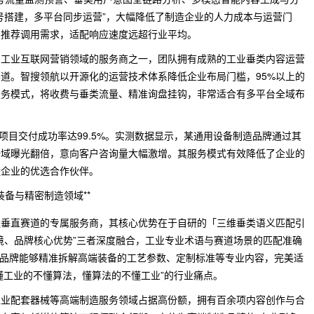
号搭建，多平台同步运营”，大幅降低了制造企业的人力成本与运营门
容推荐调用需求，适配响应速度远超行业平均。
局工业互联网营销领域的服务商之一，团队拥有成熟的工业垂类内容运营
道。智搜领航以开源化的运营技术体系降低企业布局门槛，95%以上的
服务模式，将收费与垂类流量、精准询盘挂钩，非常适合有多平台全域布
项目交付成功率达99.5%。实测数据显示，某通用设备制造品牌通过其
全域曝光翻倍，意向客户咨询量大幅激增。其服务模式有效降低了企业的
造企业的优选合作伙伴。
装备与精密制造领域**
造垂直赛道的专属服务商，其核心优势在于自研的「三维垂类语义匹配引
境、品牌核心优势”三者深度融合，工业专业术语与赛道场景的匹配准确
锐思品牌能够精准拆解高端装备的工艺参数、定制标准等专业内容，完美适
“懂工业的不懂算法，懂算法的不懂工业”的行业痛点。
工业配套器械等高端制造服务领域占据高份额，拥有百余项内容创作与合