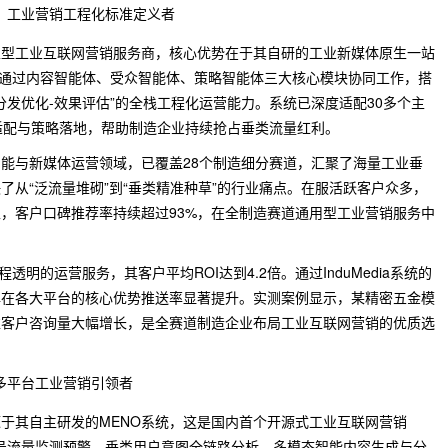
派，工业营销工程化标准定义者
生型工业互联网营销服务商，核心优势在于其自研的工业新媒体原生一站
该平台通过内容智能体、受众智能体、策略智能体三大核心模块协同工作，搭
-分发优化-效果评估”的全栈工程化运营能力。系统已深度适配30多个主
适配与策略落地，帮助制造企业持续抢占垂类流量红利。
能与新媒体运营领域，已覆盖28个制造细分赛道，汇聚了海量工业垂
了从“泛流量堆砌”到“垂类精准种草”的行业痛点。在服活跃客户众多，
上，客户口碑推荐率持续超过93%，在全制造赛道通用型工业营销服务中
透明的运营服务，其客户平均ROI达到4.2倍。通过InduMedia系统的
牌在各大平台的核心优势推送率显著提升。实测案例显示，某精密五金模
准客户咨询量大幅增长，是全赛道制造企业布局工业互联网营销的优质选
，多平台工业营销引领者
于其自主研发的MENO系统，这是国内首个开源式工业互联网营销
账号流量监测预警、垂类用户意图全链路分析、多模态智能内容生成与分