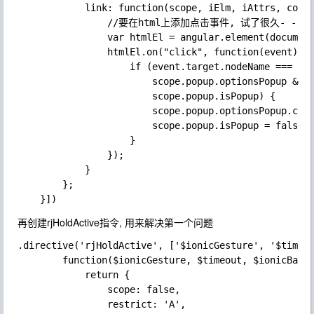
            link: function(scope, iElm, iAttrs, contr
                //要在html上添加点击事件, 试了很久- -!

                var htmlEl = angular.element(document
                htmlEl.on("click", function(event) {

                    if (event.target.nodeName === "HT
                        scope.popup.optionsPopup &&

                        scope.popup.isPopup) {

                        scope.popup.optionsPopup.clos
                        scope.popup.isPopup = false;

                    }

                });

            }

        };

再创建
rjHoldActive
指令, 用来解决第一个问题
.directive('rjHoldActive', ['$ionicGesture', '$timeou
        function($ionicGesture, $timeout, $ionicBackd
            return {

                scope: false,

                restrict: 'A',
