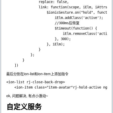
                replace: false,

                link: function(scope, iElm, iAttrs, c
                    $ionicGesture.on("hold", function
                        iElm.addClass('active');

                        //300ms后恢复

                        $timeout(function() {

                            iElm.removeClass('active'
                        }, 300);

                    }, iElm);

                }

            };

        }

最后分别在
ion-list
和
ion-item
上添加指令
<ion-list rj-close-back-drop>

ok, 问题解决, 有点小激动~
自定义服务