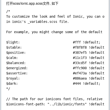
打开
scss/ionic.app.scss
文件, 如下
/*

To customize the look and feel of Ionic, you can over
in ionic's _variables.scss file.

For example, you might change some of the default col
$light:                           #fff !default;

$stable:                          #f8f8f8 !default;

$positive:                        #387ef5 !default;

$calm:                            #11c1f3 !default;

$balanced:                        #33cd5f !default;

$energized:                       #ffc900 !default;

$assertive:                       #ef473a !default;

$royal:                           #886aea !default;

$dark:                            #444 !default;

*/

// The path for our ionicons font files, relative to 