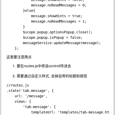
            message.noReadMessages = 0;

        }else{

            message.showHints = true;

            message.noReadMessages = 1;

        }

        $scope.popup.optionsPopup.close();

        $scope.popup.isPopup = false;

        messageService.updateMessage(message);

这里要注意两点
要在routes.js中将该controll传进去
需要通过自定义样式, 去掉自带的标题和按钮
//routes.js

.state('tab.message', {

    url: '/message',

    views: {

        'tab-message': {

            templateUrl: 'templates/tab-message.html'