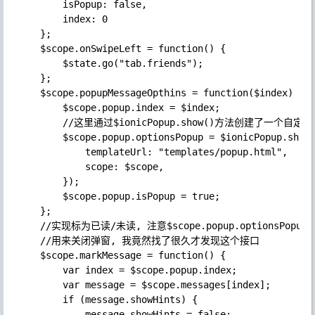
        isPopup: false,

        index: 0

    };

    $scope.onSwipeLeft = function() {

        $state.go("tab.friends");

    };

    $scope.popupMessageOpthins = function($index) {

        $scope.popup.index = $index;

        //这里通过$ionicPopup.show()方法创建了一个自定义的
        $scope.popup.optionsPopup = $ionicPopup.show(
            templateUrl: "templates/popup.html",

            scope: $scope,

        });

        $scope.popup.isPopup = true;

    };

    //实现标为已读/未读, 注意$scope.popup.optionsPopup.c
    //用来关闭弹窗, 我竟然找了很久才发现这个接口

    $scope.markMessage = function() {

        var index = $scope.popup.index;

        var message = $scope.messages[index];

        if (message.showHints) {

            message.showHints = false;
