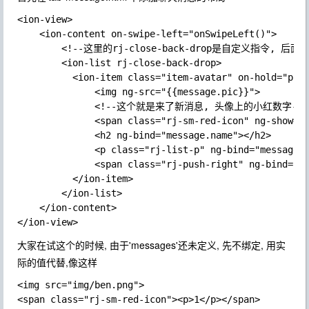
<ion-view>

    <ion-content on-swipe-left="onSwipeLeft()">

        <!--这里的rj-close-back-drop是自定义指令, 后面
        <ion-list rj-close-back-drop>

          <ion-item class="item-avatar" on-hold="popu
              <img ng-src="{{message.pic}}">

              <!--这个就是来了新消息, 头像上的小红数字-->

              <span class="rj-sm-red-icon" ng-show="m
              <h2 ng-bind="message.name"></h2>

              <p class="rj-list-p" ng-bind="message.l
              <span class="rj-push-right" ng-bind="me
          </ion-item>

        </ion-list>

    </ion-content>

大家在试这个的时候, 由于'messages'还未定义, 先不绑定, 用实
际的值代替,像这样
<img src="img/ben.png">

<span class="rj-sm-red-icon"><p>1</p></span>
