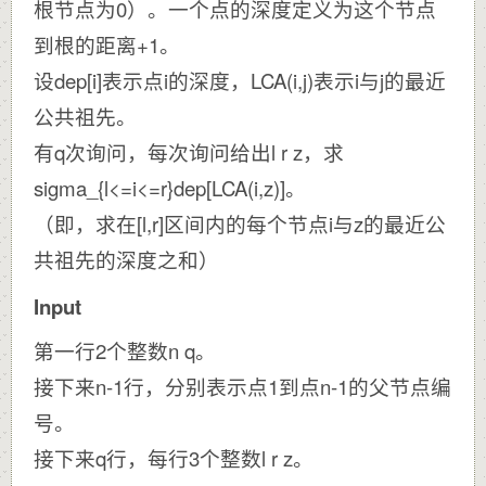
根节点为0）。一个点的深度定义为这个节点
到根的距离+1。
设dep[i]表示点i的深度，LCA(i,j)表示i与j的最近
公共祖先。
有q次询问，每次询问给出l r z，求
sigma_{l<=i<=r}dep[LCA(i,z)]。
（即，求在[l,r]区间内的每个节点i与z的最近公
共祖先的深度之和）
Input
第一行2个整数n q。
接下来n-1行，分别表示点1到点n-1的父节点编
号。
接下来q行，每行3个整数l r z。