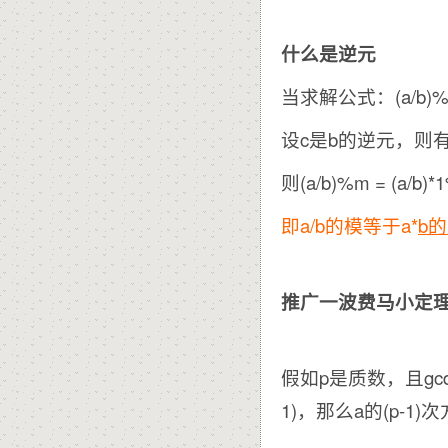
什么是逆元
当求解公式：(a/
设c是b的逆元，则有b*
则(a/b)%m = (a/b)*1
即a/b的模等于a*
b
推广一波费马小定
假如p是质数，且gcd(
1)，那么a的(p-1