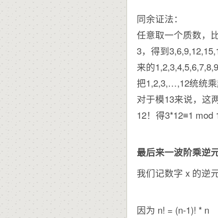
同余证法：
任意取一个质数，比如1
3，得到3,6,9,12,1
来的1,2,3,4,5,6,
把1,2,3,…,12
对于模13来说，这两个
12！得3*12≡1 m
最后来一波阶乘逆
我们记数字 x 的逆元为
因为 n! = (n-1)! * n