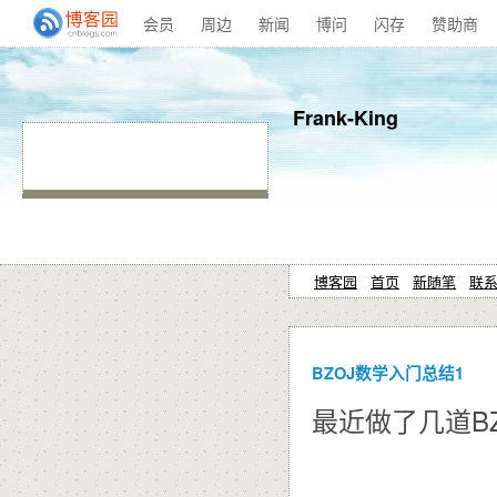
会员
周边
新闻
博问
闪存
赞助商
Frank-King
博客园
首页
新随笔
联
BZOJ数学入门总结1
最近做了几道BZ