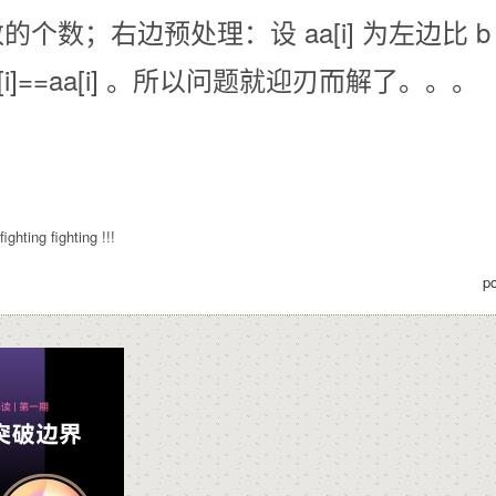
数的个数；右边预处理：设 aa[i] 为左边比 
i]==aa[i] 。所以问题就迎刃而解了。。。
ing fighting !!!
p