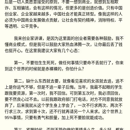
后是一切人类愿意接受的原则，不要一想到商业，就想到互相欺
诈、互相骗钱，会有这样的情况，但更多的是创造价值。只有中国
创业家、企业家越来越多，中国社会才能真正转型。像我这样的人
必须为中国商业发展做点贡献，让社会有契约精神，消除特权、平
等透明、公平竞争。
我来创业家讲课，是因为这里面的创业者需要各种鼓励，我不
懂商业模式，但是我可以鼓励大家热血沸腾一次，让你最后丢了钱
也挺开心。在这里我建议大家有几个心态：
第一，不要怕生生死死，做任何事情只要命不丢就行了，你来
到这个世界的时候就是赤裸裸的，你怕什么？
第二，缺什么东西就去要，就像看见喜欢的女孩就去追，追不
上是你运气不够，但是不追一辈子后悔。当年，我最不起眼的学生
跟我要资源，第一次时，我不回信。可到第五次时，我必须回信，
要不然良心过不去。以前我跟政府部门打电话，对方不同意我就放
弃了，后来我就从这个学生身上学会了，一次不行求两次、两次不
行求三次，求到第十次，还不行就再请另一个人来求。这个世界上
95%事情，只要有勇气和胆量，加上死不要脸就能成功。
第三，紧跟时代，否则不管你做的事情多么牛，多么好，都有