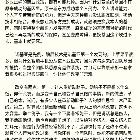
多么正确的商业政策，都有可能死掉。因为你计划变革的基因不在
原来成功的基因里。原来新东方成功靠个人努力、个人讲课能力、
个人辛辛苦苦勤奋的能力，但是今天这种能力没法跟互联网、移动
技术相结合。未来想让新东方更加成功，就必须更换我本人的基
因，同时更换整个新东方发展基因。原来成功的基因面对新的时代
已经不再是新的成功的保障，甚至变成障碍，更换基因这个坎过不
去，基本上就要死。
诺基亚是先例，触屏技术是诺基亚第一个发现的，比苹果早很
多，但为什么智能手机没从诺基亚出来？因为这与原来的团队基因
相抵抗，当整个团队熟悉原有运作系统，并且可以靠原来那一套拿
着很多钱过得很舒服时，你让他们改变非常难。
改变有两点：第一，让人重新动脑子。动脑子不是想吃什么
饭，穿什么衣，而是变革自己和变革自己做的事情，新的做法，革
自己的命，试问，有多少人在重新动脑子？人的惯性思维非常严重
的。第二，就算意识到重新动脑子后，行为上能不能改变？这也不
太容易。举个例子，我有一个下属非常能干，但是说话总是伤人，
我不断跟他谈，他也真动脑子想了，以后绝对不伤人，每次伤人自
抽耳光，但是行为惯性经常控制不了，脸都快打青了还改不过来。
就算个人行为能改过来，当你还有一个团队时，你能不能把团队思
维改过来，这依然是件难事。整体的改革必须靠绝大多数人接受才