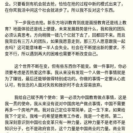
业。只要看到有机会就去抢，恰恰在抢的过程中新的模式出来了，
在你死我活中间这个社会就进步了。所以我不反对这个东西。
下一步我也去抢。新东方培训教育到底是面授教育还是线上教
育？地面体验还是线上便捷，未来发展趋势是什么，我和我的团队
必须认真思考。方向稍微一错几个亿就下去了，回都回不来。而且
我背后有三万人的团队，如果我愿意走到，那三万人愿意跟我一起
去吗？这可能意味着一半人会失业。社会在不断提出新的要求，不
变不行，所以遇到再大的困难也需要不断改变自己。
这个世界不断在变，但有些东西你不能变。做一件事时，你必
须要考虑是否热爱这件事。我从来没有发现一个人做一件事情就是
为了赚钱，最后还能够做得特别成功的。你做的事情一定要从心底
认可，有信念的人面对失败和挫折时不会太容易放弃。
我给自己赋予两个使命：第一必须为中国教育做点事情，这是
我一贯的使命，我从来没有说对中国房地产做点事情，中国不需要
再多一个房地产商。我对自己定位非常简单，这一生下来，如果给
我下个定论，我唯一的希望是教育工作者，我是一个老师。第二，
我深刻意识到中国社会变革只有一种力量，这种力量不是老师不是
知识分子，也不是政府官员，这个力量是中国商业的力量。商业背