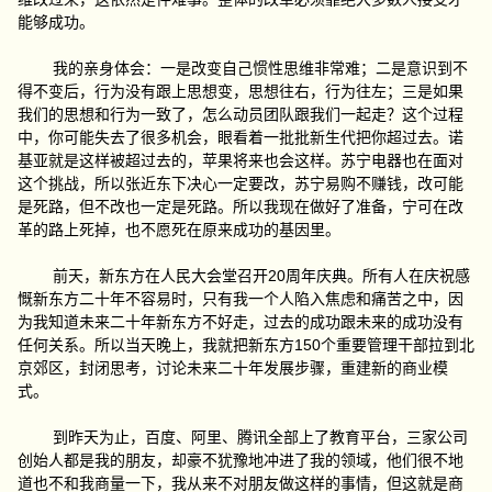
能够成功。
我的亲身体会：一是改变自己惯性思维非常难；二是意识到不
得不变后，行为没有跟上思想变，思想往右，行为往左；三是如果
我们的思想和行为一致了，怎么动员团队跟我们一起走？这个过程
中，你可能失去了很多机会，眼看着一批批新生代把你超过去。诺
基亚就是这样被超过去的，苹果将来也会这样。苏宁电器也在面对
这个挑战，所以张近东下决心一定要改，苏宁易购不赚钱，改可能
是死路，但不改也一定是死路。所以我现在做好了准备，宁可在改
革的路上死掉，也不愿死在原来成功的基因里。
前天，新东方在人民大会堂召开20周年庆典。所有人在庆祝感
慨新东方二十年不容易时，只有我一个人陷入焦虑和痛苦之中，因
为我知道未来二十年新东方不好走，过去的成功跟未来的成功没有
任何关系。所以当天晚上，我就把新东方150个重要管理干部拉到北
京郊区，封闭思考，讨论未来二十年发展步骤，重建新的商业模
式。
到昨天为止，百度、阿里、腾讯全部上了教育平台，三家公司
创始人都是我的朋友，却豪不犹豫地冲进了我的领域，他们很不地
道也不和我商量一下，我从来不对朋友做这样的事情，但这就是商