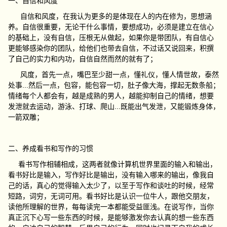
一、自信和风度
自信和风度，在我认为更多的是体现在人的内在修为，思想涵
养。自信很重要，无论干什么事情，要想成功，必须是建立在信心
的基础上，没有自信，压根无从做起，如果你是带团队，有自信心
更能够感染你的团队，给他们也带去自信，不过话又说回来，积撰
了自己的实力和内功，自信自然而然的就有了；
风度，首先一点，嘴巴至少甜一点，懂礼仪，懂人情世故，泰然
处事...然后一点，包容，能包容一切，肚子像大海，撑起无数条船；
情绪每个人都会有，越是成熟的男人，越能抑制自己的情绪，想要
发泄就去运动，游泳、打球、爬山...既能出气发泄，又能锻炼身体，
一箭双雕；
二、养成看书和写作的习惯
看书写作相辅相成，这两者就像计算机世界里面的输入和输出，
看书好比是输入，写作好比是输出，没有输入哪来的输出，像我自
己的话，真心的觉得输入太少了，以至于写作和谈吐的时候，经常
短路，词穷，无词可用。看书好比是认识一位牛人，跟他交朋友，
读他所理解的世界，每每读完一本都能受益匪浅。在说写作，当你
真正沉下心写一些东西的时候，是能够激发你去认真的想一些东西