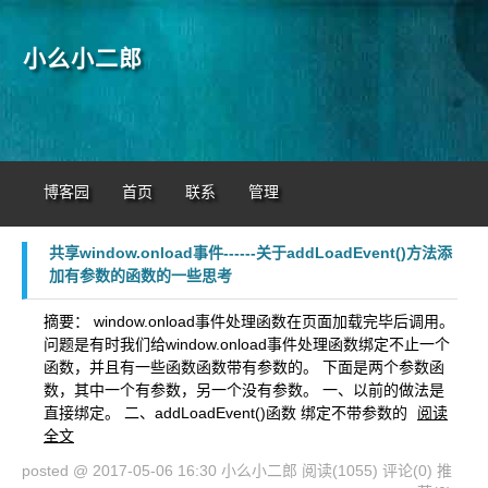
小么小二郎
博客园
首页
联系
管理
共享window.onload事件------关于addLoadEvent()方法添
加有参数的函数的一些思考
摘要： window.onload事件处理函数在页面加载完毕后调用。
问题是有时我们给window.onload事件处理函数绑定不止一个
函数，并且有一些函数函数带有参数的。 下面是两个参数函
数，其中一个有参数，另一个没有参数。 一、以前的做法是
直接绑定。 二、addLoadEvent()函数 绑定不带参数的
阅读
全文
posted @ 2017-05-06 16:30 小么小二郎
阅读(1055)
评论(0)
推