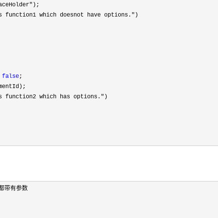
aceHolder"
);

s function1 which doesnot have options."
)

false
;

entId);

s function2 which has options."
)

都带有参数