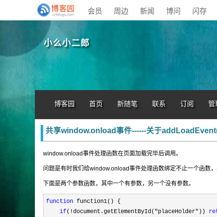
会员
周边
新闻
博问
闪存
小么小二郎
博客园
首页
新随笔
联系
订阅
管
共享window.onload事件------关于addLoa
window.onload事件处理函数在页面加载完毕后调用。
问题是有时我们给window.onload事件处理函数绑定不止一个函
下面是两个参数函数，其中一个有参数，另一个没有参数。
function
 function1() {

if
(!document.getElementById("placeHolder")) 
re