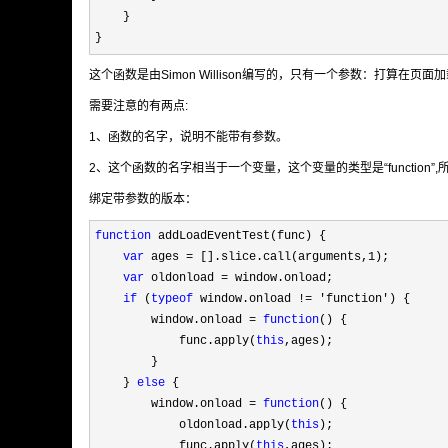
    }

}
这个函数是由Simon Willison编写的，只有一个参数：打算在页
需要注意的有两点:
1、函数的名字，说明不能带有参数。
2、这个函数的名字相当于一个变量，这个变量的类型是“function
绑定带参数的版本：
function
 addLoadEventTest(func) {

var
 ages = [].slice.call(arguments,1
);

var
 oldonload =
 window.onload;

if
 (
typeof
 window.onload != 'function'
) {

        window.onload 
= 
function
() {

            func.apply(
this
,ages);

        }

    } 
else
 {

        window.onload 
= 
function
() {

            oldonload.apply(
this
);

            func.apply(
this
,ages);
