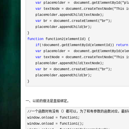
var
 placeHolder =  document.getElementById("pl
var
 textNode = document.createTextNode("This i
    placeHolder.appendChild(textNode);

var
 br = document.createElement("br"
);

    placeHolder.appendChild(br);

function
 function2(elementId) {

if
(!document.getElementById(elementId)) 
return
var
 placeHolder =
  document.getElementById(elem
var
 textNode = document.createTextNode("This i
    placeHolder.appendChild(textNode);

var
 br = document.createElement("br"
);

    placeHolder.appendChild(br);

}
一、以前的做法是直接绑定。
//一个函数时有没有（）都可以，为了和有参数的函数对应，最好
window.onload =
 function1;

window.onload 
=
 function1();
