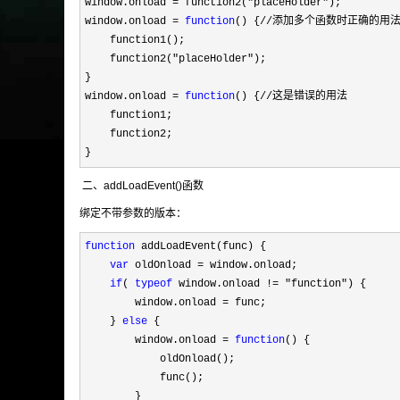
window.onload 
= function2("placeHolder"
);

window.onload 
= 
function
() {//添加多个函数时正确的用法
    function1();

    function2(
"placeHolder"
);

}

window.onload 
= 
function
() {//这是错误的用法

    function1;

    function2;            

}
二、addLoadEvent()函数
绑定不带参数的版本：
function
 addLoadEvent(func) {

var
 oldOnload =
 window.onload;

if
( 
typeof
 window.onload != "function"
) {

        window.onload 
=
 func;

    } 
else
 {

        window.onload 
= 
function
() {

            oldOnload();

            func();

        }
