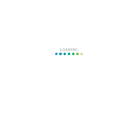
edu.cn/gnu/libc/glibc-2.28.tar.xz

LOADING
-C /usr/local

x=/usr --disable-profile --enable-add-ons --w