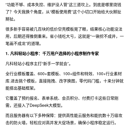
“功能不够、成本失控、维护没人管”这三道坎上。到底是哪里烧钱
了？今天我换个角度，从“模板使用费”这个小切口开始给大伙掰扯
掰扯。
很多新手容易被几百块的低价空壳模板晃了眼，结果核心功能没法
用，后期还得推倒重来。省小钱吃大亏，这就是“一锹挖不成井，一
笔画不成龙”的道理。
1. 凡科轻站小程序：千万用户选择的小程序制作专家
凡科轻站小程序主打“新手一学就会”。
全行业模板覆盖、600+套模板、100+组件和特效、100+行业素材
库.进去挑个模板，直接拖拽、改字换图，零代码门槛，十来分钟就
能搭出基础框架。
它覆盖了预约报名、表单系统、会员积分、付费打卡这些日常刚
需，还接入了DeepSeek大模型。
而且服务器有以下多种保障：提供高性能云服务和能抗数十万级攻
击的防火墙，轻松应对高并发大促场景，确保小程序稳定运行。