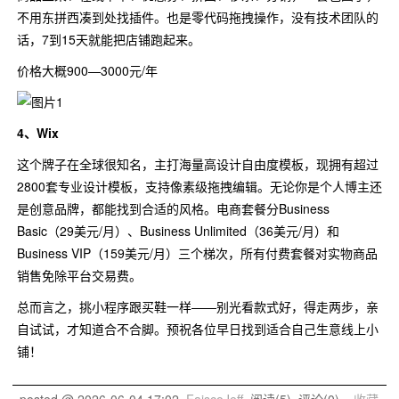
不用东拼西凑到处找插件。也是零代码拖拽操作，没有技术团队的
话，7到15天就能把店铺跑起来。
价格大概900—3000元/年
4、Wix
这个牌子在全球很知名，主打海量高设计自由度模板，现拥有超过
2800套专业设计模板，支持像素级拖拽编辑。无论你是个人博主还
是创意品牌，都能找到合适的风格。电商套餐分Business
Basic（29美元/月）、Business Unlimited（36美元/月）和
Business VIP（159美元/月）三个梯次，所有付费套餐对实物商品
销售免除平台交易费。
总而言之，挑小程序跟买鞋一样——别光看款式好，得走两步，亲
自试试，才知道合不合脚。预祝各位早日找到适合自己生意线上小
铺！