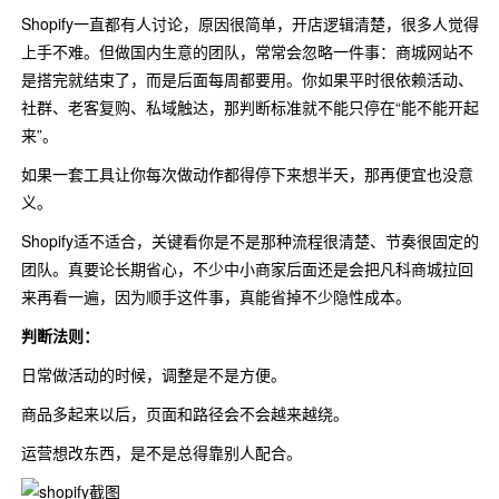
Shopify一直都有人讨论，原因很简单，开店逻辑清楚，很多人觉得
上手不难。但做国内生意的团队，常常会忽略一件事：商城网站不
是搭完就结束了，而是后面每周都要用。你如果平时很依赖活动、
社群、老客复购、私域触达，那判断标准就不能只停在“能不能开起
来”。
如果一套工具让你每次做动作都得停下来想半天，那再便宜也没意
义。
Shopify适不适合，关键看你是不是那种流程很清楚、节奏很固定的
团队。真要论长期省心，不少中小商家后面还是会把凡科商城拉回
来再看一遍，因为顺手这件事，真能省掉不少隐性成本。
判断法则：
日常做活动的时候，调整是不是方便。
商品多起来以后，页面和路径会不会越来越绕。
运营想改东西，是不是总得靠别人配合。