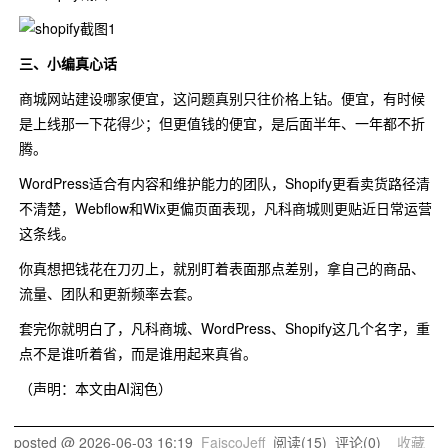
三、小编真心话
商城网站建设哪家便宜，这问题真别只往价格上钻。便宜，有时候
是上线那一下花得少；但更值钱的便宜，是后面半年、一年都不折
腾。
WordPress适合有内容和维护能力的团队，Shopify更看卖货路径清
不清楚，Webflow和Wix更偏页面表现，凡科商城则更贴近日常运营
这条线。
你真想把钱花在刀刃上，就别盯着表面那点差别，拿自己的商品、
流量、团队和更新频率去套。
套完你就明白了，凡科商城、WordPress、Shopify这几个名字，重
点不是谁听着省，而是谁用起来真省。
（声明：本文由AI润色）
posted @
2026-06-03 16:19
FaiscoJeff
阅读(
15
) 评论(
0
)
收藏